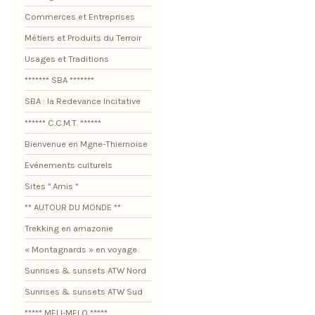
Commerces et Entreprises
Métiers et Produits du Terroir
Usages et Traditions
******* SBA *******
SBA : la Redevance Incitative
****** C.C.M.T. ******
Bienvenue en Mgne-Thiernoise
Evénements culturels
Sites " Amis "
** AUTOUR DU MONDE **
Trekking en amazonie
« Montagnards » en voyage
Sunrises & sunsets ATW Nord
Sunrises & sunsets ATW Sud
***** MELI-MELO *****