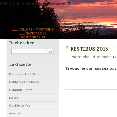
63120 Vollore-Montagne · Livradois-Forez
__ VOLLORE - MONTAGNE
__ GAZETTE DES
MONTAGNARDS
Rechercher
FESTIBUS 2015
Par michel, dimanche 14
La Gazette
Si vous ne connaissez pas
Palmarès des billets
LGDM sur Facebook
Livradois-Forez
Météo
Qualité de l'air
Arvernet