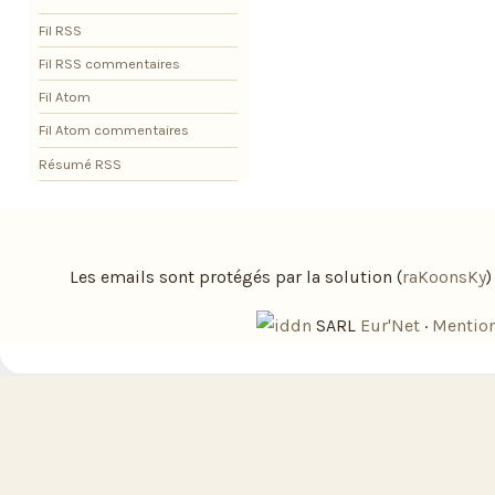
Fil RSS
Fil RSS commentaires
Fil Atom
Fil Atom commentaires
Résumé RSS
Les emails sont protégés par la solution (
raKoonsKy
SARL
Eur'Net
·
Mention