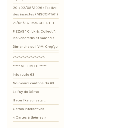
20->22/08/2026 : Festival
des insectes ( VISCOMTAT )
21/08/26 : MARCHE D'ETE
PIZZAS " Click & Collect " :
les vendredis et samedis
Dimanche soir V-M: Crep'yo
<><><><><><><><>
***** MELI-MELO *****
Info route 63
Nouveaux cantons du 63
Le Puy de Dôme
If you like sunsets ...
Cartes Interactives
« Cartes à thèmes »