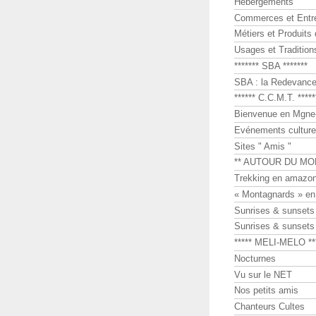
Hébergements
Commerces et Entr
Métiers et Produits 
Usages et Tradition
******* SBA *******
SBA : la Redevance 
****** C.C.M.T. *****
Bienvenue en Mgne-
Evénements culture
Sites " Amis "
** AUTOUR DU MO
Trekking en amazon
« Montagnards » en
Sunrises & sunset
Sunrises & sunset
***** MELI-MELO **
Nocturnes
Vu sur le NET
Nos petits amis
Chanteurs Cultes