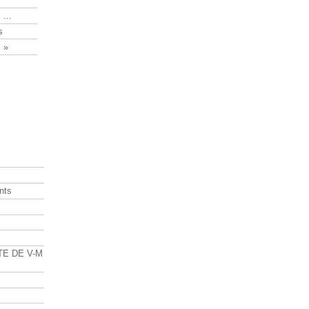
 ...
s
 »
nts
s
TE DE V-M