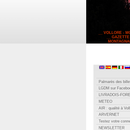
__ VOLLORE - 
__ GAZETTE
MONTAGNA
Palmarès des bille
LGDM sur Facebo
LIVRADOIS-FOR
METEO
AIR : qualité à Vol
ARVERNET
Testez votre conn
NEWSLETTER