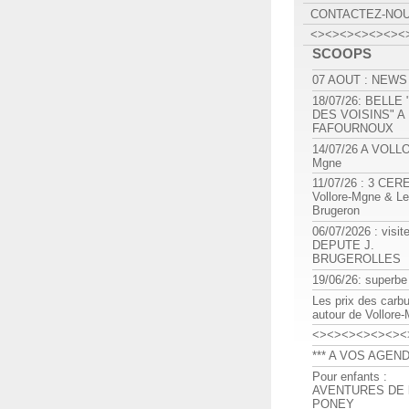
CONTACTEZ-NO
<><><><><><><
SCOOPS
07 AOUT : NEWS
18/07/26: BELLE
DES VOISINS" A
FAFOURNOUX
14/07/26 A VOLL
Mgne
11/07/26 : 3 CE
Vollore-Mgne & Le
Brugeron
06/07/2026 : visit
DEPUTE J.
BRUGEROLLES
19/06/26: superbe
Les prix des carb
autour de Vollore
<><><><><><><
*** A VOS AGEND
Pour enfants :
AVENTURES DE l
PONEY