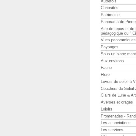
Autrefois
Curiosités
Patrimoine
Panorama de Pierr
Aire de repos et d
pédagogique du " Ci
Vues panoramiques
Paysages
Sous un blanc man
Aux environs
Faune
Flore
Levers de soleil à 
Couchers de Soleil
Clairs de Lune & Arc
Averses et orages
Loisirs
Promenades - Rand
Les associations
Les services