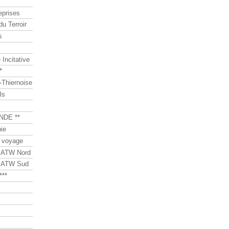
eprises
du Terroir
s
Incitative
*
Thiernoise
ls
NDE **
ie
 voyage
s ATW Nord
s ATW Sud
***