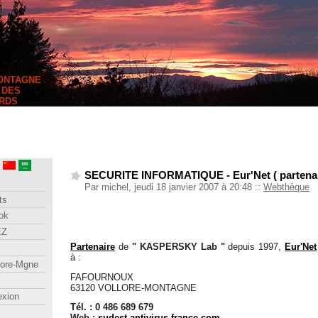
MONTAGNE
 DES
RDS
SECURITE INFORMATIQUE - Eur'Net ( partenai
Par michel, jeudi 18 janvier 2007 à 20:48
::
Webthèque
ts
ok
EZ
Partenaire
de
" KASPERSKY Lab "
depuis 1997,
Eur'Net
à :
lore-Mgne
FAFOURNOUX
63120 VOLLORE-MONTAGNE
exion
Tél. : 0 486 689 679
Web :
sudest.antivirus-france.com