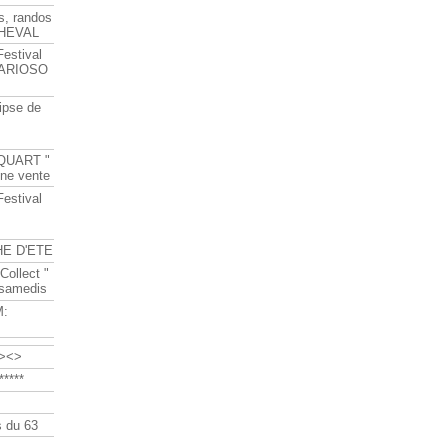
s, randos
HEVAL
Festival
s ARIOSO
ipse de
QUART "
ine vente
Festival
HE D'ETE
Collect "
 samedis
M:
><>
****
 du 63