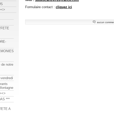
US
Formulaire contact :
cliquez ici
><>
aucun commen
 "FETE
ORE-
REMONIES
e de notre
 vendredi
urants
-Montagne
><>
AS ***
'ETE A