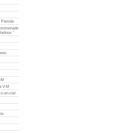
e Pamole
e promenade
tadoux "
teau
V-M
 à V-M
s-en-ciel
os