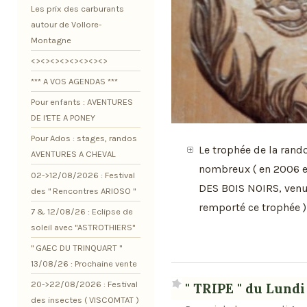
Les prix des carburants
autour de Vollore-
Montagne
<><><><><><><><>
*** A VOS AGENDAS ***
Pour enfants : AVENTURES
DE l'ETE A PONEY
Pour Ados : stages, randos
Le trophée de la rand
AVENTURES A CHEVAL
nombreux ( en 2006 e
02->12/08/2026 : Festival
DES BOIS NOIRS, venu
des " Rencontres ARIOSO "
remporté ce trophée )
7 & 12/08/26 : Eclipse de
soleil avec "ASTROTHIERS"
" GAEC DU TRINQUART "
13/08/26 : Prochaine vente
20->22/08/2026 : Festival
" TRIPE " du Lundi
des insectes ( VISCOMTAT )