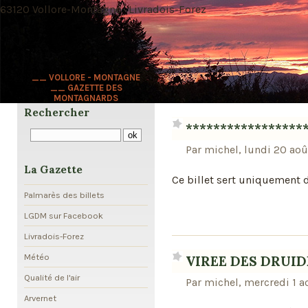
63120 Vollore-Montagne · Livradois-Forez
__ VOLLORE - MONTAGNE
__ GAZETTE DES
MONTAGNARDS
Rechercher
*****************
Par michel, lundi 20 aoû
La Gazette
Ce billet sert uniquement 
Palmarès des billets
LGDM sur Facebook
Livradois-Forez
Météo
VIREE DES DRUID
Qualité de l'air
Par michel, mercredi 1 a
Arvernet