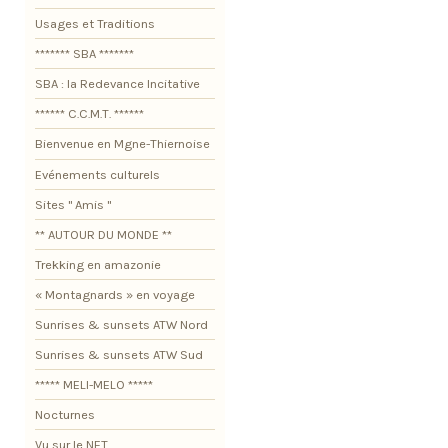
Usages et Traditions
******* SBA *******
SBA : la Redevance Incitative
****** C.C.M.T. ******
Bienvenue en Mgne-Thiernoise
Evénements culturels
Sites " Amis "
** AUTOUR DU MONDE **
Trekking en amazonie
« Montagnards » en voyage
Sunrises & sunsets ATW Nord
Sunrises & sunsets ATW Sud
***** MELI-MELO *****
Nocturnes
Vu sur le NET