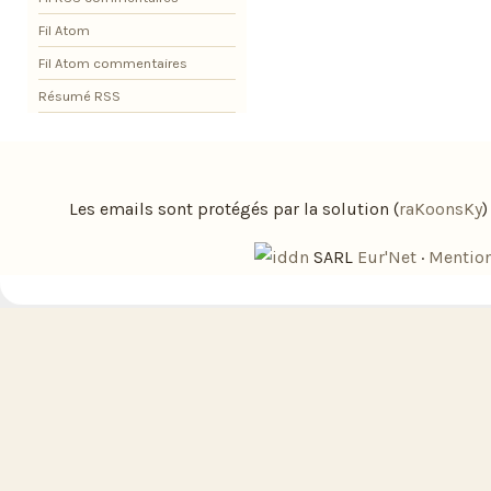
Fil Atom
Fil Atom commentaires
Résumé RSS
Les emails sont protégés par la solution (
raKoonsKy
SARL
Eur'Net
·
Mention