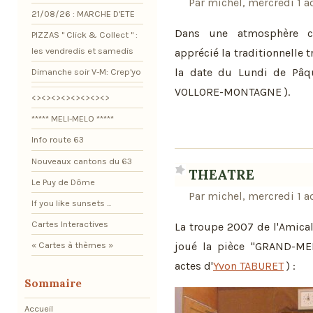
Par michel, mercredi 1 
21/08/26 : MARCHE D'ETE
Dans une atmosphère con
PIZZAS " Click & Collect " :
les vendredis et samedis
apprécié la traditionnelle t
la date du Lundi de Pâque
Dimanche soir V-M: Crep'yo
VOLLORE-MONTAGNE ).
<><><><><><><><>
***** MELI-MELO *****
Info route 63
Nouveaux cantons du 63
THEATRE
Le Puy de Dôme
Par michel, mercredi 1 
If you like sunsets ...
Cartes Interactives
La troupe 2007 de l'Amica
« Cartes à thèmes »
joué la pièce "GRAND-M
actes d'
Yvon TABURET
) :
Sommaire
Accueil