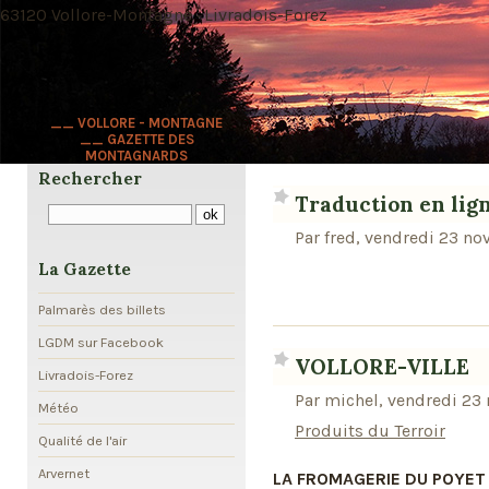
63120 Vollore-Montagne · Livradois-Forez
__ VOLLORE - MONTAGNE
__ GAZETTE DES
MONTAGNARDS
Rechercher
Traduction en lig
Par fred, vendredi 23 n
La Gazette
Palmarès des billets
LGDM sur Facebook
VOLLORE-VILLE
Livradois-Forez
Par michel, vendredi 23
Météo
Produits du Terroir
Qualité de l'air
Arvernet
LA FROMAGERIE DU POYET