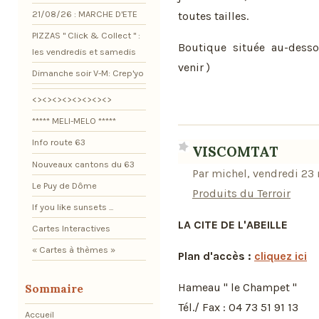
21/08/26 : MARCHE D'ETE
toutes tailles.
PIZZAS " Click & Collect " :
Boutique située au-dessou
les vendredis et samedis
venir )
Dimanche soir V-M: Crep'yo
<><><><><><><><>
***** MELI-MELO *****
Info route 63
VISCOMTAT
Nouveaux cantons du 63
Par michel, vendredi 23
Le Puy de Dôme
Produits du Terroir
If you like sunsets ...
LA CITE DE L'ABEILLE
Cartes Interactives
« Cartes à thèmes »
Plan d'accès :
cliquez ici
Hameau " le Champet "
Sommaire
Tél./ Fax : 04 73 51 91 13
Accueil