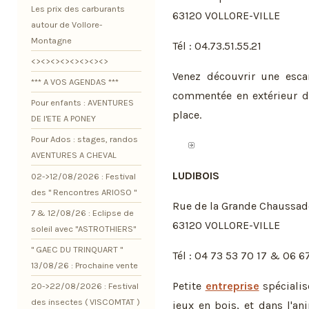
Les prix des carburants
63120 VOLLORE-VILLE
autour de Vollore-
Montagne
Tél : 04.73.51.55.21
<><><><><><><><>
Venez découvrir une escar
*** A VOS AGENDAS ***
commentée en extérieur d'
Pour enfants : AVENTURES
place.
DE l'ETE A PONEY
Pour Ados : stages, randos
AVENTURES A CHEVAL
LUDIBOIS
02->12/08/2026 : Festival
des " Rencontres ARIOSO "
Rue de la Grande Chaussad
7 & 12/08/26 : Eclipse de
63120 VOLLORE-VILLE
soleil avec "ASTROTHIERS"
" GAEC DU TRINQUART "
Tél : 04 73 53 70 17 & 06 6
13/08/26 : Prochaine vente
Petite
entreprise
spécialisé
20->22/08/2026 : Festival
des insectes ( VISCOMTAT )
jeux en bois, et dans l'a