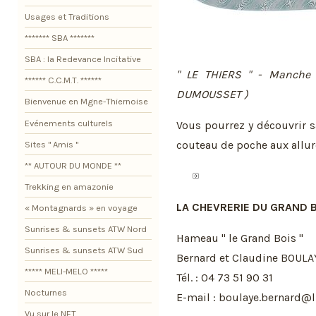
Usages et Traditions
******* SBA *******
SBA : la Redevance Incitative
" LE THIERS " - Manche
****** C.C.M.T. ******
DUMOUSSET )
Bienvenue en Mgne-Thiernoise
Evénements culturels
Vous pourrez y découvrir s
couteau de poche aux allure
Sites " Amis "
** AUTOUR DU MONDE **
Trekking en amazonie
LA CHEVRERIE DU GRAND 
« Montagnards » en voyage
Sunrises & sunsets ATW Nord
Hameau " le Grand Bois "
Sunrises & sunsets ATW Sud
Bernard et Claudine BOULA
***** MELI-MELO *****
Tél. : 04 73 51 90 31
Nocturnes
E-mail : boulaye.bernard@li
Vu sur le NET