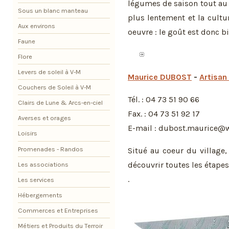
légumes de saison tout au
Sous un blanc manteau
plus lentement et la cultur
Aux environs
oeuvre : le goût est donc b
Faune
Flore
Levers de soleil à V-M
Maurice DUBOST
-
Artisan
Couchers de Soleil à V-M
Tél. : 04 73 51 90 66
Clairs de Lune & Arcs-en-ciel
Fax. : 04 73 51 92 17
Averses et orages
E-mail : dubost.maurice@
Loisirs
Promenades - Randos
Situé au coeur du village,
découvrir toutes les étapes
Les associations
.
Les services
Hébergements
Commerces et Entreprises
Métiers et Produits du Terroir