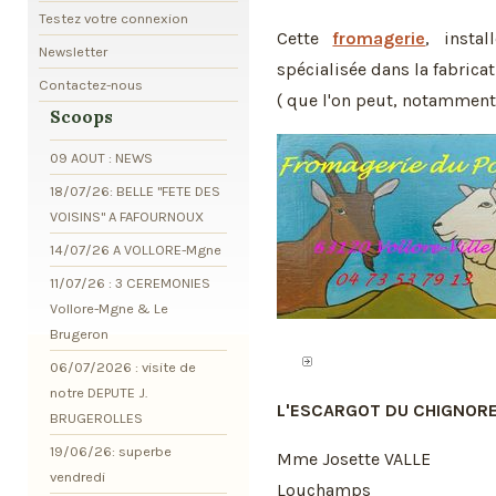
Testez votre connexion
Cette
fromagerie
, insta
Newsletter
spécialisée dans la fabrica
Contactez-nous
( que l'on peut, notamment,
Scoops
09 AOUT : NEWS
18/07/26: BELLE "FETE DES
VOISINS" A FAFOURNOUX
14/07/26 A VOLLORE-Mgne
11/07/26 : 3 CEREMONIES
Vollore-Mgne & Le
Brugeron
06/07/2026 : visite de
notre DEPUTE J.
L'ESCARGOT DU CHIGNOR
BRUGEROLLES
19/06/26: superbe
Mme Josette VALLE
vendredi
Louchamps