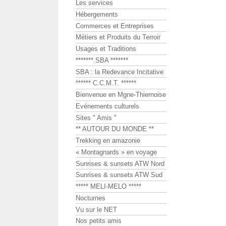
Les services
Hébergements
Commerces et Entreprises
Métiers et Produits du Terroir
Usages et Traditions
******* SBA *******
SBA : la Redevance Incitative
****** C.C.M.T. ******
Bienvenue en Mgne-Thiernoise
Evénements culturels
Sites " Amis "
** AUTOUR DU MONDE **
Trekking en amazonie
« Montagnards » en voyage
Sunrises & sunsets ATW Nord
Sunrises & sunsets ATW Sud
***** MELI-MELO *****
Nocturnes
Vu sur le NET
Nos petits amis