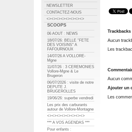
NEWSLETTER
CONTACTEZ-NOUS
<><><><><><><><>
SCOOPS
Trackbacks
06 AOUT : NEWS
Aucun track
18/07/26: BELLE "FETE
DES VOISINS" A
Les trackbac
FAFOURNOUX
14/07/26 A VOLLORE-
Mgne
11/07/26 : 3 CEREMONIES
Commentai
Vollore-Mgne & Le
Brugeron
Aucun comme
06/07/2026 : visite de notre
DEPUTE J.
Ajouter un
BRUGEROLLES
Les commenta
19/06/26: superbe vendredi
Les prix des carburants
autour de Vollore-Montagne
<><><><><><><><>
*** A VOS AGENDAS ***
Pour enfants :