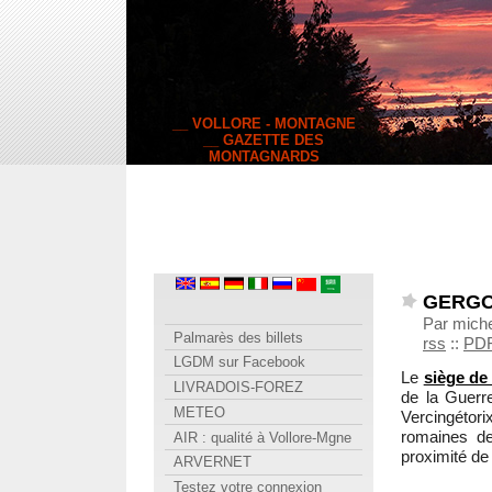
__ VOLLORE - MONTAGNE
__ GAZETTE DES
MONTAGNARDS
GERGO
Par mich
Palmarès des billets
rss
::
PD
LGDM sur Facebook
Le
siège de
LIVRADOIS-FOREZ
de la Guerr
METEO
Vercingétor
romaines de
AIR : qualité à Vollore-Mgne
proximité de 
ARVERNET
Testez votre connexion