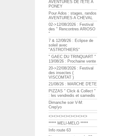
AVENTURES DE l'ETE A
PONEY
Pour Ados : stages, randos
AVENTURES A CHEVAL
02->12/08/2026 : Festival
des " Rencontres ARIOSO
"
7 & 12/08/26 : Eclipse de
soleil avec
"ASTROTHIERS"
" GAEC DU TRINQUART "
13/08/26 : Prochaine vente
20->22/08/2026 : Festival
des insectes (
VISCOMTAT )
21/08/26 : MARCHE D'ETE
PIZZAS " Click & Collect "
: les vendredis et samedis
Dimanche soir V-M:
Crep'yo
<><><><><><><><>
***** MELI-MELO *****
Info route 63