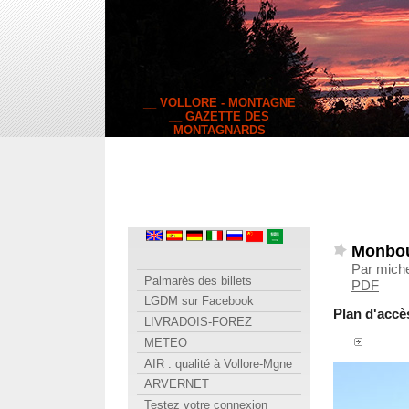
__ VOLLORE - MONTAGNE
__ GAZETTE DES
MONTAGNARDS
Monbout
Par miche
Palmarès des billets
PDF
LGDM sur Facebook
Plan d'accè
LIVRADOIS-FOREZ
METEO
AIR : qualité à Vollore-Mgne
ARVERNET
Testez votre connexion