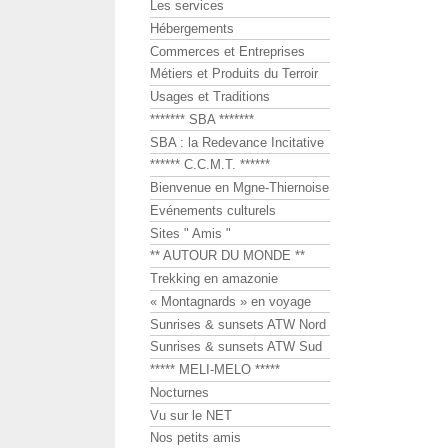
Les services
Hébergements
Commerces et Entreprises
Métiers et Produits du Terroir
Usages et Traditions
******* SBA *******
SBA : la Redevance Incitative
****** C.C.M.T. ******
Bienvenue en Mgne-Thiernoise
Evénements culturels
Sites " Amis "
** AUTOUR DU MONDE **
Trekking en amazonie
« Montagnards » en voyage
Sunrises & sunsets ATW Nord
Sunrises & sunsets ATW Sud
***** MELI-MELO *****
Nocturnes
Vu sur le NET
Nos petits amis