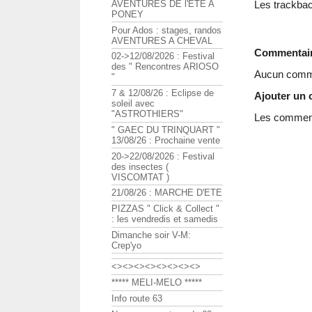
AVENTURES DE l'ETE A
Les trackbac
PONEY
Pour Ados : stages, randos
AVENTURES A CHEVAL
Commentai
02->12/08/2026 : Festival
des " Rencontres ARIOSO
Aucun comme
"
7 & 12/08/26 : Eclipse de
Ajouter un
soleil avec
"ASTROTHIERS"
Les commenta
" GAEC DU TRINQUART "
13/08/26 : Prochaine vente
20->22/08/2026 : Festival
des insectes (
VISCOMTAT )
21/08/26 : MARCHE D'ETE
PIZZAS " Click & Collect "
: les vendredis et samedis
Dimanche soir V-M:
Crep'yo
<><><><><><><><>
***** MELI-MELO *****
Info route 63