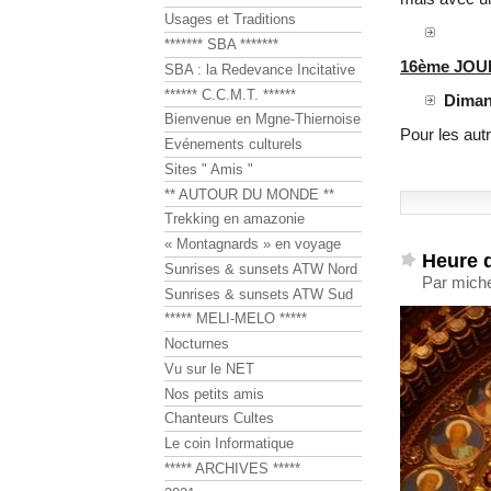
Usages et Traditions
******* SBA *******
16ème JO
SBA : la Redevance Incitative
****** C.C.M.T. ******
Dimanc
Bienvenue en Mgne-Thiernoise
Pour les aut
Evénements culturels
Sites " Amis "
** AUTOUR DU MONDE **
Trekking en amazonie
« Montagnards » en voyage
Heure d
Sunrises & sunsets ATW Nord
Par miche
Sunrises & sunsets ATW Sud
***** MELI-MELO *****
Nocturnes
Vu sur le NET
Nos petits amis
Chanteurs Cultes
Le coin Informatique
***** ARCHIVES *****