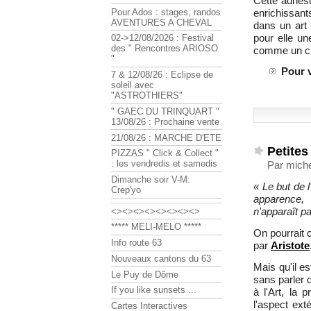
Cette adhési
enrichissant
Pour Ados : stages, randos
AVENTURES A CHEVAL
dans un art 
pour elle un
02->12/08/2026 : Festival
des " Rencontres ARIOSO
comme un ch
"
Pour v
7 & 12/08/26 : Eclipse de
soleil avec
"ASTROTHIERS"
" GAEC DU TRINQUART "
13/08/26 : Prochaine vente
21/08/26 : MARCHE D'ETE
Petites
PIZZAS " Click & Collect "
: les vendredis et samedis
Par miche
Dimanche soir V-M:
« Le but de 
Crep'yo
apparence, 
n'apparaît pa
<><><><><><><><>
***** MELI-MELO *****
On pourrait c
Info route 63
par
Aristote
Nouveaux cantons du 63
Mais qu'il es
Le Puy de Dôme
sans parler 
If you like sunsets ...
à l'Art, la 
l'aspect exté
Cartes Interactives