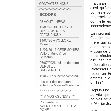
maîtrisaient 
CONTACTEZ-NOUS
ainsi qu'à s
<><><><><><><><>
bonnes étude
SCOOPS
maternelle 
dont elle e
05 AOUT : NEWS
inconscient
18/07/26: BELLE "FETE
DES VOISINS" A
En intégrant
FAFOURNOUX
Georges se 
14/07/26 A VOLLORE-
mère qui av
Mgne
aucun besoin
11/07/26 : 3 CEREMONIES
« coup de c
Vollore-Mgne & Le
bons résulta
Brugeron
elle est p
06/07/2026 : visite de notre
préparation 
DEPUTE J.
Professeur 
BRUGEROLLES
retour en F
19/06/26: superbe vendredi
enfants, ell
Les prix des carburants
en 1984.
autour de Vollore-Montagne
Depuis une v
<><><><><><><><>
activité qu'
*** A VOS AGENDAS ***
pouvoir se c
Pour enfants :
« l'Atelier 
AVENTURES DE l'ETE A
PONEY