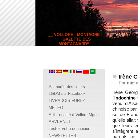
__ VOLLORE - MONTAGNE
__ GAZETTE DES
MONTAGNARDS
Irène 
Par miche
Palmarès des billets
Irène Geor
LGDM sur Facebook
l'
Indochine 
LIVRADOIS-FOREZ
venu d'Alsa
METEO
chinoise par
sol de Franc
AIR : qualité à Vollore-Mgne
qu'elle allai
ARVERNET
que leurs en
Testez votre connexion
s'intègrent 
NEWSLETTER
parents ne 