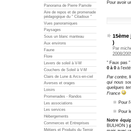
Pour avoir u
Panorama de Pierre Pamole
Aire de repos et de promenade
pédagogique du " Citadoux "
Vues panoramiques
Paysages
15ème j
Sous un blanc manteau
)
Aux environs
Par mich
Faune
2008/2009
Flore
" Faux pas "
Levers de soleil à V-M
0 à 0
à l'exté
Couchers de Soleil à V-M
Clairs de Lune & Arcs-en-ciel
Par contre, f
qui nous so
Averses et orages
quelques tem
Loisirs
France
Promenades - Randos
Pour l
Les associations
Les services
Pour l
Hébergements
Notre équi
Commerces et Entreprises
BULHON )
Métiers et Produits du Terroir
mais avec un