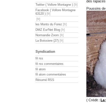
des rapaces 
Twitter ( Vollore Montagne )
Poussins de l
Facebook ( Vollore Montagne
63120 )
les Monts du Forez
DMZ Eur'Net Blog
Normandie Zoom
La Boissiere (27)
Syndication
fil rss
fil rss commentaires
fil atom
fil atom commentaires
Résumé RSS
( Crédit :
La 