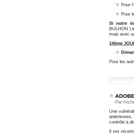
Pour l
Pour l
Si notre é
BULHON )
mais avec un
14ème JO
Diman
Pour les aut
ADOBE 
Par mich
Une vulnérab
antérieures.
contrôle à d
Il est recom