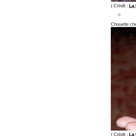
( Crédit :
La 
Chouette ch
( Crédit :
La 