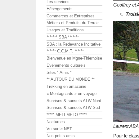
Les services
Geoffrey et
Hébergements
Troisi
Commerces et Entreprises
Métiers et Produits du Terroir
Usages et Traditions
******* SBA *******
SBA : la Redevance Incitative
****** C.C.M.T. ******
Bienvenue en Mgne-Thiernoise
Evénements culturels
Sites " Amis "
** AUTOUR DU MONDE **
Trekking en amazonie
« Montagnards » en voyage
Sunrises & sunsets ATW Nord
Sunrises & sunsets ATW Sud
***** MELI-MELO *****
Nocturnes
Laurent AB
Vu sur le NET
Pour le cla
Nos petits amis