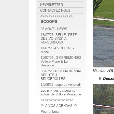
NEWSLETTER
CONTACTEZ-NOUS
<><><><><><><><>
SCOOPS
08 AOUT : NEWS
18/07/26: BELLE "FETE
DES VOISINS" A
FAFOURNOUX
14/07/26 A VOLLORE-
Mgne
11/07/26 : 3 CEREMONIES
Vollore-Mgne & Le
Brugeron
Nicolas VO
06/07/2026 : visite de notre
DEPUTE J.
Deuxiè
BRUGEROLLES
19/06/26: superbe vendredi
Les prix des carburants
autour de Vollore-Montagne
<><><><><><><><>
*** A VOS AGENDAS ***
Pour enfants :