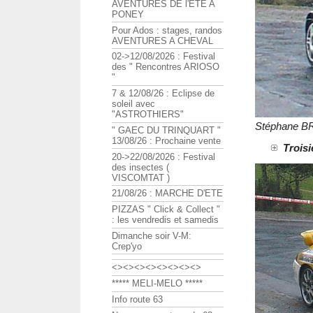
AVENTURES DE l'ETE A
PONEY
Pour Ados : stages, randos
AVENTURES A CHEVAL
02->12/08/2026 : Festival
des " Rencontres ARIOSO
"
7 & 12/08/26 : Eclipse de
soleil avec
"ASTROTHIERS"
Stéphane BR
" GAEC DU TRINQUART "
13/08/26 : Prochaine vente
Troisi
20->22/08/2026 : Festival
des insectes (
VISCOMTAT )
21/08/26 : MARCHE D'ETE
PIZZAS " Click & Collect "
: les vendredis et samedis
Dimanche soir V-M:
Crep'yo
<><><><><><><><>
***** MELI-MELO *****
Info route 63