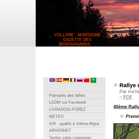
__ VOLLORE - MONTAGNE
__ GAZETTE DES
MONTAGNARDS
Rallye
Par miche
Palmarès des billets
::
PDF
LGDM sur Facebook
40ème Rall
LIVRADOIS-FOREZ
Premie
METEO
AIR : qualité à Vollore-Mgne
ARVERNET
Testez votre connexion