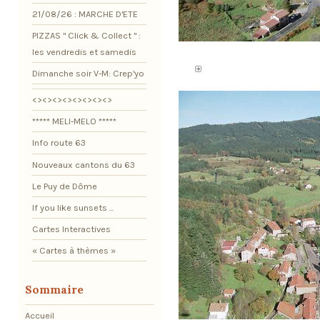
21/08/26 : MARCHE D'ETE
PIZZAS " Click & Collect " :
les vendredis et samedis
Dimanche soir V-M: Crep'yo
<><><><><><><><>
***** MELI-MELO *****
Info route 63
Nouveaux cantons du 63
Le Puy de Dôme
If you like sunsets ...
Cartes Interactives
« Cartes à thèmes »
Sommaire
Accueil