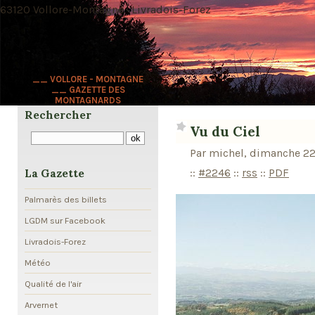
63120 Vollore-Montagne · Livradois-Forez
__ VOLLORE - MONTAGNE
__ GAZETTE DES
MONTAGNARDS
Rechercher
Vu du Ciel
Par michel, dimanche 2
::
#2246
::
rss
::
PDF
La Gazette
Palmarès des billets
LGDM sur Facebook
Livradois-Forez
Météo
Qualité de l'air
Arvernet