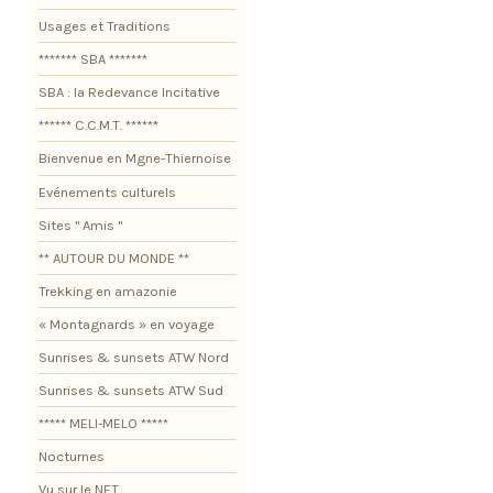
Usages et Traditions
******* SBA *******
SBA : la Redevance Incitative
****** C.C.M.T. ******
Bienvenue en Mgne-Thiernoise
Evénements culturels
Sites " Amis "
** AUTOUR DU MONDE **
Trekking en amazonie
« Montagnards » en voyage
Sunrises & sunsets ATW Nord
Sunrises & sunsets ATW Sud
***** MELI-MELO *****
Nocturnes
Vu sur le NET