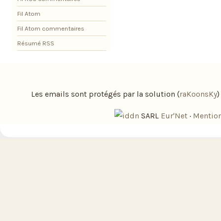
Fil Atom
Fil Atom commentaires
Résumé RSS
Les emails sont protégés par la solution (
raKoonsKy
SARL
Eur'Net
·
Mention