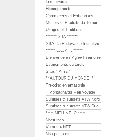
Les services
Hébergements
Commerces et Entreprises
Métiers et Produits du Terroir
Usages et Traditions
******* SBA *******
SBA : la Redevance Incitative
****** C.C.M.T. ******
Bienvenue en Mgne-Thiernoise
Evénements culturels
Sites " Amis "
** AUTOUR DU MONDE **
Trekking en amazonie
« Montagnards » en voyage
Sunrises & sunsets ATW Nord
Sunrises & sunsets ATW Sud
***** MELI-MELO *****
Nocturnes
Vu sur le NET
Nos petits amis