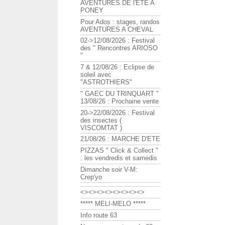
AVENTURES DE l'ETE A
PONEY
Pour Ados : stages, randos
AVENTURES A CHEVAL
02->12/08/2026 : Festival
des " Rencontres ARIOSO
"
7 & 12/08/26 : Eclipse de
soleil avec
"ASTROTHIERS"
" GAEC DU TRINQUART "
13/08/26 : Prochaine vente
20->22/08/2026 : Festival
des insectes (
VISCOMTAT )
21/08/26 : MARCHE D'ETE
PIZZAS " Click & Collect "
: les vendredis et samedis
Dimanche soir V-M:
Crep'yo
<><><><><><><><>
***** MELI-MELO *****
Info route 63