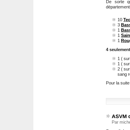
De sorte 
départements 
10
Tec
3
Bass
1
Bass
1
Sain
1
Rou
4 seulement
1 ( su
1 ( su
2 ( su
sang r
Pour la suit
ASVM 
Par miche