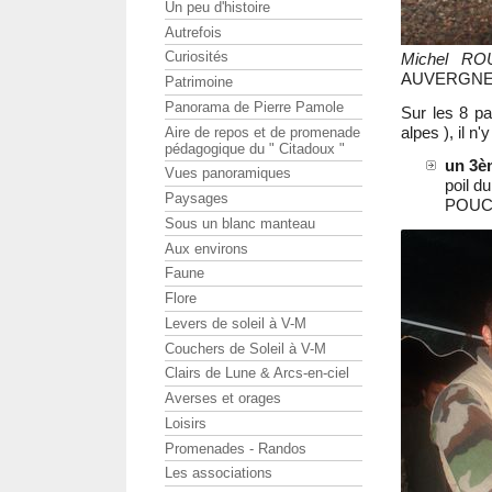
Un peu d'histoire
Autrefois
Curiosités
Michel RO
AUVERGNE d
Patrimoine
Panorama de Pierre Pamole
Sur les 8 pa
alpes ), il n
Aire de repos et de promenade
pédagogique du " Citadoux "
un 3è
Vues panoramiques
poil d
Paysages
POUC
Sous un blanc manteau
Aux environs
Faune
Flore
Levers de soleil à V-M
Couchers de Soleil à V-M
Clairs de Lune & Arcs-en-ciel
Averses et orages
Loisirs
Promenades - Randos
Les associations