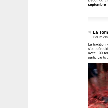
Début du c
septembre
La Toma
Par miche
La traditionn
s'est déroulé
avec 100 to
participants :