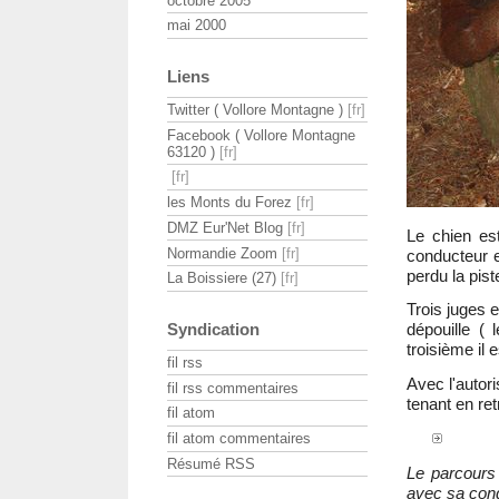
octobre 2005
mai 2000
Liens
Twitter ( Vollore Montagne )
Facebook ( Vollore Montagne
63120 )
les Monts du Forez
DMZ Eur'Net Blog
Le chien es
Normandie Zoom
conducteur e
perdu la pist
La Boissiere (27)
Trois juges 
dépouille ( 
Syndication
troisième il e
fil rss
Avec l'autori
fil rss commentaires
tenant en ret
fil atom
fil atom commentaires
Résumé RSS
Le parcour
avec sa con