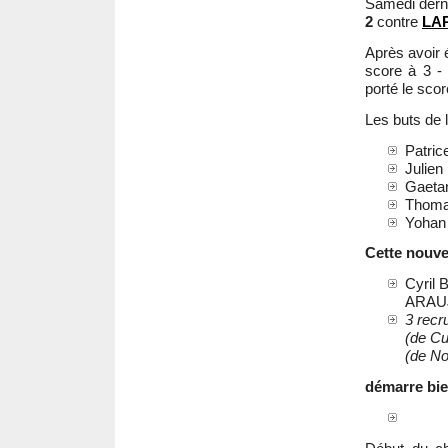
Samedi derni
2
contre
LA
Après avoir 
score à 3 - 
porté le sco
Les buts de 
Patric
Julie
Gaet
Thom
Yoha
Cette nouve
Cyril
ARAUJO
3 recr
(de C
(de No
démarre bien