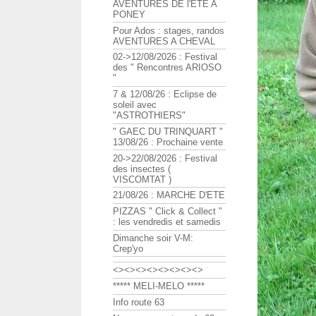
AVENTURES DE l'ETE A
PONEY
Pour Ados : stages, randos
AVENTURES A CHEVAL
02->12/08/2026 : Festival
des " Rencontres ARIOSO
"
7 & 12/08/26 : Eclipse de
soleil avec
"ASTROTHIERS"
" GAEC DU TRINQUART "
13/08/26 : Prochaine vente
20->22/08/2026 : Festival
des insectes (
VISCOMTAT )
21/08/26 : MARCHE D'ETE
PIZZAS " Click & Collect "
: les vendredis et samedis
Dimanche soir V-M:
Crep'yo
<><><><><><><><>
***** MELI-MELO *****
Info route 63