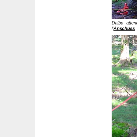
Dalba atte
l'
Anschuss