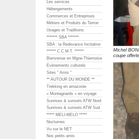
Les services
Hébergements
Commerces et Entreprises
Métiers et Produits du Terroir
Usages et Traditions
******* SBA *******
SBA : la Redevance Incitative
Michel BONN
****** C.C.M.T. ******
coupe offert
Bienvenue en Mgne-Thiernoise
Evénements culturels
Sites " Amis "
** AUTOUR DU MONDE **
Trekking en amazonie
« Montagnards » en voyage
Sunrises & sunsets ATW Nord
Sunrises & sunsets ATW Sud
***** MELI-MELO *****
Nocturnes
Vu sur le NET
Nos petits amis