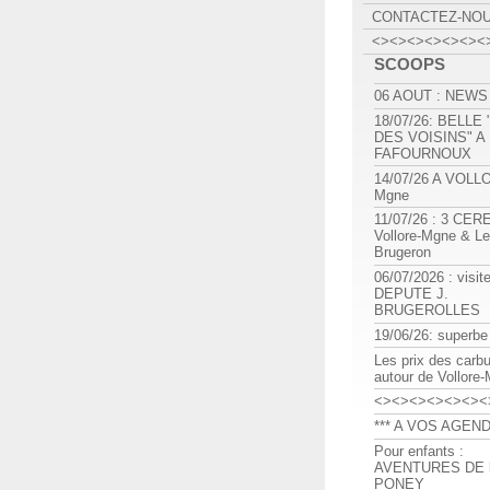
CONTACTEZ-NO
<><><><><><><
SCOOPS
06 AOUT : NEWS
18/07/26: BELLE
DES VOISINS" A
FAFOURNOUX
14/07/26 A VOLL
Mgne
11/07/26 : 3 CE
Vollore-Mgne & Le
Brugeron
06/07/2026 : visit
DEPUTE J.
BRUGEROLLES
19/06/26: superbe
Les prix des carb
autour de Vollore
<><><><><><><
*** A VOS AGEND
Pour enfants :
AVENTURES DE l
PONEY