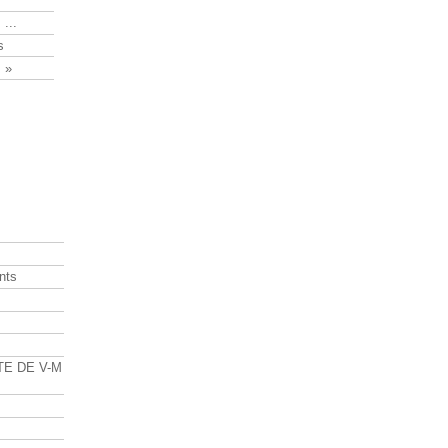
 ...
s
 »
nts
s
TE DE V-M