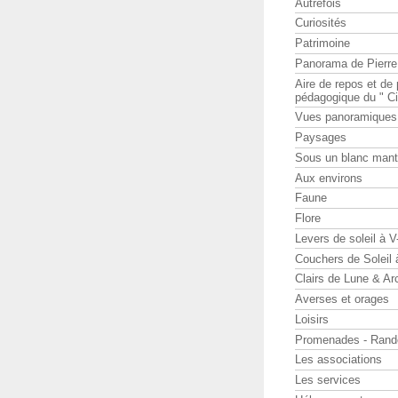
Autrefois
Curiosités
Patrimoine
Panorama de Pierr
Aire de repos et d
pédagogique du " Ci
Vues panoramiques
Paysages
Sous un blanc man
Aux environs
Faune
Flore
Levers de soleil à 
Couchers de Soleil
Clairs de Lune & Arc
Averses et orages
Loisirs
Promenades - Rand
Les associations
Les services