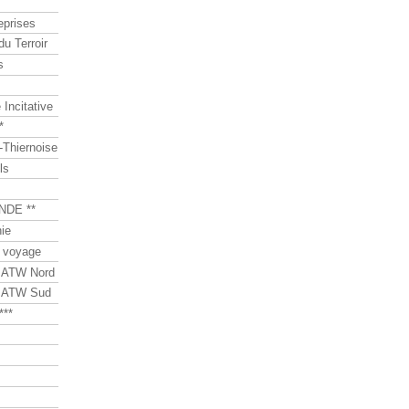
eprises
du Terroir
s
Incitative
*
Thiernoise
ls
NDE **
ie
 voyage
s ATW Nord
s ATW Sud
***