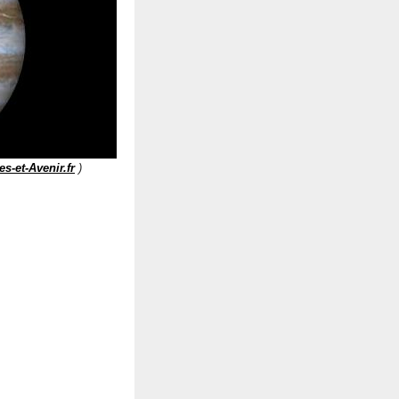
s-et-Avenir.fr
)