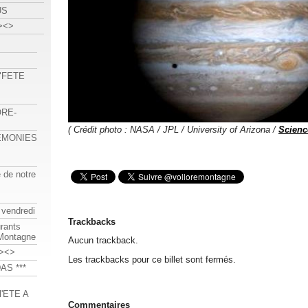
US
><>
 "FETE
ORE-
( Crédit photo : NASA / JPL / University of Arizona /
Science
REMONIES
e de notre
 vendredi
Trackbacks
urants
-Montagne
Aucun trackback.
><>
Les trackbacks pour ce billet sont fermés.
AS ***
'ETE A
Commentaires