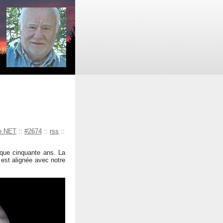
le NET
::
#2674
::
rss
::
que cinquante ans. La
 est alignée avec notre