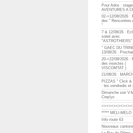
Pour Ados : stage
AVENTURES A C
02->12/08/2026 : 
des " Rencontre
"
7 & 12/08/26 : Ecl
soleil avec
"ASTROTHIERS"
" GAEC DU TRIN
13/08/26 : Procha
20->22/08/2026 : 
des insectes (
VISCOMTAT )
21/08/26 : MARC
PIZZAS " Click & 
: les vendredis et
Dimanche soir V-
Crep'yo
<><><><><><><
***** MELI-MELO *
Info route 63
Nouveaux cantons
Le Puy de Dôme