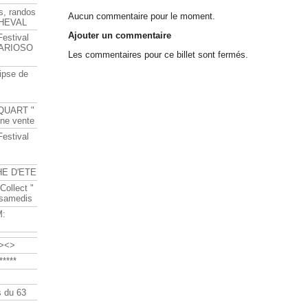
s, randos
Aucun commentaire pour le moment.
HEVAL
Ajouter un commentaire
Festival
s ARIOSO
Les commentaires pour ce billet sont fermés.
ipse de
QUART "
ine vente
Festival
HE D'ETE
Collect "
 samedis
M:
><>
****
 du 63