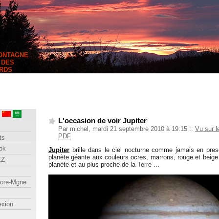
MONTAGNE
 DES
RDS
L'occasion de voir Jupiter
Par michel, mardi 21 septembre 2010 à 19:15
::
Vu sur 
PDF
ts
ok
Jupiter
brille dans le ciel nocturne comme jamais en pres
planète géante aux couleurs ocres, marrons, rouge et beige
EZ
planète et au plus proche de la Terre ...
lore-Mgne
exion