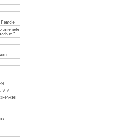
e Pamole
e promenade
tadoux "
teau
V-M
 à V-M
s-en-ciel
os