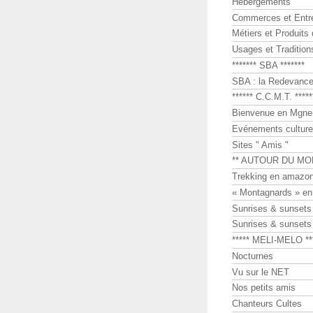
Hébergements
Commerces et Entr
Métiers et Produits 
Usages et Tradition
******* SBA *******
SBA : la Redevance 
****** C.C.M.T. *****
Bienvenue en Mgne-
Evénements culture
Sites " Amis "
** AUTOUR DU MO
Trekking en amazon
« Montagnards » en
Sunrises & sunset
Sunrises & sunset
***** MELI-MELO **
Nocturnes
Vu sur le NET
Nos petits amis
Chanteurs Cultes