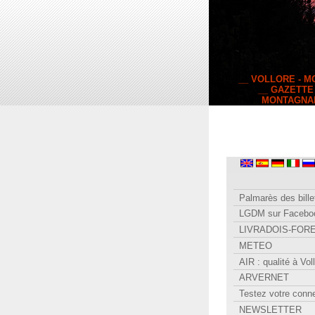
__ VOLLORE - 
__ GAZETTE
MONTAGNA
Palmarès des bille
LGDM sur Facebo
LIVRADOIS-FOR
METEO
AIR : qualité à Vol
ARVERNET
Testez votre conn
NEWSLETTER