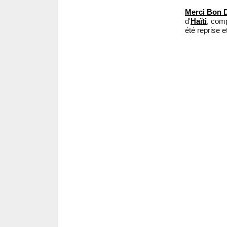
Merci Bon 
d'
Haïti
, comp
été reprise 