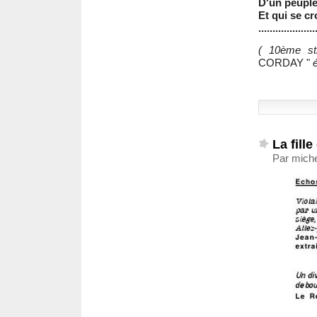
D'un peuple 
Et qui se cr
....................
( 10ème s
CORDAY "
é
La fill
Par miche