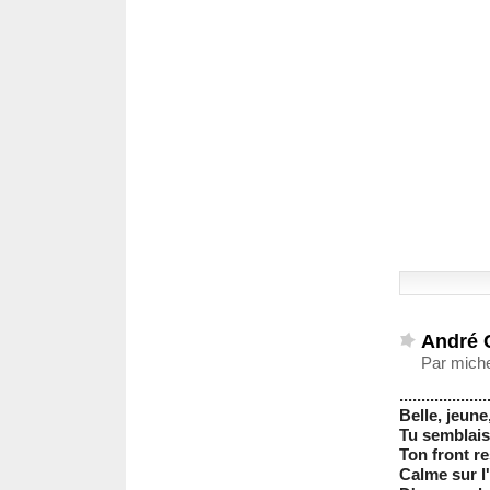
André 
Par miche
....................
Belle, jeune
Tu semblais
Ton front re
Calme sur l