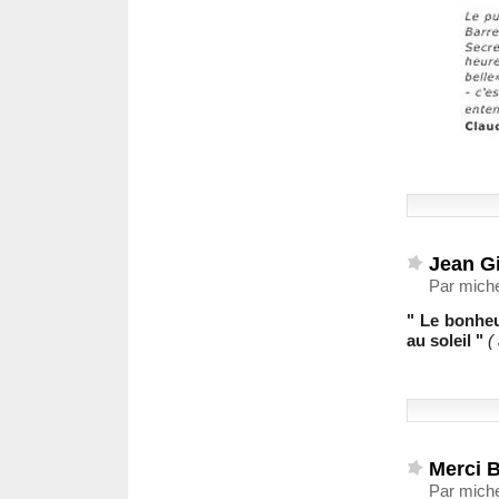
Jean G
Par miche
" Le bonheu
au soleil "
(
Merci 
Par miche