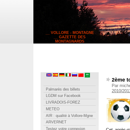
__ VOLLORE - MONTAGNE
__ GAZETTE DES
MONTAGNARDS
2ème t
Par miche
Palmarès des billets
2010/2011
LGDM sur Facebook
LIVRADOIS-FOREZ
METEO
AIR : qualité à Vollore-Mgne
ARVERNET
Testez votre connexion
Cet après-m