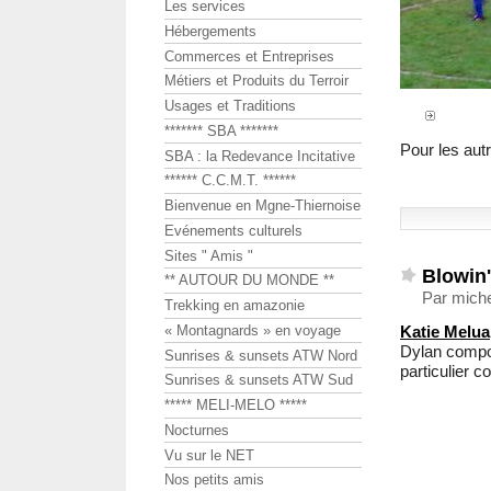
Les services
Hébergements
Commerces et Entreprises
Métiers et Produits du Terroir
Usages et Traditions
******* SBA *******
Pour les aut
SBA : la Redevance Incitative
****** C.C.M.T. ******
Bienvenue en Mgne-Thiernoise
Evénements culturels
Sites " Amis "
Blowin'
** AUTOUR DU MONDE **
Par miche
Trekking en amazonie
Katie Melua
« Montagnards » en voyage
Dylan compos
Sunrises & sunsets ATW Nord
particulier c
Sunrises & sunsets ATW Sud
***** MELI-MELO *****
Nocturnes
Vu sur le NET
Nos petits amis