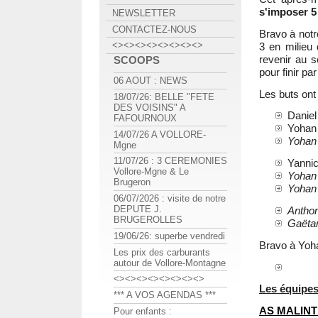
s'imposer 5
NEWSLETTER
CONTACTEZ-NOUS
Bravo à notr
<><><><><><><><>
3 en milieu
revenir au 
SCOOPS
pour finir p
06 AOUT : NEWS
Les buts ont
18/07/26: BELLE "FETE
DES VOISINS" A
Daniel
FAFOURNOUX
Yohan 
14/07/26 A VOLLORE-
Yohan
Mgne
11/07/26 : 3 CEREMONIES
Yannic
Vollore-Mgne & Le
Yohan
Brugeron
Yohan
06/07/2026 : visite de notre
DEPUTE J.
Antho
BRUGEROLLES
Gaëta
19/06/26: superbe vendredi
Bravo à Yo
Les prix des carburants
autour de Vollore-Montagne
<><><><><><><><>
Les équipe
*** A VOS AGENDAS ***
AS MALIN
Pour enfants :