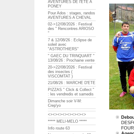
AVENTURES DE l'ETE A
PONEY
Pour Ados : stages, randos
AVENTURES A CHEVAL
02->12/08/2026 : Festival
des " Rencontres ARIOSO
"
7 & 12/08/26 : Eclipse de
soleil avec
"ASTROTHIERS"
" GAEC DU TRINQUART "
13/08/26 : Prochaine vente
20->22/08/2026 : Festival
des insectes (
VISCOMTAT )
21/08/26 : MARCHE D'ETE
PIZZAS " Click & Collect "
: les vendredis et samedis
Dimanche soir V-M:
Crep'yo
<><><><><><><><>
Debou
***** MELI-MELO *****
DESFO
FOURN
Info route 63
Ageno