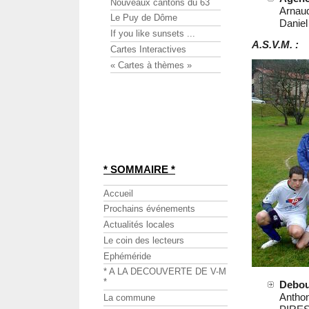
Nouveaux cantons du 63
Arnau
Le Puy de Dôme
Danie
If you like sunsets ...
A.S.V.M. :
Cartes Interactives
« Cartes à thèmes »
* SOMMAIRE *
Accueil
Prochains événements
Actualités locales
Le coin des lecteurs
Ephéméride
* A LA DECOUVERTE DE V-M
*
Debou
Antho
La commune