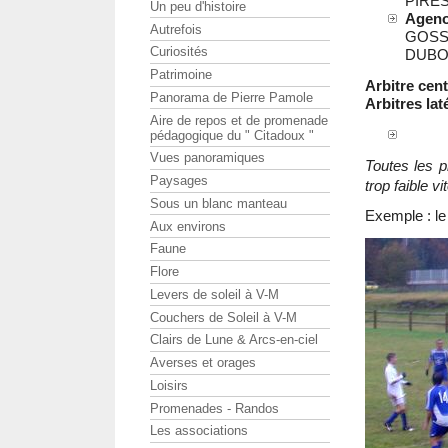
PIRES
Un peu d'histoire
Ageno
Autrefois
GOSSO
Curiosités
DUBO
Patrimoine
Arbitre cent
Panorama de Pierre Pamole
Arbitres lat
Aire de repos et de promenade
pédagogique du " Citadoux "
Vues panoramiques
Toutes les p
Paysages
trop faible 
Sous un blanc manteau
Exemple : l
Aux environs
Faune
Flore
Levers de soleil à V-M
Couchers de Soleil à V-M
Clairs de Lune & Arcs-en-ciel
Averses et orages
Loisirs
Promenades - Randos
Les associations