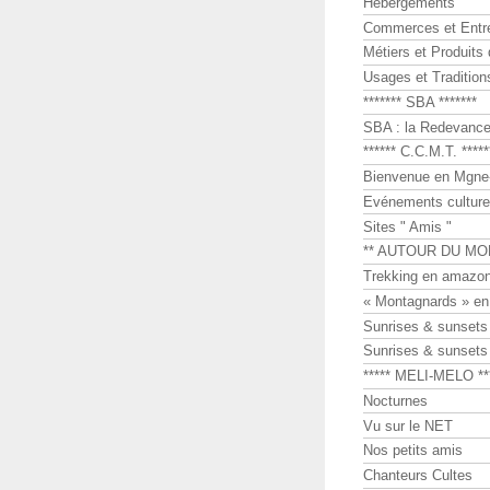
Hébergements
Commerces et Entr
Métiers et Produits 
Usages et Tradition
******* SBA *******
SBA : la Redevance 
****** C.C.M.T. *****
Bienvenue en Mgne-
Evénements culture
Sites " Amis "
** AUTOUR DU MO
Trekking en amazon
« Montagnards » en
Sunrises & sunset
Sunrises & sunset
***** MELI-MELO **
Nocturnes
Vu sur le NET
Nos petits amis
Chanteurs Cultes