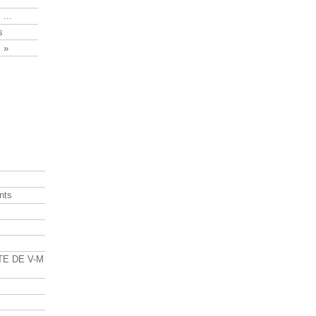
 ...
s
 »
nts
s
TE DE V-M