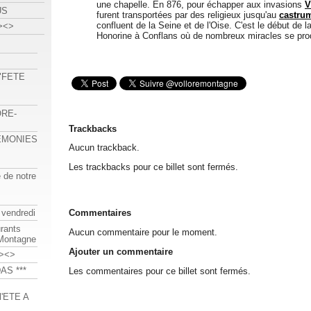
une chapelle. En 876, pour échapper aux invasions
V
US
furent transportées par des religieux jusqu'au
castru
confluent de la Seine et de l'Oise. C'est le début de l
><>
Honorine à Conflans où de nombreux miracles se prod
 "FETE
ORE-
Trackbacks
REMONIES
Aucun trackback.
Les trackbacks pour ce billet sont fermés.
e de notre
 vendredi
Commentaires
urants
Aucun commentaire pour le moment.
-Montagne
Ajouter un commentaire
><>
AS ***
Les commentaires pour ce billet sont fermés.
'ETE A