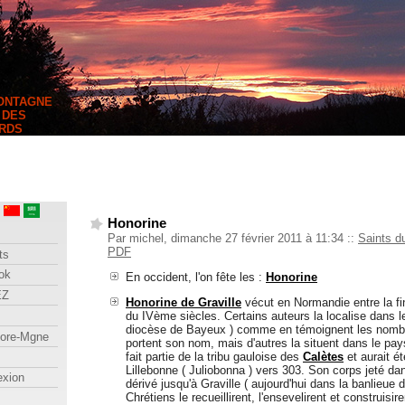
MONTAGNE
 DES
RDS
Honorine
Par michel, dimanche 27 février 2011 à 11:34
::
Saints du
PDF
ts
ok
En occident, l'on fête les :
Honorine
EZ
Honorine de Graville
vécut en Normandie entre la fin
du IVème siècles. Certains auteurs la localise dans l
diocèse de Bayeux ) comme en témoignent les nombr
lore-Mgne
portent son nom, mais d'autres la situent dans le pay
fait partie de la tribu gauloise des
Calètes
et aurait é
Lillebonne ( Juliobonna ) vers 303. Son corps jeté dan
exion
dérivé jusqu'à Graville ( aujourd'hui dans la banlieue 
Chrétiens le recueillirent, l'ensevelirent et construis