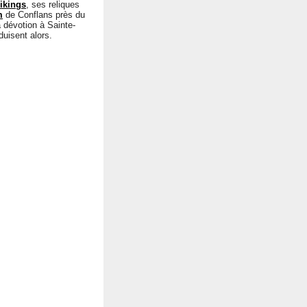
ikings
, ses reliques
m
de Conflans près du
a dévotion à Sainte-
uisent alors.