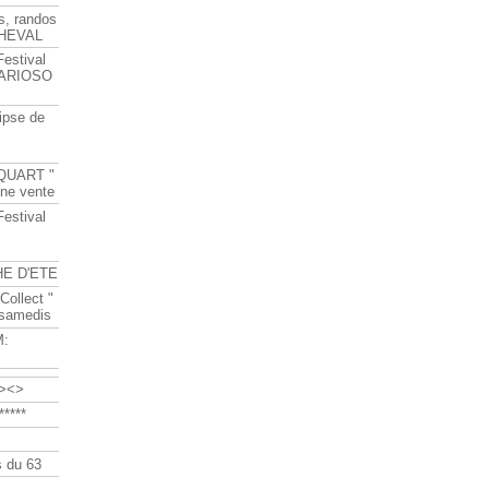
s, randos
HEVAL
Festival
s ARIOSO
ipse de
QUART "
ine vente
Festival
HE D'ETE
Collect "
 samedis
M:
><>
****
 du 63