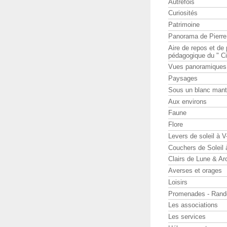
Autrefois
Curiosités
Patrimoine
Panorama de Pierr
Aire de repos et d
pédagogique du " Ci
Vues panoramiques
Paysages
Sous un blanc man
Aux environs
Faune
Flore
Levers de soleil à 
Couchers de Soleil
Clairs de Lune & Arc
Averses et orages
Loisirs
Promenades - Rand
Les associations
Les services