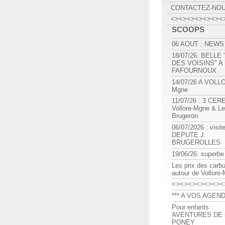
CONTACTEZ-NO
<><><><><><><
SCOOPS
06 AOUT : NEWS
18/07/26: BELLE
DES VOISINS" A
FAFOURNOUX
14/07/26 A VOLL
Mgne
11/07/26 : 3 CE
Vollore-Mgne & Le
Brugeron
06/07/2026 : visit
DEPUTE J.
BRUGEROLLES
19/06/26: superbe
Les prix des carb
autour de Vollore
<><><><><><><
*** A VOS AGEND
Pour enfants :
AVENTURES DE l
PONEY