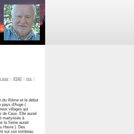
 jour
::
#340
::
rss
::
 du IIIème et le début
e pays d'Auge (
eux villages qui
s de Caux. Elle aurait
té martyrisée à
s la Seine aurait
du Havre ). Des
irent sur son tombeau