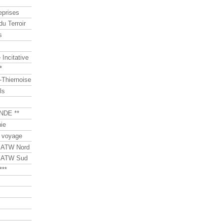
eprises
du Terroir
s
Incitative
*
Thiernoise
ls
NDE **
ie
 voyage
s ATW Nord
s ATW Sud
***