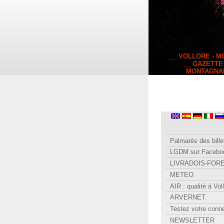
__ VOLLORE - 
__ GAZETTE
MONTAGNA
Palmarès des bille
LGDM sur Facebo
LIVRADOIS-FOR
METEO
AIR : qualité à Vol
ARVERNET
Testez votre conn
NEWSLETTER