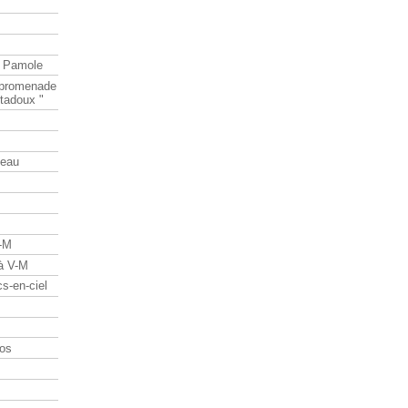
e Pamole
e promenade
tadoux "
teau
V-M
 à V-M
s-en-ciel
os