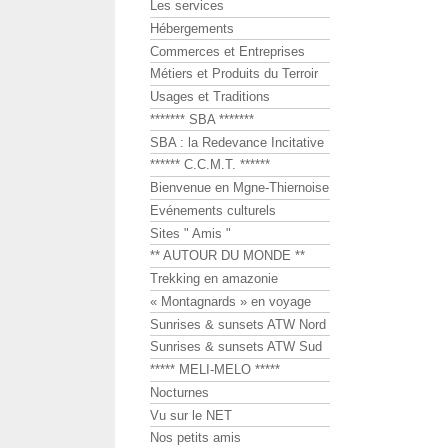
Les services
Hébergements
Commerces et Entreprises
Métiers et Produits du Terroir
Usages et Traditions
******* SBA *******
SBA : la Redevance Incitative
****** C.C.M.T. ******
Bienvenue en Mgne-Thiernoise
Evénements culturels
Sites " Amis "
** AUTOUR DU MONDE **
Trekking en amazonie
« Montagnards » en voyage
Sunrises & sunsets ATW Nord
Sunrises & sunsets ATW Sud
***** MELI-MELO *****
Nocturnes
Vu sur le NET
Nos petits amis