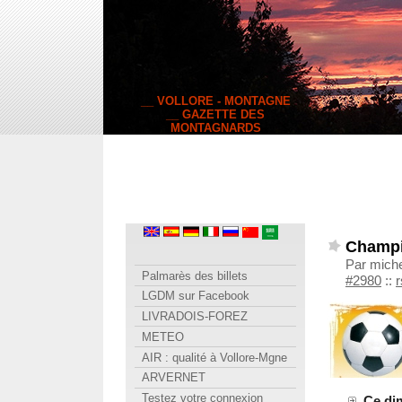
__ VOLLORE - MONTAGNE
__ GAZETTE DES
MONTAGNARDS
Champi
Par miche
Palmarès des billets
#2980
::
r
LGDM sur Facebook
LIVRADOIS-FOREZ
METEO
AIR : qualité à Vollore-Mgne
ARVERNET
Testez votre connexion
Ce di