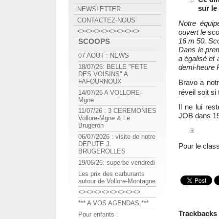
sur le
NEWSLETTER
CONTACTEZ-NOUS
Notre équip
<><><><><><><><>
ouvert le sc
16 m 50. Sco
SCOOPS
Dans le pre
07 AOUT : NEWS
a égalisé et
demi-heure P
18/07/26: BELLE "FETE
DES VOISINS" A
FAFOURNOUX
Bravo a not
réveil soit si
14/07/26 A VOLLORE-
Mgne
Il ne lui re
11/07/26 : 3 CEREMONIES
JOB dans 15 
Vollore-Mgne & Le
Brugeron
06/07/2026 : visite de notre
DEPUTE J.
Pour le clas
BRUGEROLLES
19/06/26: superbe vendredi
Les prix des carburants
autour de Vollore-Montagne
<><><><><><><><>
*** A VOS AGENDAS ***
Trackbacks
Pour enfants :