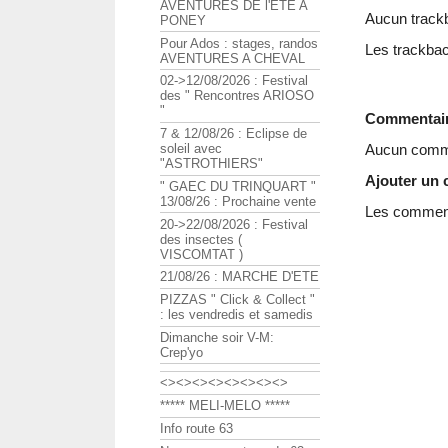
AVENTURES DE l'ETE A
Aucun track
PONEY
Pour Ados : stages, randos
Les trackbac
AVENTURES A CHEVAL
02->12/08/2026 : Festival
des " Rencontres ARIOSO
"
Commentai
7 & 12/08/26 : Eclipse de
soleil avec
Aucun comme
"ASTROTHIERS"
Ajouter un
" GAEC DU TRINQUART "
13/08/26 : Prochaine vente
Les commenta
20->22/08/2026 : Festival
des insectes (
VISCOMTAT )
21/08/26 : MARCHE D'ETE
PIZZAS " Click & Collect "
: les vendredis et samedis
Dimanche soir V-M:
Crep'yo
<><><><><><><><>
***** MELI-MELO *****
Info route 63