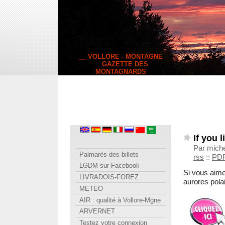
__ VOLLORE - MONTAGNE
__ GAZETTE DES
MONTAGNARDS
If you l
Par mich
Palmarès des billets
rss
::
PD
LGDM sur Facebook
Si vous aimez
LIVRADOIS-FOREZ
aurores polai
METEO
AIR : qualité à Vollore-Mgne
ARVERNET
Testez votre connexion