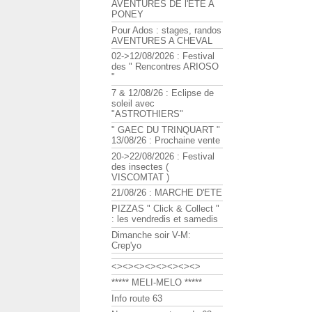
AVENTURES DE l'ETE A
PONEY
Pour Ados : stages, randos
AVENTURES A CHEVAL
02->12/08/2026 : Festival
des " Rencontres ARIOSO
"
7 & 12/08/26 : Eclipse de
soleil avec
"ASTROTHIERS"
" GAEC DU TRINQUART "
13/08/26 : Prochaine vente
20->22/08/2026 : Festival
des insectes (
VISCOMTAT )
21/08/26 : MARCHE D'ETE
PIZZAS " Click & Collect "
: les vendredis et samedis
Dimanche soir V-M:
Crep'yo
<><><><><><><><>
***** MELI-MELO *****
Info route 63