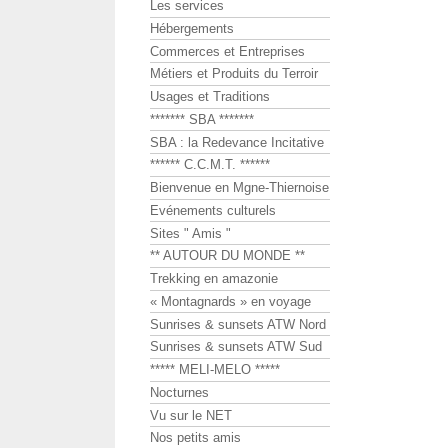
Les services
Hébergements
Commerces et Entreprises
Métiers et Produits du Terroir
Usages et Traditions
******* SBA *******
SBA : la Redevance Incitative
****** C.C.M.T. ******
Bienvenue en Mgne-Thiernoise
Evénements culturels
Sites " Amis "
** AUTOUR DU MONDE **
Trekking en amazonie
« Montagnards » en voyage
Sunrises & sunsets ATW Nord
Sunrises & sunsets ATW Sud
***** MELI-MELO *****
Nocturnes
Vu sur le NET
Nos petits amis