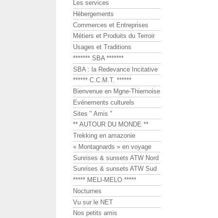
Les services
Hébergements
Commerces et Entreprises
Métiers et Produits du Terroir
Usages et Traditions
******* SBA *******
SBA : la Redevance Incitative
****** C.C.M.T. ******
Bienvenue en Mgne-Thiernoise
Evénements culturels
Sites " Amis "
** AUTOUR DU MONDE **
Trekking en amazonie
« Montagnards » en voyage
Sunrises & sunsets ATW Nord
Sunrises & sunsets ATW Sud
***** MELI-MELO *****
Nocturnes
Vu sur le NET
Nos petits amis