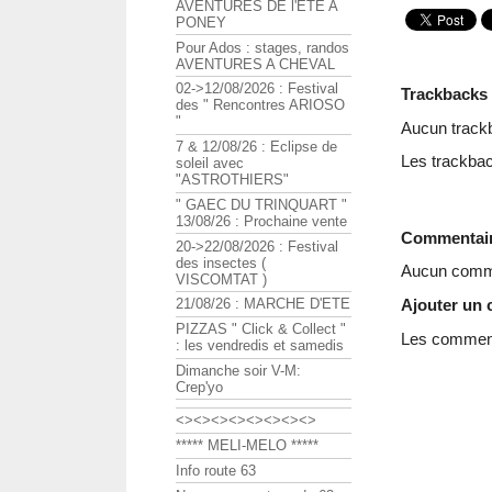
AVENTURES DE l'ETE A
PONEY
Pour Ados : stages, randos
AVENTURES A CHEVAL
02->12/08/2026 : Festival
Trackbacks
des " Rencontres ARIOSO
"
Aucun track
7 & 12/08/26 : Eclipse de
Les trackbac
soleil avec
"ASTROTHIERS"
" GAEC DU TRINQUART "
13/08/26 : Prochaine vente
Commentai
20->22/08/2026 : Festival
des insectes (
Aucun comme
VISCOMTAT )
Ajouter un
21/08/26 : MARCHE D'ETE
PIZZAS " Click & Collect "
Les commenta
: les vendredis et samedis
Dimanche soir V-M:
Crep'yo
<><><><><><><><>
***** MELI-MELO *****
Info route 63