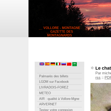
__ VOLLORE - MONTAGNE
__ GAZETTE DES
MONTAGNARDS
Le chat
Par miche
Palmarès des billets
rss
::
PD
LGDM sur Facebook
LIVRADOIS-FOREZ
METEO
AIR : qualité à Vollore-Mgne
ARVERNET
Testez votre connexion