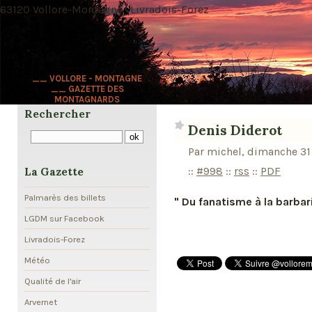
63120 Vollore-Montagne · Livradois-Forez
__ VOLLORE - MONTAGNE
__ GAZETTE DES
MONTAGNARDS
Rechercher
Denis Diderot
Par michel, dimanche 31 
::
#998
::
rss
::
PDF
La Gazette
Palmarès des billets
" Du fanatisme à la barbarie
LGDM sur Facebook
Livradois-Forez
Météo
Qualité de l'air
Arvernet