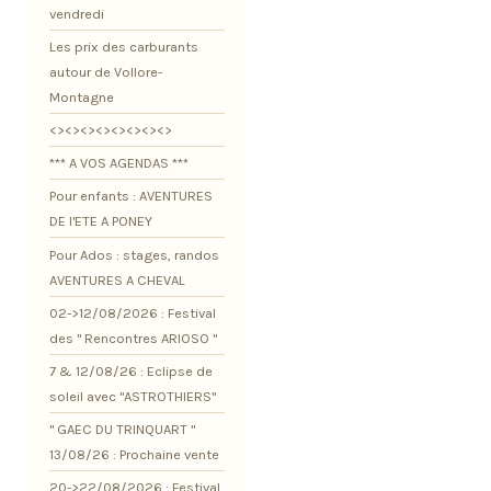
vendredi
Les prix des carburants
autour de Vollore-
Montagne
<><><><><><><><>
*** A VOS AGENDAS ***
Pour enfants : AVENTURES
DE l'ETE A PONEY
Pour Ados : stages, randos
AVENTURES A CHEVAL
02->12/08/2026 : Festival
des " Rencontres ARIOSO "
7 & 12/08/26 : Eclipse de
soleil avec "ASTROTHIERS"
" GAEC DU TRINQUART "
13/08/26 : Prochaine vente
20->22/08/2026 : Festival