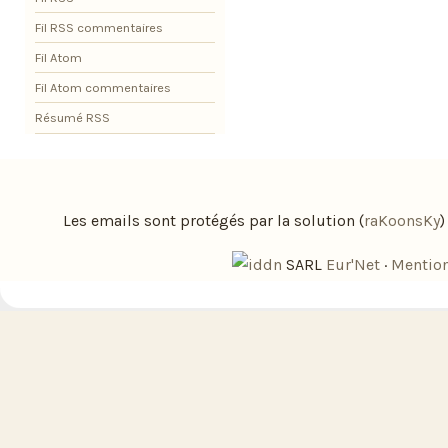
Fil RSS commentaires
Fil Atom
Fil Atom commentaires
Résumé RSS
Les emails sont protégés par la solution (
raKoonsKy
SARL
Eur'Net
·
Mention