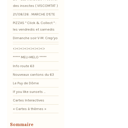
des insectes ( VISCOMTAT )
21/08/26 : MARCHE D'ETE
PIZZAS " Click & Collect " :
les vendredis et samedis
Dimanche soir V-M: Crep'yo
<><><><><><><><>
***** MELI-MELO *****
Info route 63
Nouveaux cantons du 63
Le Puy de Dôme
If you like sunsets ...
Cartes Interactives
« Cartes à thèmes »
Sommaire