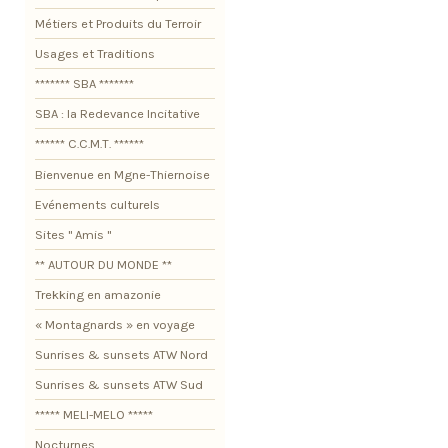
Métiers et Produits du Terroir
Usages et Traditions
******* SBA *******
SBA : la Redevance Incitative
****** C.C.M.T. ******
Bienvenue en Mgne-Thiernoise
Evénements culturels
Sites " Amis "
** AUTOUR DU MONDE **
Trekking en amazonie
« Montagnards » en voyage
Sunrises & sunsets ATW Nord
Sunrises & sunsets ATW Sud
***** MELI-MELO *****
Nocturnes