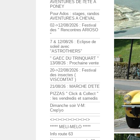
AVENTURES DE l'ETE A
PONEY
Pour Ados : stages, randos
AVENTURES A CHEVAL
02->12/08/2026 : Festival
des " Rencontres ARIOSO
"
7 & 12/08/26 : Eclipse de
soleil avec
"ASTROTHIERS"
" GAEC DU TRINQUART "
13/08/26 : Prochaine vente
20->22/08/2026 : Festival
des insectes (
VISCOMTAT )
21/08/26 : MARCHE D'ETE
PIZZAS " Click & Collect "
: les vendredis et samedis
Dimanche soir V-M:
Crep'yo
<><><><><><><><>
***** MELI-MELO *****
Info route 63