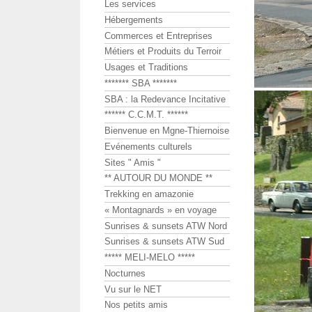
Les services
Hébergements
Commerces et Entreprises
Métiers et Produits du Terroir
Usages et Traditions
******* SBA *******
SBA : la Redevance Incitative
****** C.C.M.T. ******
Bienvenue en Mgne-Thiernoise
Evénements culturels
Sites " Amis "
** AUTOUR DU MONDE **
Trekking en amazonie
« Montagnards » en voyage
Sunrises & sunsets ATW Nord
Sunrises & sunsets ATW Sud
***** MELI-MELO *****
Nocturnes
Vu sur le NET
Nos petits amis