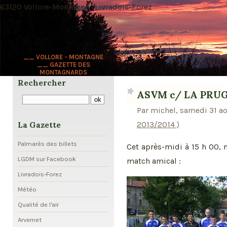
63120 Vollore-Montagne · Livradois-Forez
__ VOLLORE - MONTAGNE
__ GAZETTE DES
MONTAGNARDS
Rechercher
ASVM c/ LA PRU
Par michel, samedi 31 a
2013/2014 )
La Gazette
Palmarès des billets
Cet après-midi à 15 h 00,
LGDM sur Facebook
match amical :
Livradois-Forez
Météo
Qualité de l'air
Arvernet