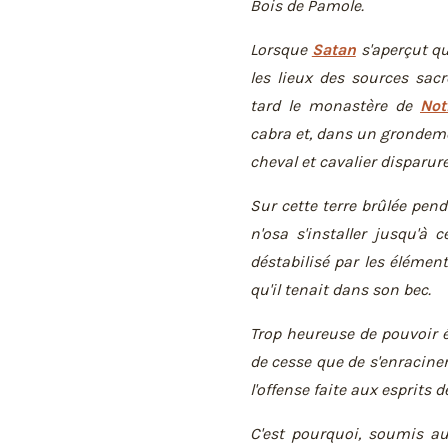
Bois de Pamole.
Lorsque
Satan
s'aperçut qu
les lieux des sources sacr
tard le monastère de
Not
cabra et, dans un grondemen
cheval et cavalier disparure
Sur cette terre brûlée pen
n'osa s'installer jusqu'à
déstabilisé par les élément
qu'il tenait dans son bec.
Trop heureuse de pouvoir é
de cesse que de s'enracine
l'offense faite aux esprits 
C'est pourquoi, soumis au