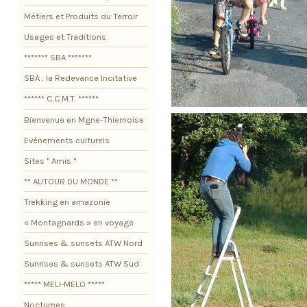
Métiers et Produits du Terroir
Usages et Traditions
******* SBA *******
SBA : la Redevance Incitative
****** C.C.M.T. ******
Bienvenue en Mgne-Thiernoise
Evénements culturels
Sites " Amis "
** AUTOUR DU MONDE **
Trekking en amazonie
« Montagnards » en voyage
Sunrises & sunsets ATW Nord
Sunrises & sunsets ATW Sud
***** MELI-MELO *****
Nocturnes