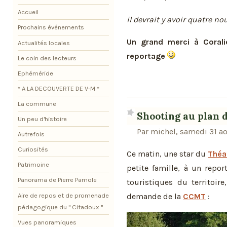
Accueil
il devrait y avoir quatre nou
Prochains événements
Un grand merci à Coral
Actualités locales
reportage
Le coin des lecteurs
Ephéméride
* A LA DECOUVERTE DE V-M *
La commune
Shooting au plan 
Un peu d'histoire
Par michel, samedi 31 a
Autrefois
Curiosités
Ce matin, une star du
Théa
Patrimoine
petite famille, à un repo
Panorama de Pierre Pamole
touristiques du territoire
Aire de repos et de promenade
demande de la
CCMT
:
pédagogique du " Citadoux "
Vues panoramiques