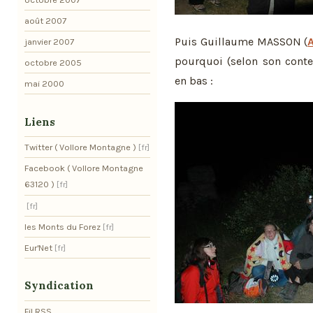
août 2007
Puis Guillaume MASSON (
A
janvier 2007
pourquoi (selon son conte
octobre 2005
en bas :
mai 2000
Liens
Twitter ( Vollore Montagne )
Facebook ( Vollore Montagne
63120 )
les Monts du Forez
Eur'Net
Syndication
Fil RSS