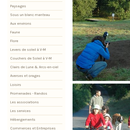
Paysages
Sous un blanc manteau
Aux environs
Faune
Flore
Levers de soleil à V-M
Couchers de Soleil à V-M
Clairs de Lune & Arcs-en-ciel
Averses et orages
Loisirs
Promenades - Randos
Les associations
Les services
Hébergements
Commerces et Entreprises