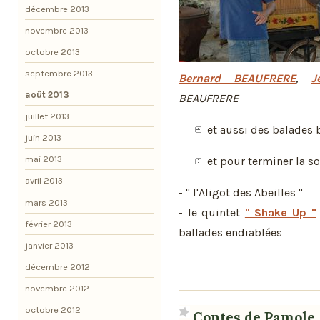
décembre 2013
novembre 2013
octobre 2013
septembre 2013
Bernard BEAUFRERE
,
J
août 2013
BEAUFRERE
juillet 2013
et aussi des balades
juin 2013
mai 2013
et pour terminer la so
avril 2013
- " l'Aligot des Abeilles "
mars 2013
- le quintet
" Shake Up "
février 2013
ballades endiablées
janvier 2013
décembre 2012
novembre 2012
octobre 2012
Contes de Pamole