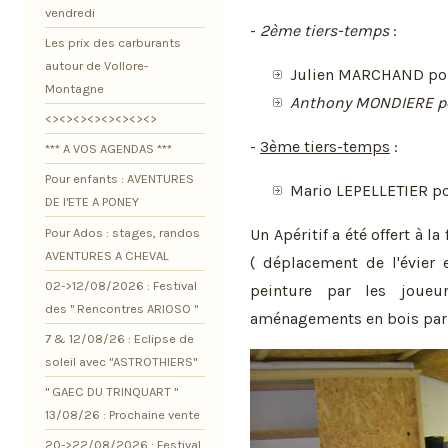
vendredi
-
2ème tiers-temps
:
Les prix des carburants
autour de Vollore-
Julien MARCHAND pour 
Montagne
Anthony MONDIERE p
<><><><><><><><>
-
3ème tiers-temps
:
*** A VOS AGENDAS ***
Pour enfants : AVENTURES
Mario LEPELLETIER pou
DE l'ETE A PONEY
Pour Ados : stages, randos
Un Apéritif a été offert à l
AVENTURES A CHEVAL
( déplacement de l'évier 
02->12/08/2026 : Festival
peinture par les joueu
des " Rencontres ARIOSO "
aménagements en bois par 
7 & 12/08/26 : Eclipse de
soleil avec "ASTROTHIERS"
" GAEC DU TRINQUART "
13/08/26 : Prochaine vente
20->22/08/2026 : Festival