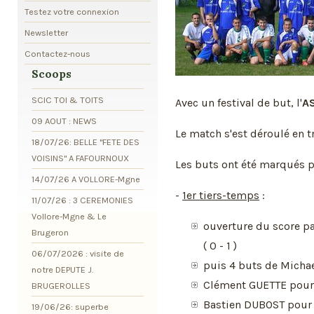
Testez votre connexion
Newsletter
Contactez-nous
Scoops
SCIC TOI & TOITS
Avec un festival de but, l'
AS
09 AOUT : NEWS
Le match s'est déroulé en tr
18/07/26: BELLE "FETE DES
VOISINS" A FAFOURNOUX
Les buts ont été marqués p
14/07/26 A VOLLORE-Mgne
-
1er tiers-temps
:
11/07/26 : 3 CEREMONIES
Vollore-Mgne & Le
ouverture du score p
Brugeron
( 0 - 1 )
06/07/2026 : visite de
puis 4 buts de Michae
notre DEPUTE J.
Clément GUETTE pour l
BRUGEROLLES
Bastien DUBOST pour l
19/06/26: superbe