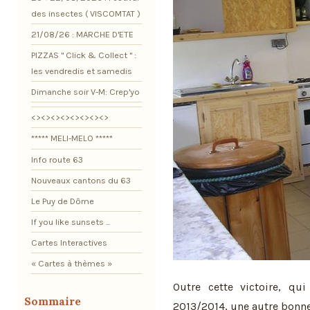
des insectes ( VISCOMTAT )
21/08/26 : MARCHE D'ETE
PIZZAS " Click & Collect " :
les vendredis et samedis
Dimanche soir V-M: Crep'yo
<><><><><><><><>
***** MELI-MELO *****
Info route 63
Nouveaux cantons du 63
Le Puy de Dôme
If you like sunsets ...
Cartes Interactives
« Cartes à thèmes »
Outre cette victoire, q
Sommaire
2013/2014, une autre bonne