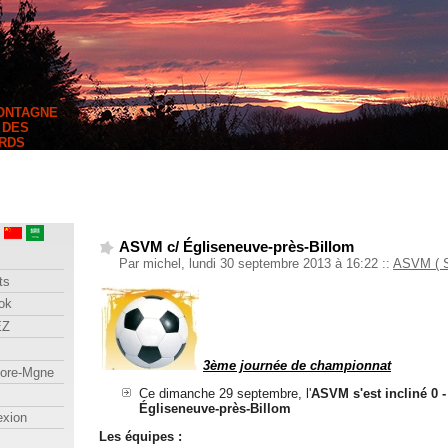
MONTAGNE
 DES
RDS
ASVM c/ Égliseneuve-près-Billom
Par michel, lundi 30 septembre 2013 à 16:22
::
ASVM ( S
ts
ok
EZ
3ème journée de championnat
lore-Mgne
Ce dimanche 29 septembre, l'
ASVM s'est incliné 0 -
Égliseneuve-près-Billom
exion
Les équipes :