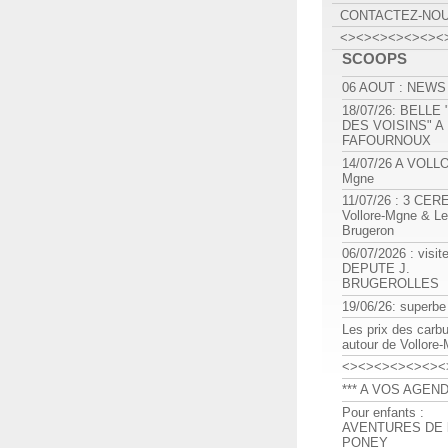
CONTACTEZ-NO
<><><><><><><
SCOOPS
06 AOUT : NEWS
18/07/26: BELLE
DES VOISINS" A
FAFOURNOUX
14/07/26 A VOLL
Mgne
11/07/26 : 3 CE
Vollore-Mgne & Le
Brugeron
06/07/2026 : visit
DEPUTE J.
BRUGEROLLES
19/06/26: superbe
Les prix des carb
autour de Vollore
<><><><><><><
*** A VOS AGEND
Pour enfants :
AVENTURES DE l
PONEY