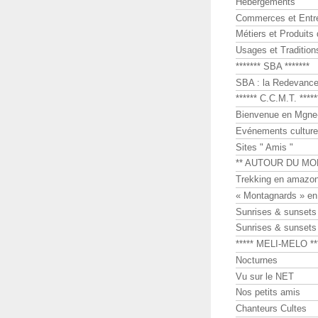
Hébergements
Commerces et Entr
Métiers et Produits 
Usages et Tradition
******* SBA *******
SBA : la Redevance 
****** C.C.M.T. *****
Bienvenue en Mgne-
Evénements culture
Sites " Amis "
** AUTOUR DU MO
Trekking en amazon
« Montagnards » en
Sunrises & sunset
Sunrises & sunset
***** MELI-MELO **
Nocturnes
Vu sur le NET
Nos petits amis
Chanteurs Cultes