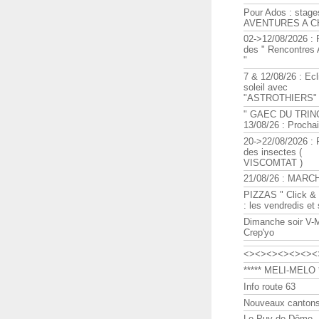
Pour Ados : stage
AVENTURES A C
02->12/08/2026 : 
des " Rencontre
"
7 & 12/08/26 : Ecl
soleil avec
"ASTROTHIERS"
" GAEC DU TRIN
13/08/26 : Procha
20->22/08/2026 : 
des insectes (
VISCOMTAT )
21/08/26 : MARC
PIZZAS " Click & 
: les vendredis et
Dimanche soir V-
Crep'yo
<><><><><><><
***** MELI-MELO *
Info route 63
Nouveaux cantons
Le Puy de Dôme