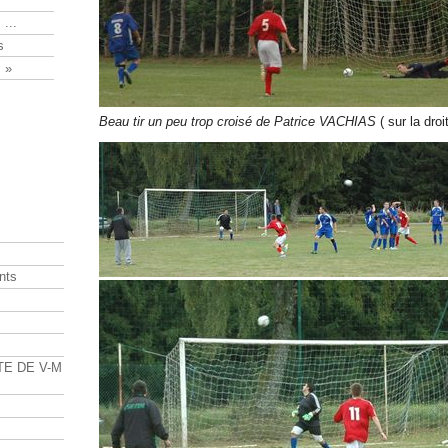
 ...
s
 »
Beau tir un peu trop croisé de Patrice VACHIAS
( sur la dro
nts
s
TE DE V-M