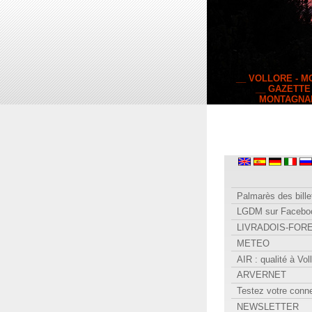
__ VOLLORE - 
__ GAZETTE
MONTAGNA
Palmarès des bille
LGDM sur Facebo
LIVRADOIS-FOR
METEO
AIR : qualité à Vol
ARVERNET
Testez votre conn
NEWSLETTER