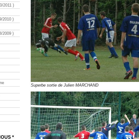
/2011 )
/2010 )
/2009 )
ine
Superbe sortie de Julien MARCHAND
NOUS *