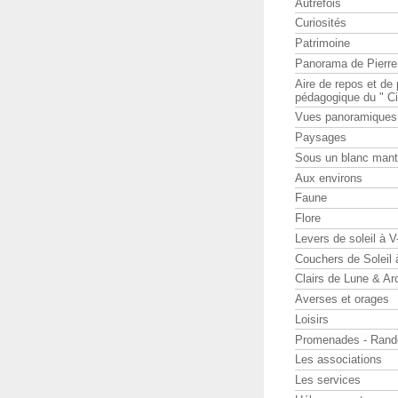
Autrefois
Curiosités
Patrimoine
Panorama de Pierr
Aire de repos et d
pédagogique du " Ci
Vues panoramiques
Paysages
Sous un blanc man
Aux environs
Faune
Flore
Levers de soleil à 
Couchers de Soleil
Clairs de Lune & Arc
Averses et orages
Loisirs
Promenades - Rand
Les associations
Les services