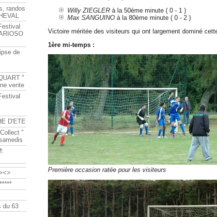
s, randos
Willy ZIEGLER
à la 50ème minute ( 0 - 1 )
HEVAL
Max SANGUINO
à la 80ème minute ( 0 - 2 )
Festival
Victoire méritée des visiteurs qui ont largement dominé cett
s ARIOSO
1ère mi-temps :
ipse de
QUART "
ine vente
Festival
HE D'ETE
Collect "
 samedis
M:
Première occasion ratée pour les visiteurs
><>
****
 du 63