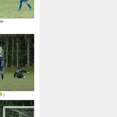
ale
)