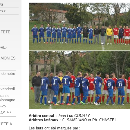
US
><>
 "FETE
ORE-
REMONIES
e de notre
 vendredi
urants
-Montagne
><>
AS ***
Arbitre central :
Jean-Luc COURTY
Arbitres latéraux :
C. SANGUINO
et Ph. CHASTEL
'ETE A
Les buts ont été marqués par :