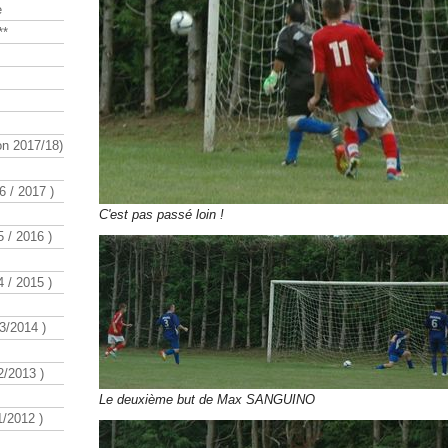
e
**
n 2017/18)
 / 2017 )
C'est pas passé loin !
 / 2016 )
 / 2015 )
3/2014 )
/2013 )
Le deuxième but de Max SANGUINO
/2012 )