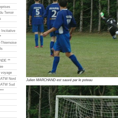
eprises
du Terroir
s
Incitative
*
Thiernoise
ls
NDE **
ie
 voyage
s ATW Nord
Julien MARCHAND est sauvé par le poteau
s ATW Sud
***