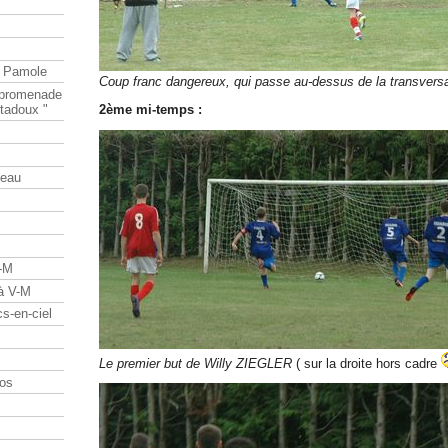
e Pamole
Coup franc dangereux, qui passe au-dessus de la transvers
e promenade
tadoux "
2ème mi-temps :
teau
V-M
 à V-M
s-en-ciel
Le premier but de Willy ZIEGLER
( sur la droite hors cadre
os