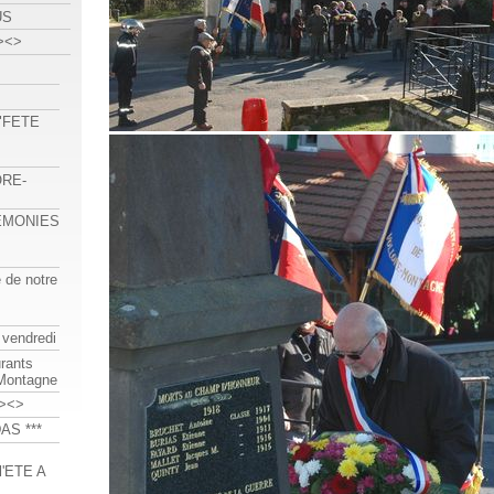
US
><>
 "FETE
ORE-
REMONIES
e de notre
 vendredi
urants
-Montagne
><>
AS ***
'ETE A