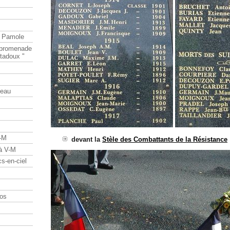
e Pamole
e promenade
tadoux "
teau
V-M
devant la
Stèle des Combattants de la Résistance
 à V-M
s-en-ciel
os