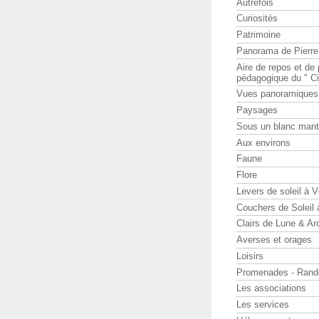
Autrefois
Curiosités
Patrimoine
Panorama de Pierr
Aire de repos et d
pédagogique du " Ci
Vues panoramiques
Paysages
Sous un blanc man
Aux environs
Faune
Flore
Levers de soleil à 
Couchers de Soleil
Clairs de Lune & Arc
Averses et orages
Loisirs
Promenades - Rand
Les associations
Les services