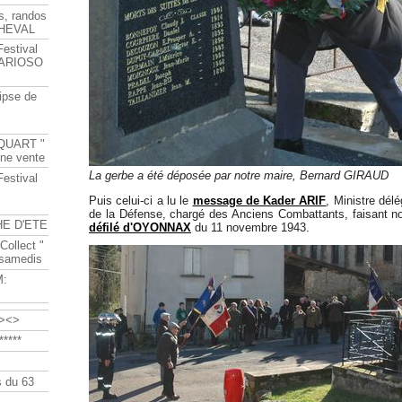
s, randos
HEVAL
Festival
s ARIOSO
ipse de
QUART "
ine vente
La gerbe a été déposée par notre maire, Bernard GIRAUD
Festival
Puis celui-ci a lu le
message de Kader ARIF
, Ministre dél
de la Défense, chargé des Anciens Combattants, faisant 
HE D'ETE
défilé d'OYONNAX
du 11 novembre 1943.
Collect "
 samedis
M:
><>
****
 du 63