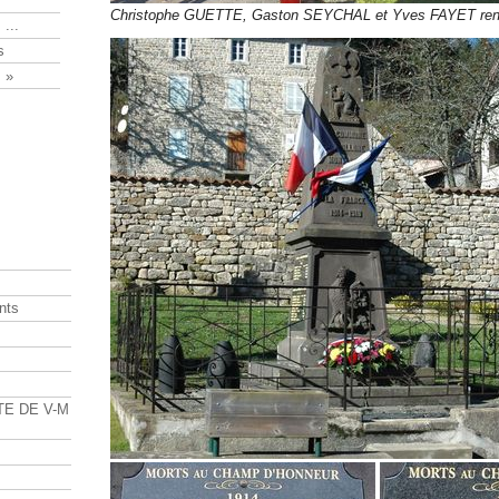
Christophe GUETTE, Gaston SEYCHAL et Yves FAYET rend
 ...
s
 »
nts
s
TE DE V-M