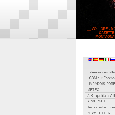
__ VOLLORE - 
__ GAZETTE
MONTAGNA
Palmarès des bille
LGDM sur Facebo
LIVRADOIS-FOR
METEO
AIR : qualité à Vol
ARVERNET
Testez votre conn
NEWSLETTER