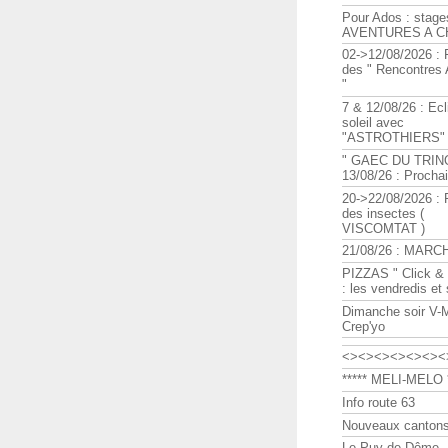
Pour Ados : stage
AVENTURES A C
02->12/08/2026 : 
des " Rencontre
"
7 & 12/08/26 : Ecl
soleil avec
"ASTROTHIERS"
" GAEC DU TRIN
13/08/26 : Procha
20->22/08/2026 : 
des insectes (
VISCOMTAT )
21/08/26 : MARC
PIZZAS " Click & 
: les vendredis et
Dimanche soir V-
Crep'yo
<><><><><><><
***** MELI-MELO *
Info route 63
Nouveaux cantons
Le Puy de Dôme