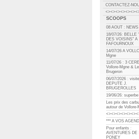
CONTACTEZ-NO
<><><><><><><
SCOOPS
08 AOUT : NEWS
18/07/26: BELLE
DES VOISINS" A
FAFOURNOUX
14/07/26 A VOLL
Mgne
11/07/26 : 3 CE
Vollore-Mgne & Le
Brugeron
06/07/2026 : visit
DEPUTE J.
BRUGEROLLES
19/06/26: superbe
Les prix des carb
autour de Vollore
<><><><><><><
*** A VOS AGEND
Pour enfants :
AVENTURES DE l
PONEY