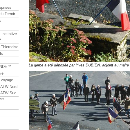
eprises
du Terroir
s
Incitative
*
Thiernoise
ls
La gerbe a été déposée par Yves DUBIEN, adjoint au maire
NDE **
ie
 voyage
s ATW Nord
s ATW Sud
***