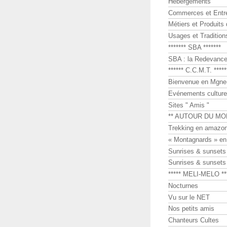
Hébergements
Commerces et Entr
Métiers et Produits 
Usages et Tradition
******* SBA *******
SBA : la Redevance 
****** C.C.M.T. *****
Bienvenue en Mgne-
Evénements culture
Sites " Amis "
** AUTOUR DU MO
Trekking en amazon
« Montagnards » en
Sunrises & sunset
Sunrises & sunset
***** MELI-MELO **
Nocturnes
Vu sur le NET
Nos petits amis
Chanteurs Cultes