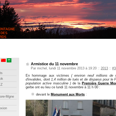
MONTAGNE
 DES
RDS
Armistice du 11 novembre
Par michel, lundi 11 novembre 2013 à 19:20
::
2013
::
#3
ts
En hommage aux victimes
( environ neuf millions de 
ok
d'invalides, dont 1,4 million de tués et de disparus pour le 
population active masculine )
de la
Première Guerre Mo
EZ
gerbe ont eu lieu ce lundi 11 novembre à 11 h 00 :
devant le
Monument aux Morts
:
lore-Mgne
exion