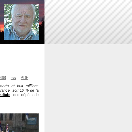
468
::
rss
::
PDF
morts et huit millions
France, soit 10 % de la
ndiale
, des dépôts de