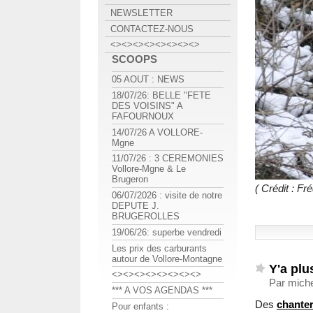
NEWSLETTER
CONTACTEZ-NOUS
<><><><><><><><>
SCOOPS
05 AOUT : NEWS
18/07/26: BELLE "FETE
DES VOISINS" A
FAFOURNOUX
14/07/26 A VOLLORE-
Mgne
11/07/26 : 3 CEREMONIES
Vollore-Mgne & Le
Brugeron
( Crédit : F
06/07/2026 : visite de notre
DEPUTE J.
BRUGEROLLES
19/06/26: superbe vendredi
Les prix des carburants
autour de Vollore-Montagne
Y'a plu
<><><><><><><><>
Par miche
*** A VOS AGENDAS ***
Des
chanter
Pour enfants :