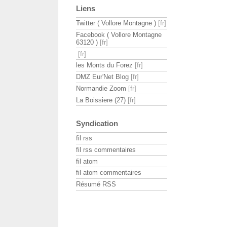
Liens
Twitter ( Vollore Montagne )
Facebook ( Vollore Montagne
63120 )
les Monts du Forez
DMZ Eur'Net Blog
Normandie Zoom
La Boissiere (27)
Syndication
fil rss
fil rss commentaires
fil atom
fil atom commentaires
Résumé RSS