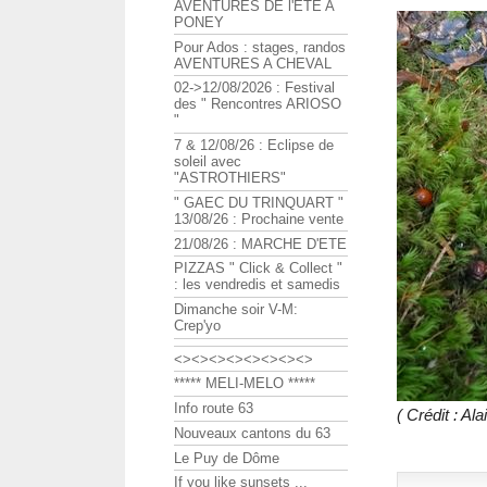
AVENTURES DE l'ETE A
PONEY
Pour Ados : stages, randos
AVENTURES A CHEVAL
02->12/08/2026 : Festival
des " Rencontres ARIOSO
"
7 & 12/08/26 : Eclipse de
soleil avec
"ASTROTHIERS"
" GAEC DU TRINQUART "
13/08/26 : Prochaine vente
21/08/26 : MARCHE D'ETE
PIZZAS " Click & Collect "
: les vendredis et samedis
Dimanche soir V-M:
Crep'yo
<><><><><><><><>
***** MELI-MELO *****
Info route 63
( Crédit : A
Nouveaux cantons du 63
Le Puy de Dôme
If you like sunsets ...