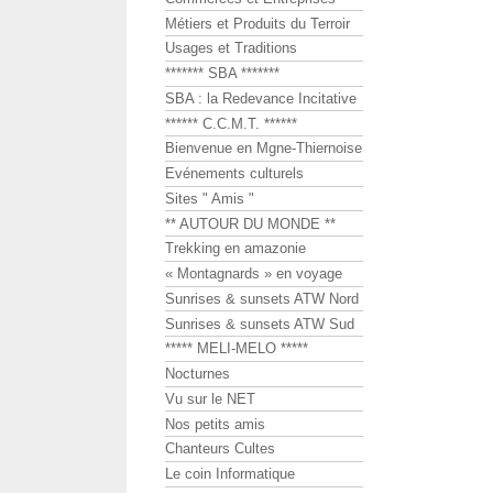
Métiers et Produits du Terroir
Usages et Traditions
******* SBA *******
SBA : la Redevance Incitative
****** C.C.M.T. ******
Bienvenue en Mgne-Thiernoise
Evénements culturels
Sites " Amis "
** AUTOUR DU MONDE **
Trekking en amazonie
« Montagnards » en voyage
Sunrises & sunsets ATW Nord
Sunrises & sunsets ATW Sud
***** MELI-MELO *****
Nocturnes
Vu sur le NET
Nos petits amis
Chanteurs Cultes
Le coin Informatique