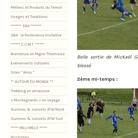
Métiers et Produits du Terroir
Usages et Traditions
******* SBA *******
SBA : la Redevance Incitative
****** C.C.M.T. ******
Bienvenue en Mgne-Thiernoise
Belle sortie de Mickaël
Evénements culturels
blessé
Sites " Amis "
2ème mi-temps :
** AUTOUR DU MONDE **
Trekking en amazonie
« Montagnards » en voyage
Sunrises & sunsets ATW Nord
Sunrises & sunsets ATW Sud
***** MELI-MELO *****
Nocturnes