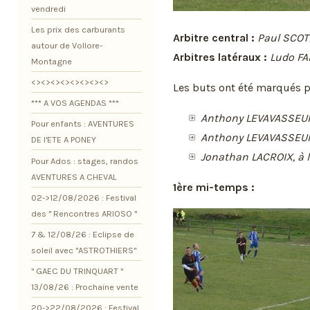
vendredi
Les prix des carburants
Arbitre central :
Paul SCO
autour de Vollore-
Arbitres latéraux :
Ludo FA
Montagne
<><><><><><><><>
Les buts ont été marqués p
*** A VOS AGENDAS ***
Anthony LEVAVASSEUR, 
Pour enfants : AVENTURES
Anthony LEVAVASSEUR,
DE l'ETE A PONEY
Jonathan LACROIX, à l
Pour Ados : stages, randos
AVENTURES A CHEVAL
1ère mi-temps :
02->12/08/2026 : Festival
des " Rencontres ARIOSO "
7 & 12/08/26 : Eclipse de
soleil avec "ASTROTHIERS"
" GAEC DU TRINQUART "
13/08/26 : Prochaine vente
20->22/08/2026 : Festival