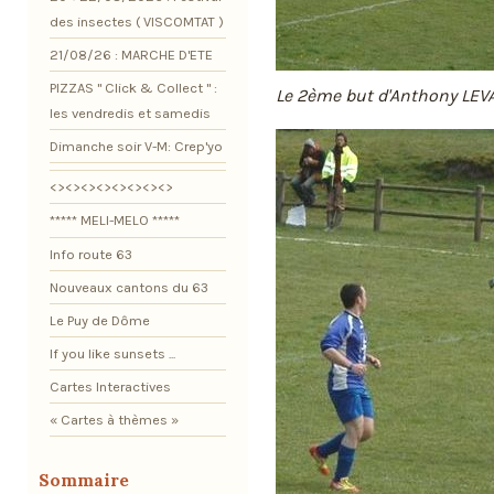
des insectes ( VISCOMTAT )
21/08/26 : MARCHE D'ETE
PIZZAS " Click & Collect " :
Le 2ème but d'Anthony LE
les vendredis et samedis
Dimanche soir V-M: Crep'yo
<><><><><><><><>
***** MELI-MELO *****
Info route 63
Nouveaux cantons du 63
Le Puy de Dôme
If you like sunsets ...
Cartes Interactives
« Cartes à thèmes »
Sommaire