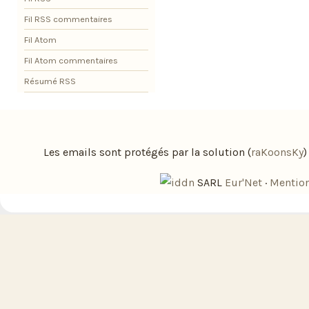
Fil RSS commentaires
Fil Atom
Fil Atom commentaires
Résumé RSS
Les emails sont protégés par la solution (
raKoonsKy
SARL
Eur'Net
·
Mention