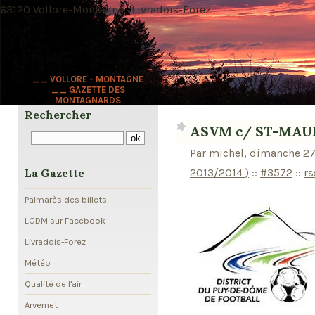
63120 Vollore-Montagne · Livradois-Forez
__ VOLLORE - MONTAGNE
__ GAZETTE DES
MONTAGNARDS
Rechercher
ASVM c/ ST-MAUR
Par michel, dimanche 27 
2013/2014 )
::
#3572
::
rs
La Gazette
Palmarès des billets
LGDM sur Facebook
Livradois-Forez
Météo
Qualité de l'air
Arvernet