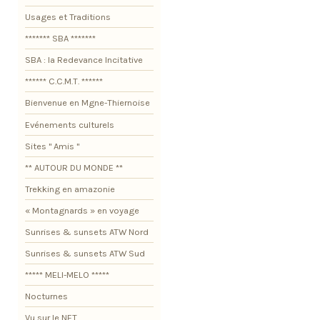
Usages et Traditions
******* SBA *******
SBA : la Redevance Incitative
****** C.C.M.T. ******
Bienvenue en Mgne-Thiernoise
Evénements culturels
Sites " Amis "
** AUTOUR DU MONDE **
Trekking en amazonie
« Montagnards » en voyage
Sunrises & sunsets ATW Nord
Sunrises & sunsets ATW Sud
***** MELI-MELO *****
Nocturnes
Vu sur le NET