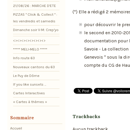
21/08/26 : MARCHE D'ETE
(*) Elle a rédigé 2 mémoires
PIZZAS " Click & Collect " :
les vendredis et samedis
pour découvrir le pre
Dimanche soir V-M: Crep'yo
le second en 2010-2011
documentation pour l
<><><><><><><><>
Savoie - La collection
***** MELI-MELO *****
Genevois " sous la di
Info route 63
compte du CG de Haut
Nouveaux cantons du 63
Le Puy de Dôme
If you like sunsets ...
Cartes Interactives
« Cartes à thèmes »
Trackbacks
Sommaire
Accueil
Aucun trackback.