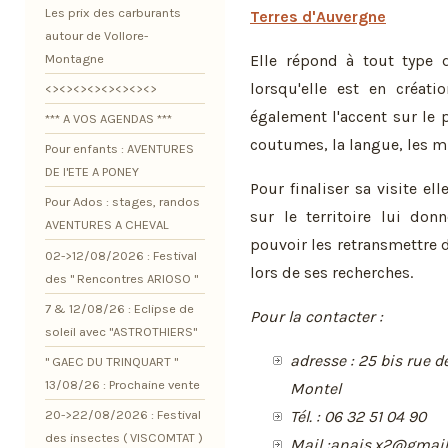
Les prix des carburants
Terres d'Auvergne
autour de Vollore-
Elle répond à tout type d
Montagne
lorsqu'elle est en créati
<><><><><><><><>
également l'accent sur le
*** A VOS AGENDAS ***
coutumes, la langue, les mu
Pour enfants : AVENTURES
DE l'ETE A PONEY
Pour finaliser sa visite e
Pour Ados : stages, randos
sur le territoire lui don
AVENTURES A CHEVAL
pouvoir les retransmettre 
02->12/08/2026 : Festival
lors de ses recherches.
des " Rencontres ARIOSO "
7 & 12/08/26 : Eclipse de
Pour la contacter :
soleil avec "ASTROTHIERS"
adresse : 25 bis rue 
" GAEC DU TRINQUART "
13/08/26 : Prochaine vente
Montel
20->22/08/2026 : Festival
Tél. : 06 32 51 04 90
des insectes ( VISCOMTAT )
Mail :anais.x2@gmai