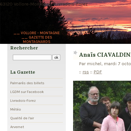
63120 Vollore-Montagne · Livradois-Forez
__ VOLLORE - MONTAGNE
__ GAZETTE DES
MONTAGNARDS
Rechercher
Anaïs CIAVALDIN
Par michel, mardi 7 octo
::
rss
::
PDF
La Gazette
Palmarès des billets
LGDM sur Facebook
Livradois-Forez
Météo
Qualité de l'air
Arvernet