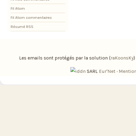
Fil Atom
Fil Atom commentaires
Résumé RSS
Les emails sont protégés par la solution (
raKoonsKy
SARL
Eur'Net
·
Mention