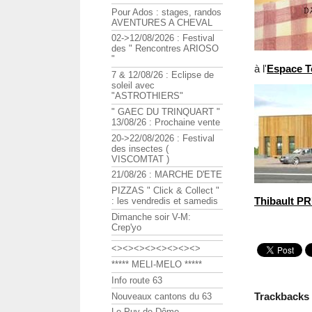
Pour Ados : stages, randos
AVENTURES A CHEVAL
02->12/08/2026 : Festival
des " Rencontres ARIOSO
"
à l'
Espace T
7 & 12/08/26 : Eclipse de
soleil avec
"ASTROTHIERS"
" GAEC DU TRINQUART "
13/08/26 : Prochaine vente
20->22/08/2026 : Festival
des insectes (
VISCOMTAT )
21/08/26 : MARCHE D'ETE
PIZZAS " Click & Collect "
Thibault 
: les vendredis et samedis
Dimanche soir V-M:
Crep'yo
<><><><><><><><>
***** MELI-MELO *****
Info route 63
Trackbacks
Nouveaux cantons du 63
Le Puy de Dôme