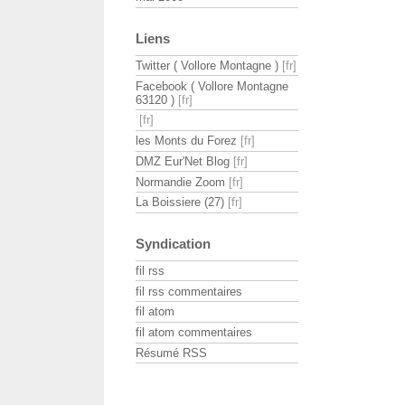
Liens
Twitter ( Vollore Montagne )
Facebook ( Vollore Montagne
63120 )
les Monts du Forez
DMZ Eur'Net Blog
Normandie Zoom
La Boissiere (27)
Syndication
fil rss
fil rss commentaires
fil atom
fil atom commentaires
Résumé RSS