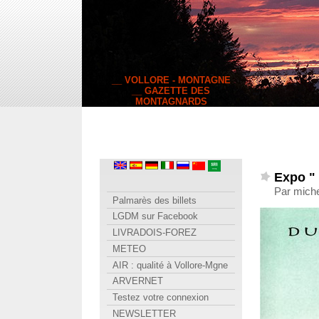
__ VOLLORE - MONTAGNE
__ GAZETTE DES
MONTAGNARDS
Expo "
Par miche
Palmarès des billets
LGDM sur Facebook
LIVRADOIS-FOREZ
METEO
AIR : qualité à Vollore-Mgne
ARVERNET
Testez votre connexion
NEWSLETTER