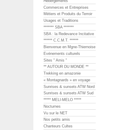
Hébergements
Commerces et Entreprises
Métiers et Produits du Terroir
Usages et Traditions
******* SBA *******
SBA : la Redevance Incitative
****** C.C.M.T. ******
Bienvenue en Mgne-Thiernoise
Evénements culturels
Sites " Amis "
** AUTOUR DU MONDE **
Trekking en amazonie
« Montagnards » en voyage
Sunrises & sunsets ATW Nord
Sunrises & sunsets ATW Sud
***** MELI-MELO *****
Nocturnes
Vu sur le NET
Nos petits amis
Chanteurs Cultes