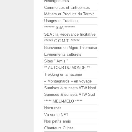
Hébergements
Commerces et Entreprises
Métiers et Produits du Terroir
Usages et Traditions
******* SBA *******
SBA : la Redevance Incitative
****** C.C.M.T. ******
Bienvenue en Mgne-Thiernoise
Evénements culturels
Sites " Amis "
** AUTOUR DU MONDE **
Trekking en amazonie
« Montagnards » en voyage
Sunrises & sunsets ATW Nord
Sunrises & sunsets ATW Sud
***** MELI-MELO *****
Nocturnes
Vu sur le NET
Nos petits amis
Chanteurs Cultes