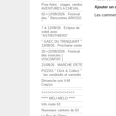
Pour Ados : stages, randos
Ajouter un
AVENTURES A CHEVAL
02->12/08/2026 : Festival
Les commenta
des " Rencontres ARIOSO
"
7 & 12/08/26 : Eclipse de
soleil avec
"ASTROTHIERS"
" GAEC DU TRINQUART "
13/08/26 : Prochaine vente
20->22/08/2026 : Festival
des insectes (
VISCOMTAT )
21/08/26 : MARCHE D'ETE
PIZZAS " Click & Collect "
: les vendredis et samedis
Dimanche soir V-M:
Crep'yo
<><><><><><><><>
***** MELI-MELO *****
Info route 63
Nouveaux cantons du 63
Le Puy de Dôme