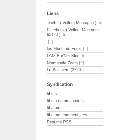
Liens
Twitter ( Vollore Montagne )
Facebook ( Vollore Montagne
63120 )
les Monts du Forez
DMZ Eur'Net Blog
Normandie Zoom
La Boissiere (27)
Syndication
fil rss
fil rss commentaires
fil atom
fil atom commentaires
Résumé RSS