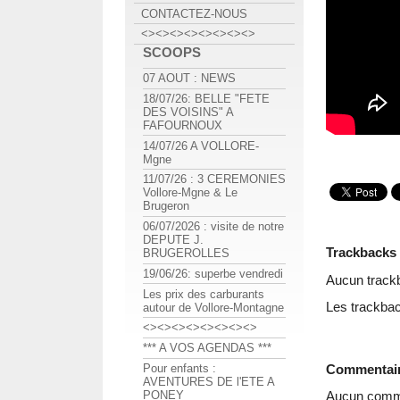
CONTACTEZ-NOUS
<><><><><><><><>
SCOOPS
07 AOUT : NEWS
18/07/26: BELLE "FETE
DES VOISINS" A
FAFOURNOUX
14/07/26 A VOLLORE-
Mgne
11/07/26 : 3 CEREMONIES
Vollore-Mgne & Le
Brugeron
06/07/2026 : visite de notre
DEPUTE J.
Trackbacks
BRUGEROLLES
19/06/26: superbe vendredi
Aucun track
Les prix des carburants
Les trackbac
autour de Vollore-Montagne
<><><><><><><><>
*** A VOS AGENDAS ***
Commentai
Pour enfants :
AVENTURES DE l'ETE A
PONEY
Aucun comme