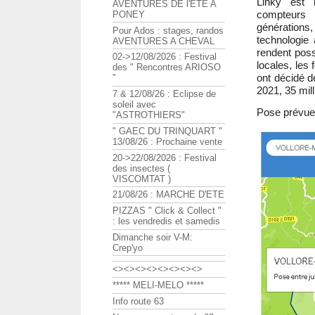
Linky est l
AVENTURES DE l'ETE A
compteurs 
PONEY
générations
Pour Ados : stages, randos
technologie
AVENTURES A CHEVAL
rendent poss
02->12/08/2026 : Festival
locales, les
des " Rencontres ARIOSO
ont décidé d
"
2021, 35 mil
7 & 12/08/26 : Eclipse de
soleil avec
Pose prévue 
"ASTROTHIERS"
" GAEC DU TRINQUART "
13/08/26 : Prochaine vente
20->22/08/2026 : Festival
des insectes (
VISCOMTAT )
21/08/26 : MARCHE D'ETE
PIZZAS " Click & Collect "
: les vendredis et samedis
Dimanche soir V-M:
Crep'yo
<><><><><><><><>
***** MELI-MELO *****
Info route 63