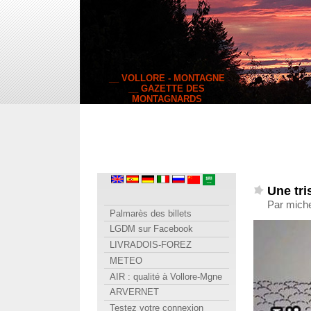
__ VOLLORE - MONTAGNE
__ GAZETTE DES
MONTAGNARDS
Une tri
Par miche
Palmarès des billets
LGDM sur Facebook
LIVRADOIS-FOREZ
METEO
AIR : qualité à Vollore-Mgne
ARVERNET
Testez votre connexion