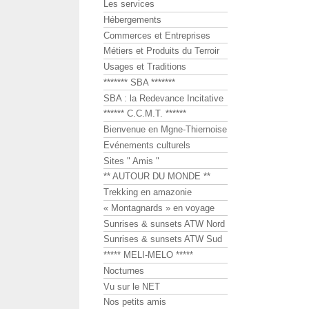
Les services
Hébergements
Commerces et Entreprises
Métiers et Produits du Terroir
Usages et Traditions
******* SBA *******
SBA : la Redevance Incitative
****** C.C.M.T. ******
Bienvenue en Mgne-Thiernoise
Evénements culturels
Sites " Amis "
** AUTOUR DU MONDE **
Trekking en amazonie
« Montagnards » en voyage
Sunrises & sunsets ATW Nord
Sunrises & sunsets ATW Sud
***** MELI-MELO *****
Nocturnes
Vu sur le NET
Nos petits amis