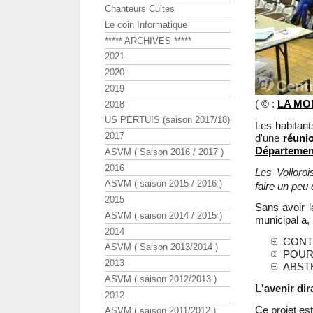
Chanteurs Cultes
Le coin Informatique
***** ARCHIVES *****
2021
2020
2019
( © :
LA MO
2018
US PERTUIS (saison 2017/18)
Les habitan
2017
d'une
réuni
Départemen
ASVM ( Saison 2016 / 2017 )
2016
Les Volloroi
ASVM ( saison 2015 / 2016 )
faire un peu 
2015
Sans avoir l
ASVM ( saison 2014 / 2015 )
municipal a,
2014
CONTRE 
ASVM ( Saison 2013/2014 )
POUR ..
2013
ABSTE
ASVM ( saison 2012/2013 )
L'avenir dira
2012
Ce projet est
ASVM ( saison 2011/2012 )