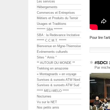
Les services
Hébergements
Commerces et Entreprises
Métiers et Produits du Terroir
Usages et Traditions
******* SBA *******
SBA : la Redevance Incitative
Pour lire l'a
****** C.C.M.T. ******
Bienvenue en Mgne-Thiernoise
Evénements culturels
Sites " Amis "
#SDCI :
** AUTOUR DU MONDE **
Par mich
Trekking en amazonie
« Montagnards » en voyage
Sunrises & sunsets ATW Nord
Sunrises & sunsets ATW Sud
***** MELI-MELO *****
Nocturnes
Vu sur le NET
Nos petits amis