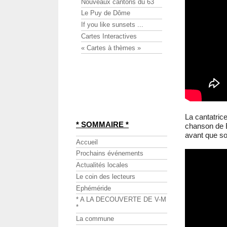
Nouveaux cantons du 63
Le Puy de Dôme
If you like sunsets ...
Cartes Interactives
« Cartes à thèmes »
La cantatric
* SOMMAIRE *
chanson de 
avant que so
Accueil
Prochains événements
Actualités locales
Le coin des lecteurs
Ephéméride
* A LA DECOUVERTE DE V-M
*
La commune