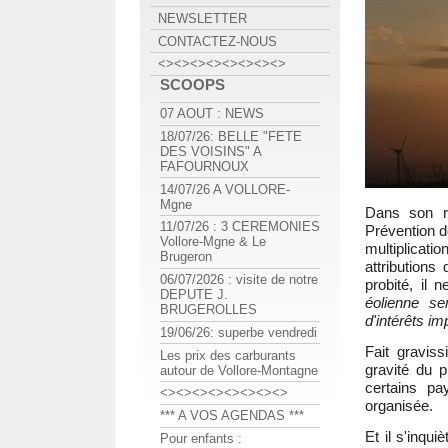
NEWSLETTER
CONTACTEZ-NOUS
<><><><><><><><>
SCOOPS
07 AOUT : NEWS
18/07/26: BELLE "FETE
DES VOISINS" A
FAFOURNOUX
14/07/26 A VOLLORE-
Mgne
Dans son ra
11/07/26 : 3 CEREMONIES
Prévention d
Vollore-Mgne & Le
multiplicati
Brugeron
attributions
06/07/2026 : visite de notre
probité, il 
DEPUTE J.
éolienne s
BRUGEROLLES
d'intérêts im
19/06/26: superbe vendredi
Fait graviss
Les prix des carburants
gravité du 
autour de Vollore-Montagne
certains pa
<><><><><><><><>
organisée.
*** A VOS AGENDAS ***
Et il s'inqui
Pour enfants :