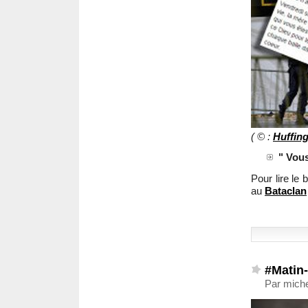
( © :
Huffin
" Vou
Pour lire l
au
Bataclan
#Matin-
Par mich