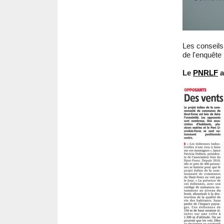
Les conseil
de l'enquête 
Le
PNRLF
a