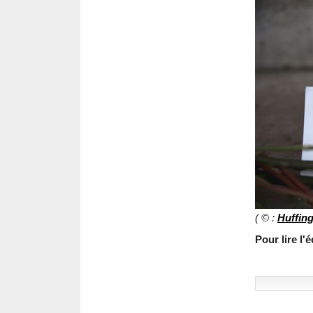
( © :
Huffin
Pour lire l