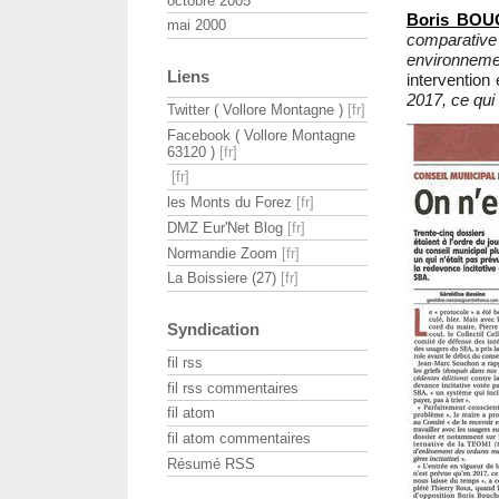
octobre 2005
Boris BOU
mai 2000
comparative 
environnemen
Liens
intervention
2017, ce qui
Twitter ( Vollore Montagne )
Facebook ( Vollore Montagne
63120 )
les Monts du Forez
DMZ Eur'Net Blog
Normandie Zoom
La Boissiere (27)
Syndication
fil rss
fil rss commentaires
fil atom
fil atom commentaires
Résumé RSS