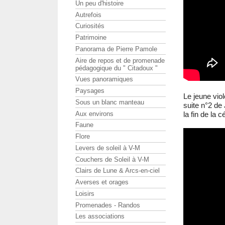
Un peu d'histoire
Autrefois
Curiosités
Patrimoine
Panorama de Pierre Pamole
Aire de repos et de promenade
pédagogique du " Citadoux "
Vues panoramiques
Paysages
Le jeune vio
Sous un blanc manteau
suite n°2 de
Aux environs
la fin de la 
Faune
Flore
Levers de soleil à V-M
Couchers de Soleil à V-M
Clairs de Lune & Arcs-en-ciel
Averses et orages
Loisirs
Promenades - Randos
Les associations