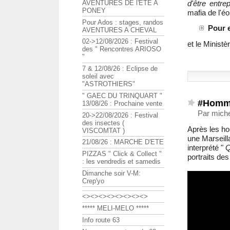
d'être entre
AVENTURES DE l'ETE A
PONEY
mafia de l'é
Pour Ados : stages, randos
Pour e
AVENTURES A CHEVAL
02->12/08/2026 : Festival
et le Ministè
des " Rencontres ARIOSO
"
7 & 12/08/26 : Eclipse de
soleil avec
"ASTROTHIERS"
" GAEC DU TRINQUART "
#Homma
13/08/26 : Prochaine vente
Par mich
20->22/08/2026 : Festival
des insectes (
Après les ho
VISCOMTAT )
une Marseill
21/08/26 : MARCHE D'ETE
interprété "
Q
PIZZAS " Click & Collect "
portraits des
: les vendredis et samedis
Dimanche soir V-M:
Crep'yo
<><><><><><><><>
***** MELI-MELO *****
Info route 63