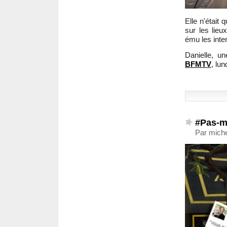
Elle n'était
sur les lie
ému les inte
Danielle, u
BFMTV
, lu
#Pas-m
Par mich