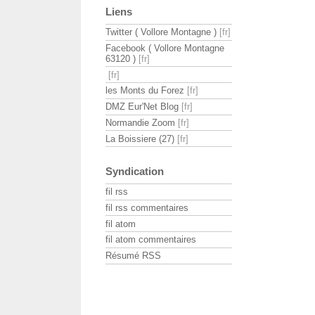
Liens
Twitter ( Vollore Montagne )
Facebook ( Vollore Montagne
63120 )
les Monts du Forez
DMZ Eur'Net Blog
Normandie Zoom
La Boissiere (27)
Syndication
fil rss
fil rss commentaires
fil atom
fil atom commentaires
Résumé RSS