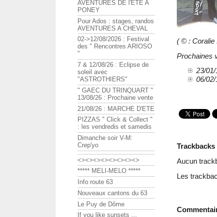
AVENTURES DE l'ETE A
PONEY
Pour Ados : stages, randos
AVENTURES A CHEVAL
02->12/08/2026 : Festival
( © : Coral
des " Rencontres ARIOSO
"
Prochaines vi
7 & 12/08/26 : Eclipse de
23/01/
soleil avec
06/02/
"ASTROTHIERS"
" GAEC DU TRINQUART "
13/08/26 : Prochaine vente
21/08/26 : MARCHE D'ETE
PIZZAS " Click & Collect "
: les vendredis et samedis
Dimanche soir V-M:
Crep'yo
Trackbacks
<><><><><><><><>
Aucun track
***** MELI-MELO *****
Les trackbac
Info route 63
Nouveaux cantons du 63
Le Puy de Dôme
Commentai
If you like sunsets ...