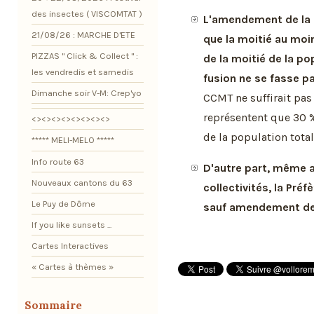
des insectes ( VISCOMTAT )
L'amendement de la CC
21/08/26 : MARCHE D'ETE
que la moitié au mo
PIZZAS " Click & Collect " :
de la moitié de la p
les vendredis et samedis
fusion ne se fasse p
Dimanche soir V-M: Crep'yo
CCMT ne suffirait pas à
représentent que 30 
<><><><><><><><>
de la population total
***** MELI-MELO *****
Info route 63
D'autre part, même a
Nouveaux cantons du 63
collectivités, la Pré
Le Puy de Dôme
sauf amendement de l
If you like sunsets ...
Cartes Interactives
« Cartes à thèmes »
Sommaire