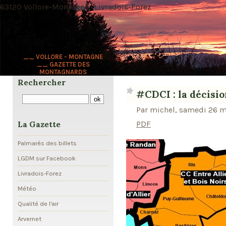
63120 Vollore-Montagne · Livradois-Forez
__ VOLLORE - MONTAGNE
__ GAZETTE DES
MONTAGNARDS
Rechercher
#CDCI : la décision
Par michel, samedi 26 m
PDF
La Gazette
Palmarès des billets
LGDM sur Facebook
Livradois-Forez
Météo
Qualité de l'air
Arvernet