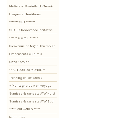
Métiers et Produits du Terroir
Usages et Traditions
******* SBA *******
SBA : la Redevance Incitative
****** C.C.M.T. ******
Bienvenue en Mgne-Thiernoise
Evénements culturels
Sites " Amis "
** AUTOUR DU MONDE **
Trekking en amazonie
« Montagnards » en voyage
Sunrises & sunsets ATW Nord
Sunrises & sunsets ATW Sud
***** MELI-MELO *****
Nocturnes