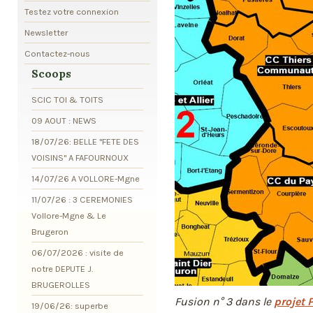
Testez votre connexion
Newsletter
Contactez-nous
Scoops
SCIC TOI & TOITS
09 AOUT : NEWS
18/07/26: BELLE "FETE DES
VOISINS" A FAFOURNOUX
14/07/26 A VOLLORE-Mgne
11/07/26 : 3 CEREMONIES
Vollore-Mgne & Le
Brugeron
06/07/2026 : visite de
notre DEPUTE J.
BRUGEROLLES
Fusion n° 3 dans le
projet 
19/06/26: superbe