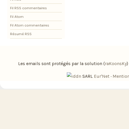
Fil RSS commentaires
Fil Atom
Fil Atom commentaires
Résumé RSS
Les emails sont protégés par la solution (
raKoonsKy
SARL
Eur'Net
·
Mention