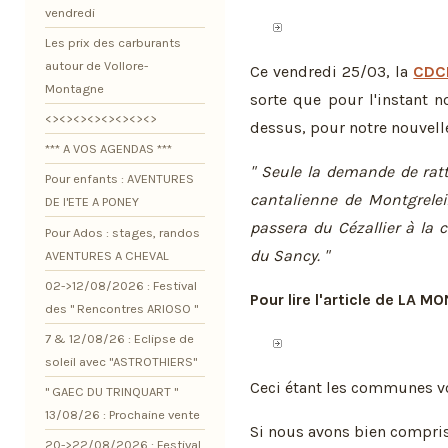
vendredi
Les prix des carburants
autour de Vollore-
Ce vendredi 25/03, la
CDC
Montagne
sorte que pour l'instant 
<><><><><><><><>
dessus, pour notre nouve
*** A VOS AGENDAS ***
" Seule la demande de r
Pour enfants : AVENTURES
cantalienne de Montgrelei
DE l'ETE A PONEY
passera du Cézallier à 
Pour Ados : stages, randos
du Sancy. "
AVENTURES A CHEVAL
02->12/08/2026 : Festival
Pour lire l'article de LA M
des " Rencontres ARIOSO "
7 & 12/08/26 : Eclipse de
soleil avec "ASTROTHIERS"
Ceci étant les communes vo
" GAEC DU TRINQUART "
13/08/26 : Prochaine vente
Si nous avons bien compris
20->22/08/2026 : Festival