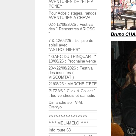
AVENTURES DE l'ETE A
PONEY
Pour Ados : stages, randos
AVENTURES A CHEVAL
02->12/08/2026 : Festival
des " Rencontres ARIOSO
"
Bruno CH
7 & 12/08/26 : Eclipse de
soleil avec
"ASTROTHIERS"
" GAEC DU TRINQUART "
13/08/26 : Prochaine vente
20->22/08/2026 : Festival
des insectes (
VISCOMTAT )
21/08/26 : MARCHE D'ETE
PIZZAS " Click & Collect "
: les vendredis et samedis
Dimanche soir V-M:
Crep'yo
<><><><><><><><>
***** MELI-MELO *****
Info route 63