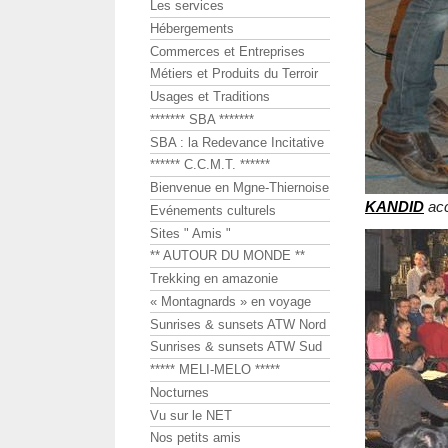
Les services
Hébergements
Commerces et Entreprises
Métiers et Produits du Terroir
Usages et Traditions
******* SBA *******
SBA : la Redevance Incitative
****** C.C.M.T. ******
Bienvenue en Mgne-Thiernoise
KANDID
acc
Evénements culturels
Sites " Amis "
** AUTOUR DU MONDE **
Trekking en amazonie
« Montagnards » en voyage
Sunrises & sunsets ATW Nord
Sunrises & sunsets ATW Sud
***** MELI-MELO *****
Nocturnes
Vu sur le NET
Nos petits amis