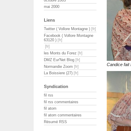
octobre 2005
mai 2000
Liens
Twitter ( Vollore Montagne )
Facebook ( Vollore Montagne
63120 )
les Monts du Forez
DMZ Eur'Net Blog
Candice fait
Normandie Zoom
La Boissiere (27)
Syndication
fil rss
fil rss commentaires
fil atom
fil atom commentaires
Résumé RSS