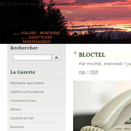
63120 Vollore-Montagne · Livradois-Forez
__ VOLLORE - MONTAGNE
__ GAZETTE DES
MONTAGNARDS
Rechercher
BLOCTEL
Par michel, mercredi 1 j
rss
::
PDF
La Gazette
Palmarès des billets
LGDM sur Facebook
Livradois-Forez
Météo
Qualité de l'air
Arvernet