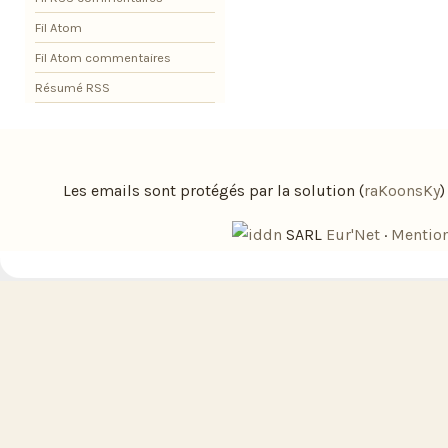
Fil Atom
Fil Atom commentaires
Résumé RSS
Les emails sont protégés par la solution (
raKoonsKy
SARL
Eur'Net
·
Mention