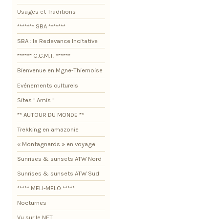
Usages et Traditions
******* SBA *******
SBA : la Redevance Incitative
****** C.C.M.T. ******
Bienvenue en Mgne-Thiernoise
Evénements culturels
Sites " Amis "
** AUTOUR DU MONDE **
Trekking en amazonie
« Montagnards » en voyage
Sunrises & sunsets ATW Nord
Sunrises & sunsets ATW Sud
***** MELI-MELO *****
Nocturnes
Vu sur le NET