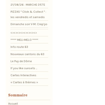
21/08/26 : MARCHE D'ETE
PIZZAS " Click & Collect " :
les vendredis et samedis
Dimanche soir V-M: Crep'yo
<><><><><><><><>
***** MELI-MELO *****
Info route 63
Nouveaux cantons du 63
Le Puy de Dôme
If you like sunsets ...
Cartes Interactives
« Cartes à thèmes »
Sommaire
Accueil