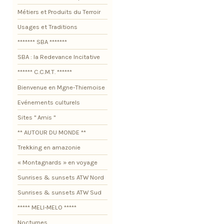
Métiers et Produits du Terroir
Usages et Traditions
******* SBA *******
SBA : la Redevance Incitative
****** C.C.M.T. ******
Bienvenue en Mgne-Thiernoise
Evénements culturels
Sites " Amis "
** AUTOUR DU MONDE **
Trekking en amazonie
« Montagnards » en voyage
Sunrises & sunsets ATW Nord
Sunrises & sunsets ATW Sud
***** MELI-MELO *****
Nocturnes