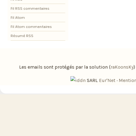
Fil RSS commentaires
Fil Atom
Fil Atom commentaires
Résumé RSS
Les emails sont protégés par la solution (
raKoonsKy
SARL
Eur'Net
·
Mention