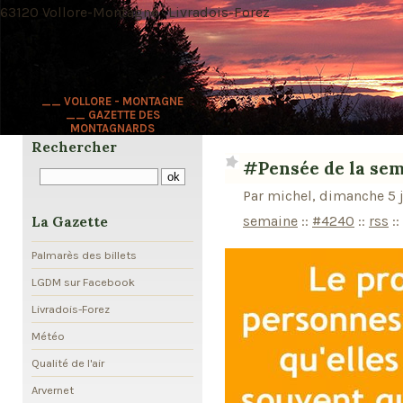
63120 Vollore-Montagne · Livradois-Forez
__ VOLLORE - MONTAGNE
__ GAZETTE DES
MONTAGNARDS
Rechercher
#Pensée de la se
Par michel, dimanche 5 j
semaine
::
#4240
::
rss
::
La Gazette
Palmarès des billets
LGDM sur Facebook
Livradois-Forez
Météo
Qualité de l'air
Arvernet