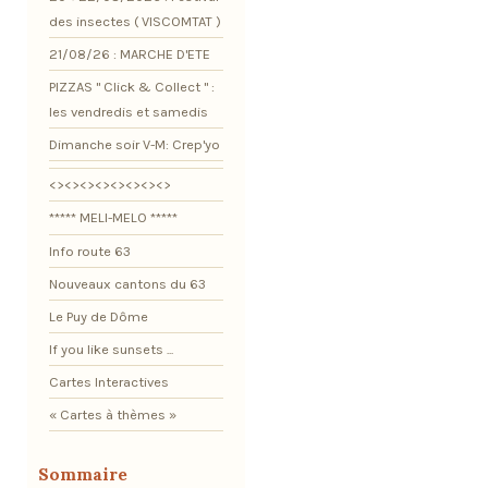
des insectes ( VISCOMTAT )
21/08/26 : MARCHE D'ETE
PIZZAS " Click & Collect " :
les vendredis et samedis
Dimanche soir V-M: Crep'yo
<><><><><><><><>
***** MELI-MELO *****
Info route 63
Nouveaux cantons du 63
Le Puy de Dôme
If you like sunsets ...
Cartes Interactives
« Cartes à thèmes »
Sommaire