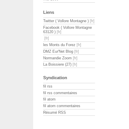
Liens
Twitter ( Vollore Montagne )
Facebook ( Vollore Montagne
63120 )
les Monts du Forez
DMZ Eur'Net Blog
Normandie Zoom
La Boissiere (27)
Syndication
fil rss
fil rss commentaires
fil atom
fil atom commentaires
Résumé RSS