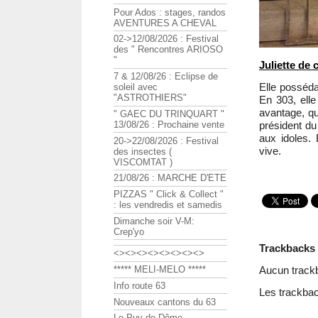
Pour Ados : stages, randos
AVENTURES A CHEVAL
02->12/08/2026 : Festival
des " Rencontres ARIOSO
"
Juliette de 
7 & 12/08/26 : Eclipse de
Elle posséda
soleil avec
"ASTROTHIERS"
En 303, elle 
avantage, qu
" GAEC DU TRINQUART "
président du t
13/08/26 : Prochaine vente
aux idoles.
20->22/08/2026 : Festival
vive.
des insectes (
VISCOMTAT )
21/08/26 : MARCHE D'ETE
PIZZAS " Click & Collect "
: les vendredis et samedis
Dimanche soir V-M:
Crep'yo
Trackbacks
<><><><><><><><>
Aucun track
***** MELI-MELO *****
Info route 63
Les trackbac
Nouveaux cantons du 63
Le Puy de Dôme