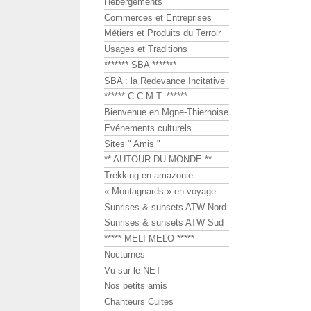
Hébergements
Commerces et Entreprises
Métiers et Produits du Terroir
Usages et Traditions
******* SBA *******
SBA : la Redevance Incitative
****** C.C.M.T. ******
Bienvenue en Mgne-Thiernoise
Evénements culturels
Sites " Amis "
** AUTOUR DU MONDE **
Trekking en amazonie
« Montagnards » en voyage
Sunrises & sunsets ATW Nord
Sunrises & sunsets ATW Sud
***** MELI-MELO *****
Nocturnes
Vu sur le NET
Nos petits amis
Chanteurs Cultes