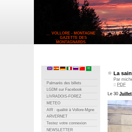
__ VOLLORE - MONTAGNE
__ GAZETTE DES
MONTAGNARDS
La sain
Par miche
Palmarès des billets
::
PDF
LGDM sur Facebook
Le 30
Juillet
LIVRADOIS-FOREZ
METEO
AIR : qualité à Vollore-Mgne
ARVERNET
Testez votre connexion
NEWSLETTER