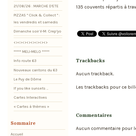
21/08/26 : MARCHE D'ETE
135 couvents répartis à tra
PIZZAS " Click & Collect " :
les vendredis et samedis
Dimanche soir V-M: Crep'yo
<><><><><><><><>
***** MELI-MELO *****
Trackbacks
Info route 63
Nouveaux cantons du 63
Aucun trackback.
Le Puy de Dôme
Les trackbacks pour ce bill
If you like sunsets ...
Cartes Interactives
« Cartes à thèmes »
Commentaires
Sommaire
Aucun commentaire pour l
Accueil