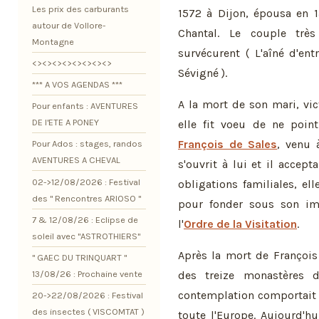
Les prix des carburants
1572 à Dijon, épousa en 
autour de Vollore-
Chantal. Le couple trè
Montagne
survécurent ( L'aîné d'en
<><><><><><><><>
Sévigné ).
*** A VOS AGENDAS ***
A la mort de son mari, vi
Pour enfants : AVENTURES
DE l'ETE A PONEY
elle fit voeu de ne point
François de Sales
, venu 
Pour Ados : stages, randos
AVENTURES A CHEVAL
s'ouvrit à lui et il accept
02->12/08/2026 : Festival
obligations familiales, el
des " Rencontres ARIOSO "
pour fonder sous son im
7 & 12/08/26 : Eclipse de
l'
Ordre de la Visitation
.
soleil avec "ASTROTHIERS"
Après la mort de François
" GAEC DU TRINQUART "
13/08/26 : Prochaine vente
des treize monastères d
contemplation comportait 
20->22/08/2026 : Festival
des insectes ( VISCOMTAT )
toute l'Europe. Aujourd'h