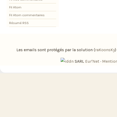
Fil Atom
Fil Atom commentaires
Résumé RSS
Les emails sont protégés par la solution (
raKoonsKy
SARL
Eur'Net
·
Mention