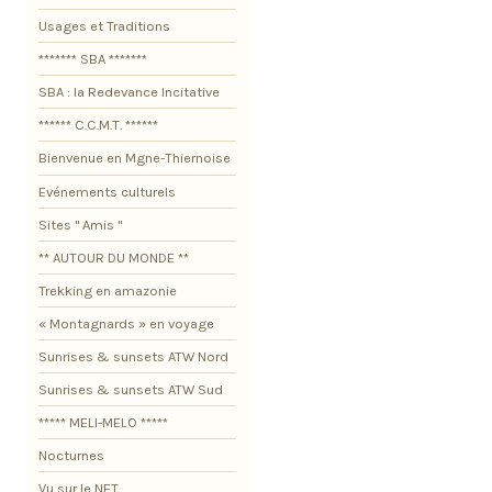
Usages et Traditions
******* SBA *******
SBA : la Redevance Incitative
****** C.C.M.T. ******
Bienvenue en Mgne-Thiernoise
Evénements culturels
Sites " Amis "
** AUTOUR DU MONDE **
Trekking en amazonie
« Montagnards » en voyage
Sunrises & sunsets ATW Nord
Sunrises & sunsets ATW Sud
***** MELI-MELO *****
Nocturnes
Vu sur le NET