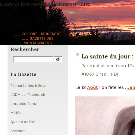
63120 Vollore-Montagne · Livradois-Forez
__ VOLLORE - MONTAGNE
__ GAZETTE DES
MONTAGNARDS
Rechercher
La sainte du jour 
Par michel, vendredi 12
#1057
::
rss
::
PDF
La Gazette
Palmarès des billets
Le 12
Août
l'on fête les :
Je
LGDM sur Facebook
Livradois-Forez
Météo
Qualité de l'air
Arvernet