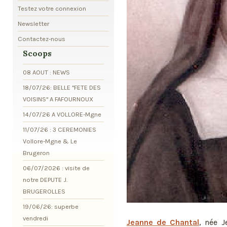
Testez votre connexion
Newsletter
Contactez-nous
Scoops
08 AOUT : NEWS
18/07/26: BELLE "FETE DES
VOISINS" A FAFOURNOUX
14/07/26 A VOLLORE-Mgne
11/07/26 : 3 CEREMONIES
Vollore-Mgne & Le
Brugeron
06/07/2026 : visite de
notre DEPUTE J.
BRUGEROLLES
19/06/26: superbe
vendredi
Jeanne de Chantal
, née J