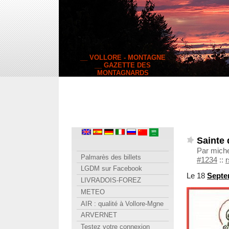
__ VOLLORE - MONTAGNE
__ GAZETTE DES
MONTAGNARDS
Sainte 
Par mich
Palmarès des billets
#1234
::
r
LGDM sur Facebook
Le 18
Septe
LIVRADOIS-FOREZ
METEO
AIR : qualité à Vollore-Mgne
ARVERNET
Testez votre connexion