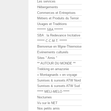
Les services
Hébergements
Commerces et Entreprises
Métiers et Produits du Terroir
Usages et Traditions
******* SBA *******
SBA : la Redevance Incitative
****** C.C.M.T. ******
Bienvenue en Mgne-Thiernoise
Evénements culturels
Sites " Amis "
** AUTOUR DU MONDE **
Trekking en amazonie
« Montagnards » en voyage
Sunrises & sunsets ATW Nord
Sunrises & sunsets ATW Sud
***** MELI-MELO *****
Nocturnes
Vu sur le NET
Nos petits amis