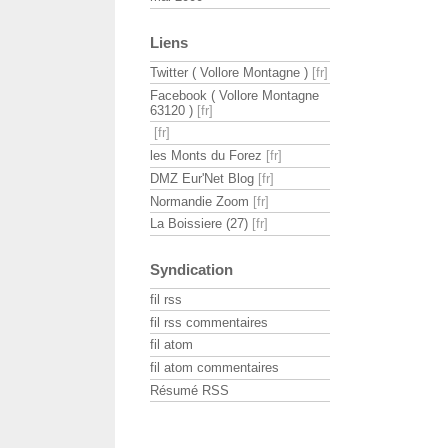
Liens
Twitter ( Vollore Montagne )
Facebook ( Vollore Montagne
63120 )
les Monts du Forez
DMZ Eur'Net Blog
Normandie Zoom
La Boissiere (27)
Syndication
fil rss
fil rss commentaires
fil atom
fil atom commentaires
Résumé RSS