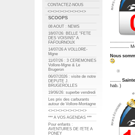
CONTACTEZ-NOUS
<><><><><><><><>
SCOOPS
08 AOUT : NEWS
18/07/26: BELLE "FETE
DES VOISINS" A
...................
FAFOURNOUX
..............
14/07/26 A VOLLORE-
Mgne
Nous somme
11/07/26 : 3 CEREMONIES
Vollore-Mgne & Le
Brugeron
06/07/2026 : visite de notre
.........
Saint
DEPUTE J.
hab. )
BRUGEROLLES
19/06/26: superbe vendredi
Les prix des carburants
autour de Vollore-Montagne
<><><><><><><><>
*** A VOS AGENDAS ***
Pour enfants :
AVENTURES DE l'ETE A
PONEY