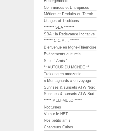
Hébergements
Commerces et Entreprises
Métiers et Produits du Terroir
Usages et Traditions
******* SBA *******
SBA : la Redevance Incitative
****** C.C.M.T. ******
Bienvenue en Mgne-Thiernoise
Evénements culturels
Sites " Amis "
** AUTOUR DU MONDE **
Trekking en amazonie
« Montagnards » en voyage
Sunrises & sunsets ATW Nord
Sunrises & sunsets ATW Sud
***** MELI-MELO *****
Nocturnes
Vu sur le NET
Nos petits amis
Chanteurs Cultes