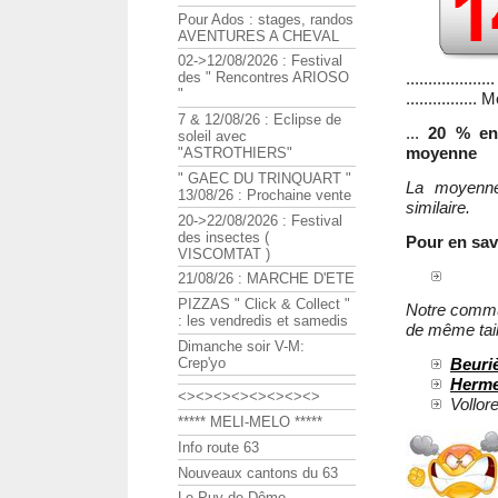
Pour Ados : stages, randos
AVENTURES A CHEVAL
02->12/08/2026 : Festival
...................
des " Rencontres ARIOSO
"
...............
7 & 12/08/26 : Eclipse de
...
20 % en
soleil avec
moyenne
"ASTROTHIERS"
" GAEC DU TRINQUART "
La moyenne
13/08/26 : Prochaine vente
similaire.
20->22/08/2026 : Festival
des insectes (
Pour en sav
VISCOMTAT )
21/08/26 : MARCHE D'ETE
PIZZAS " Click & Collect "
Notre commun
: les vendredis et samedis
de même tail
Dimanche soir V-M:
Crep'yo
Beuri
Herme
<><><><><><><><>
Vollor
***** MELI-MELO *****
Info route 63
Nouveaux cantons du 63
Le Puy de Dôme