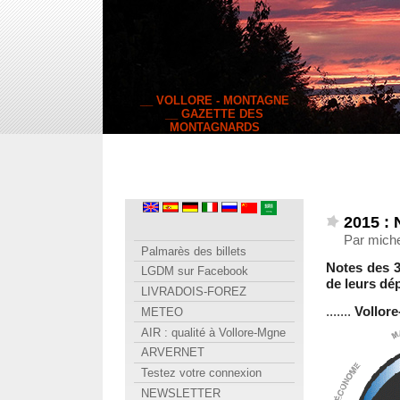
__ VOLLORE - MONTAGNE
__ GAZETTE DES
MONTAGNARDS
2015 : 
Par miche
Palmarès des billets
Notes des 3
LGDM sur Facebook
de leurs dé
LIVRADOIS-FOREZ
.......
Vollor
METEO
AIR : qualité à Vollore-Mgne
ARVERNET
Testez votre connexion
NEWSLETTER