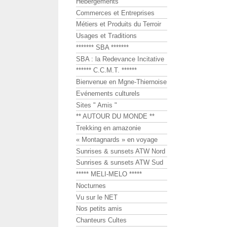
Hébergements
Commerces et Entreprises
Métiers et Produits du Terroir
Usages et Traditions
******* SBA *******
SBA : la Redevance Incitative
****** C.C.M.T. ******
Bienvenue en Mgne-Thiernoise
Evénements culturels
Sites " Amis "
** AUTOUR DU MONDE **
Trekking en amazonie
« Montagnards » en voyage
Sunrises & sunsets ATW Nord
Sunrises & sunsets ATW Sud
***** MELI-MELO *****
Nocturnes
Vu sur le NET
Nos petits amis
Chanteurs Cultes