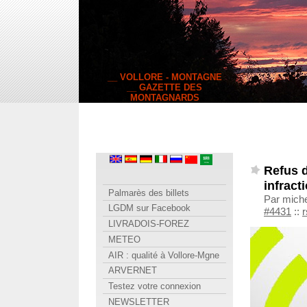
__ VOLLORE - MONTAGNE
__ GAZETTE DES
MONTAGNARDS
Refus 
infract
Palmarès des billets
Par miche
LGDM sur Facebook
#4431
::
r
LIVRADOIS-FOREZ
METEO
AIR : qualité à Vollore-Mgne
ARVERNET
Testez votre connexion
NEWSLETTER