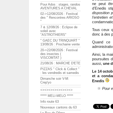
ne peut êtr
Pour Ados : stages, randos
d'Enedis st
AVENTURES A CHEVAL
disposition 
02->12/08/2026 : Festival
l'entretien 
des " Rencontres ARIOSO
"
condamnatio
7 & 12/08/26 : Eclipse de
Tous ceux q
soleil avec
donc à des po
"ASTROTHIERS"
" GAEC DU TRINQUART "
Quand ce n
13/08/26 : Prochaine vente
administrativ
20->22/08/2026 : Festival
des insectes (
Ainsi, la ma
VISCOMTAT )
poursuites d
aussi,
une dé
21/08/26 : MARCHE D'ETE
PIZZAS " Click & Collect "
Le 14 octobr
: les vendredis et samedis
et a conda
Dimanche soir V-M:
Enedis
Crep'yo
Pour e
<><><><><><><><>
***** MELI-MELO *****
Info route 63
Nouveaux cantons du 63
Le Puy de Dôme