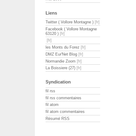
Liens
Twitter ( Vollore Montagne )
Facebook ( Vollore Montagne
63120 )
les Monts du Forez
DMZ Eur'Net Blog
Normandie Zoom
La Boissiere (27)
Syndication
fil rss
fil rss commentaires
fil atom
fil atom commentaires
Résumé RSS