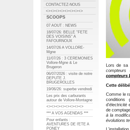
CONTACTEZ-NOUS
<><><><><><><><>
SCOOPS
07 AOUT : NEWS
18/07/26: BELLE "FETE
DES VOISINS" A
FAFOURNOUX
14/07/26 A VOLLORE-
Mgne
11/07/26 : 3 CEREMONIES
Vollore-Mgne & Le
Lors de sa 
Brugeron
compteurs 
06/07/2026 : visite de notre
compteurs 
DEPUTE J.
BRUGEROLLES
Cette délibé
19/06/26: superbe vendredi
Comme le ra
Les prix des carburants
conditions 
autour de Vollore-Montagne
d'électricité
<><><><><><><><>
de comptage
*** A VOS AGENDAS ***
à la modifi
Pour enfants :
évolutions t
AVENTURES DE l'ETE A
PONEY
L'installati