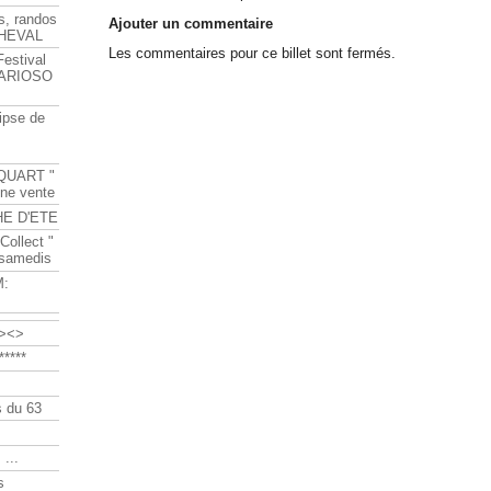
s, randos
Ajouter un commentaire
HEVAL
Les commentaires pour ce billet sont fermés.
Festival
s ARIOSO
ipse de
QUART "
ine vente
HE D'ETE
Collect "
 samedis
M:
><>
****
 du 63
 ...
s