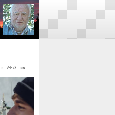
ue
::
#4473
::
rss
::