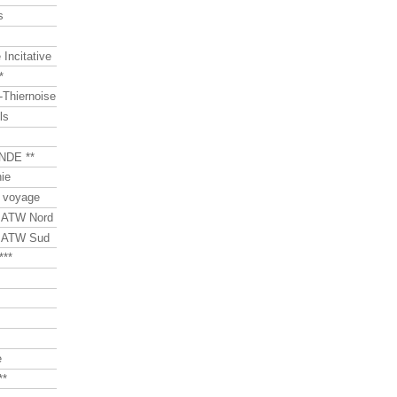
s
Incitative
*
Thiernoise
ls
NDE **
ie
 voyage
s ATW Nord
s ATW Sud
***
e
**