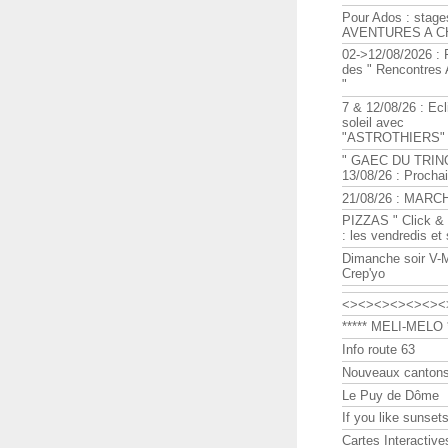
Pour Ados : stage
AVENTURES A C
02->12/08/2026 : 
des " Rencontre
"
7 & 12/08/26 : Ecl
soleil avec
"ASTROTHIERS"
" GAEC DU TRIN
13/08/26 : Procha
21/08/26 : MARC
PIZZAS " Click & 
: les vendredis et
Dimanche soir V-
Crep'yo
<><><><><><><
***** MELI-MELO *
Info route 63
Nouveaux cantons
Le Puy de Dôme
If you like sunsets
Cartes Interactive