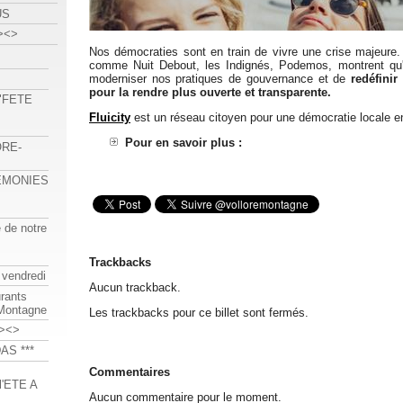
US
><>
Nos démocraties sont en train de vivre une crise majeur
comme Nuit Debout, les Indignés, Podemos, montrent qu'
moderniser nos pratiques de gouvernance et de
redéfinir
pour la rendre plus ouverte et transparente.
 "FETE
Fluicity
est un réseau citoyen pour une démocratie locale e
Pour en savoir plus :
ORE-
REMONIES
e de notre
Trackbacks
 vendredi
Aucun trackback.
urants
-Montagne
Les trackbacks pour ce billet sont fermés.
><>
AS ***
Commentaires
'ETE A
Aucun commentaire pour le moment.