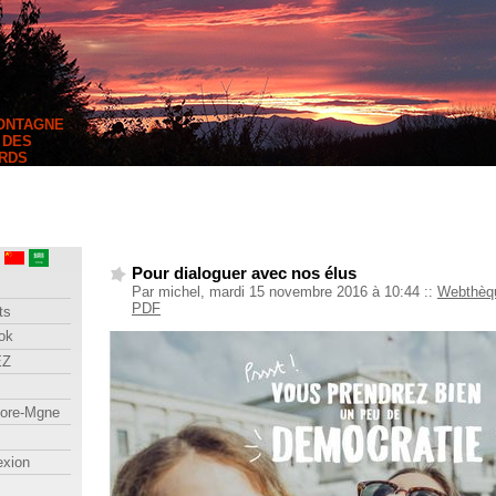
MONTAGNE
 DES
RDS
Pour dialoguer avec nos élus
Par michel, mardi 15 novembre 2016 à 10:44
::
Webthèq
PDF
ts
ok
EZ
lore-Mgne
exion