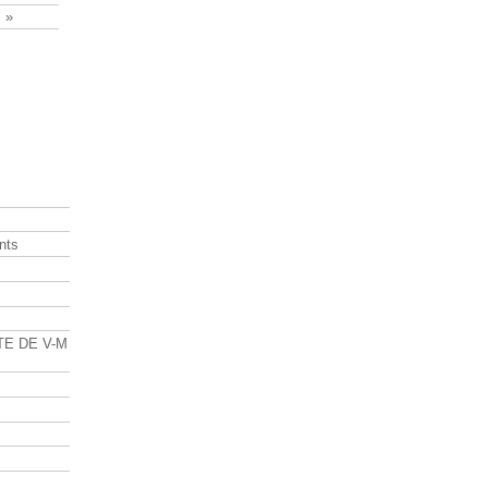
 »
nts
s
TE DE V-M