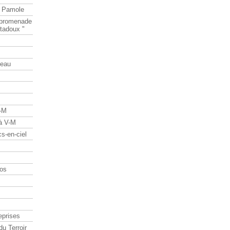
e Pamole
e promenade
tadoux "
teau
V-M
 à V-M
s-en-ciel
os
eprises
du Terroir