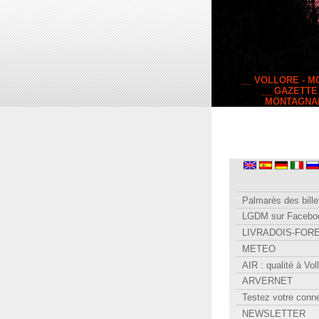
__ VOLLORE - 
__ GAZETTE
MONTAGNA
Palmarès des bille
LGDM sur Facebo
LIVRADOIS-FOR
METEO
AIR : qualité à Vol
ARVERNET
Testez votre conn
NEWSLETTER