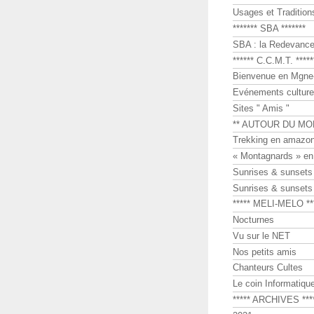
Usages et Tradition
******* SBA *******
SBA : la Redevance 
****** C.C.M.T. *****
Bienvenue en Mgne-
Evénements culture
Sites " Amis "
** AUTOUR DU MO
Trekking en amazon
« Montagnards » en
Sunrises & sunset
Sunrises & sunset
***** MELI-MELO **
Nocturnes
Vu sur le NET
Nos petits amis
Chanteurs Cultes
Le coin Informatiqu
***** ARCHIVES ***