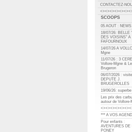
CONTACTEZ-NO
<><><><><><><
SCOOPS
05 AOUT : NEWS
18/07/26: BELLE
DES VOISINS" A
FAFOURNOUX
14/07/26 A VOLL
Mgne
11/07/26 : 3 CE
Vollore-Mgne & Le
Brugeron
06/07/2026 : visit
DEPUTE J.
BRUGEROLLES
19/06/26: superbe
Les prix des carb
autour de Vollore
<><><><><><><
*** A VOS AGEND
Pour enfants :
AVENTURES DE l
PONEY