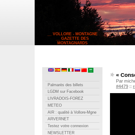
__ VOLLORE - MONTAGNE
__ GAZETTE DES
MONTAGNARDS
« Conse
Par miche
Palmarès des billets
#4479
::
r
LGDM sur Facebook
LIVRADOIS-FOREZ
METEO
AIR : qualité à Vollore-Mgne
ARVERNET
Testez votre connexion
NEWSLETTER