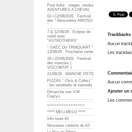
Pour Ados : stages, randos
AVENTURES A CHEVAL
02->12/08/2026 : Festival
des " Rencontres ARIOSO
"
7 & 12/08/26 : Eclipse de
Trackbacks
soleil avec
"ASTROTHIERS"
Aucun track
" GAEC DU TRINQUART "
13/08/26 : Prochaine vente
Les trackbac
20->22/08/2026 : Festival
des insectes (
VISCOMTAT )
Commentai
21/08/26 : MARCHE D'ETE
PIZZAS " Click & Collect "
Aucun comme
: les vendredis et samedis
Ajouter un
Dimanche soir V-M:
Crep'yo
Les commenta
<><><><><><><><>
***** MELI-MELO *****
Info route 63
Nouveaux cantons du 63
Le Puy de Dôme