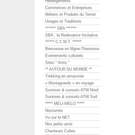
Hébergements
Commerces et Entreprises
Métiers et Produits du Terroir
Usages et Traditions
******* SBA *******
SBA : la Redevance Incitative
****** C.C.M.T. ******
Bienvenue en Mgne-Thiernoise
Evénements culturels
Sites " Amis "
** AUTOUR DU MONDE **
Trekking en amazonie
« Montagnards » en voyage
Sunrises & sunsets ATW Nord
Sunrises & sunsets ATW Sud
***** MELI-MELO *****
Nocturnes
Vu sur le NET
Nos petits amis
Chanteurs Cultes