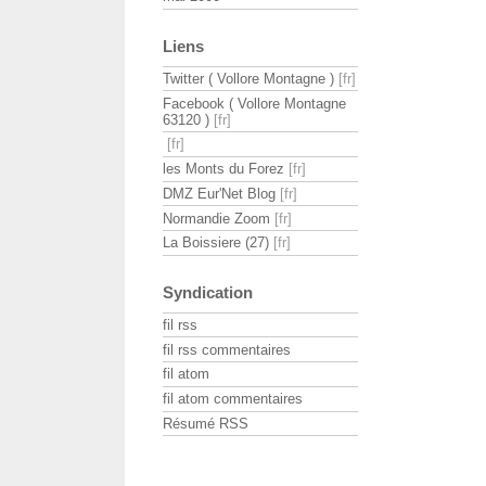
Liens
Twitter ( Vollore Montagne )
Facebook ( Vollore Montagne
63120 )
les Monts du Forez
DMZ Eur'Net Blog
Normandie Zoom
La Boissiere (27)
Syndication
fil rss
fil rss commentaires
fil atom
fil atom commentaires
Résumé RSS