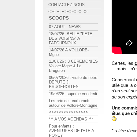
CONTACTEZ-NOUS
<><><><><><><><>
SCOOPS
07 AOUT : NEWS
18/07/26: BELLE "FETE
DES VOISINS" A
FAFOURNOUX
14/07/26 A VOLLORE-
Mgne
11/07/26 : 3 CEREMONIES
Certes, les
c
Vollore-Mgne & Le
... mais il n'
Brugeron
06/07/2026 : visite de notre
Concernant n
DEPUTE J.
utile que la
BRUGEROLLES
d'un seul no
19/06/26: superbe vendredi
de son expér
Les prix des carburants
autour de Vollore-Montagne
Une commiss
<><><><><><><><>
élus que d'
*** A VOS AGENDAS ***
Pour enfants :
*
à titre d'ex
AVENTURES DE l'ETE A
PONEY