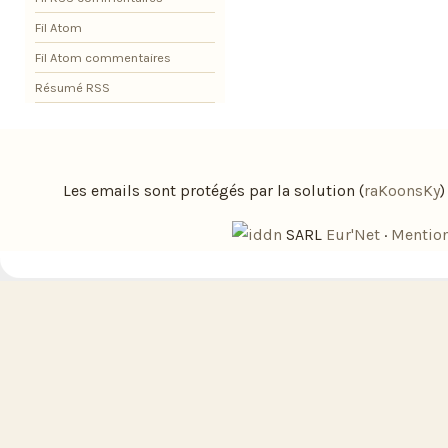
Fil Atom
Fil Atom commentaires
Résumé RSS
Les emails sont protégés par la solution (
raKoonsKy
SARL
Eur'Net
·
Mention