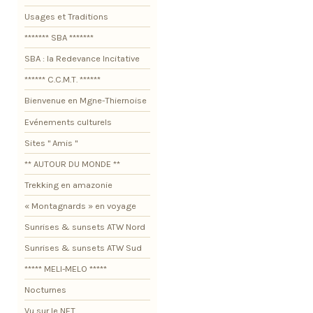
Usages et Traditions
******* SBA *******
SBA : la Redevance Incitative
****** C.C.M.T. ******
Bienvenue en Mgne-Thiernoise
Evénements culturels
Sites " Amis "
** AUTOUR DU MONDE **
Trekking en amazonie
« Montagnards » en voyage
Sunrises & sunsets ATW Nord
Sunrises & sunsets ATW Sud
***** MELI-MELO *****
Nocturnes
Vu sur le NET