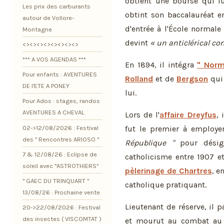
obtient une bourse qui lu
Les prix des carburants
obtint son baccalauréat e
autour de Vollore-
d'entrée à l'École normale 
Montagne
devint
« un anticlérical co
<><><><><><><><>
*** A VOS AGENDAS ***
En 1894, il intégra
" Norm
Pour enfants : AVENTURES
Rolland
et de
Bergson
qui 
DE l'ETE A PONEY
lui.
Pour Ados : stages, randos
AVENTURES A CHEVAL
Lors de l'
affaire Dreyfus
, 
02->12/08/2026 : Festival
fut le premier à employ
des " Rencontres ARIOSO "
République "
pour désign
7 & 12/08/26 : Eclipse de
catholicisme entre 1907 e
soleil avec "ASTROTHIERS"
pèlerinage de Chartres
, e
" GAEC DU TRINQUART "
catholique pratiquant.
13/08/26 : Prochaine vente
Lieutenant de réserve, il 
20->22/08/2026 : Festival
des insectes ( VISCOMTAT )
et mourut au combat au