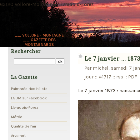
63120 Vollore-Montagne · Livradois-Forez
__ VOLLORE - MONTAGNE
__ GAZETTE DES
MONTAGNARDS
Rechercher
Le 7 janvier ... 187
Par michel, samedi 7 ja
jour
::
#1717
::
rss
::
PDF
La Gazette
Palmarès des billets
Le 7 janvier 1873 : naissan
LGDM sur Facebook
Livradois-Forez
Météo
Qualité de l'air
Arvernet