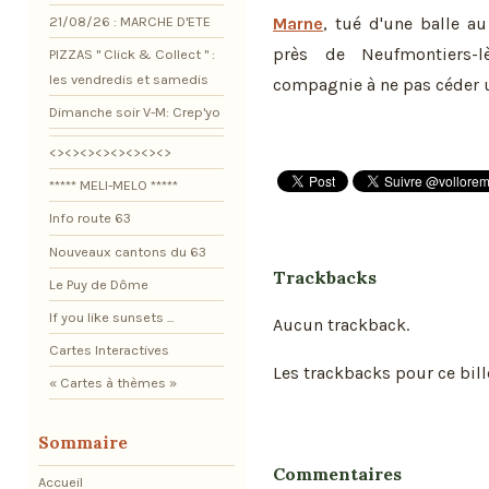
21/08/26 : MARCHE D'ETE
Marne
, tué d'une balle au
près de Neufmontiers-lè
PIZZAS " Click & Collect " :
les vendredis et samedis
compagnie à ne pas céder u
Dimanche soir V-M: Crep'yo
<><><><><><><><>
***** MELI-MELO *****
Info route 63
Nouveaux cantons du 63
Trackbacks
Le Puy de Dôme
If you like sunsets ...
Aucun trackback.
Cartes Interactives
Les trackbacks pour ce bill
« Cartes à thèmes »
Sommaire
Commentaires
Accueil