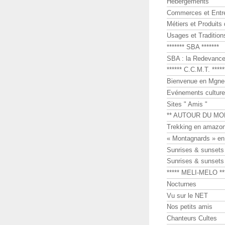
Hébergements
Commerces et Entr
Métiers et Produits 
Usages et Tradition
******* SBA *******
SBA : la Redevance 
****** C.C.M.T. *****
Bienvenue en Mgne-
Evénements culture
Sites " Amis "
** AUTOUR DU MO
Trekking en amazon
« Montagnards » en
Sunrises & sunset
Sunrises & sunset
***** MELI-MELO **
Nocturnes
Vu sur le NET
Nos petits amis
Chanteurs Cultes