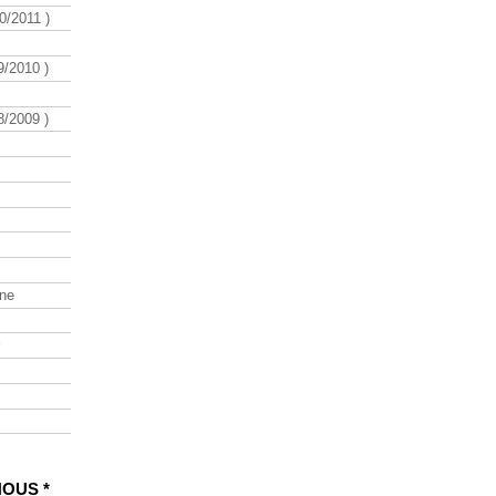
/2011 )
/2010 )
/2009 )
ine
NOUS *