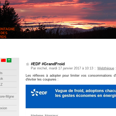
MONTAGNE
 DES
RDS
#EDF #GrandFroid
Par michel, mardi 17 janvier 2017 à 10:13
::
Webthèque
ts
Les réflexes à adopter pour limiter vos consommations d'é
ok
d'éviter les coupures :
EZ
lore-Mgne
exion