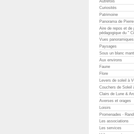
Autrefois
Curiosités
Patrimoine
Panorama de Pierr
Aire de repos et d
pédagogique du " Ci
Vues panoramiques
Paysages
Sous un blanc man
Aux environs
Faune
Flore
Levers de soleil à 
Couchers de Soleil
Clairs de Lune & Arc
Averses et orages
Loisirs
Promenades - Rand
Les associations
Les services