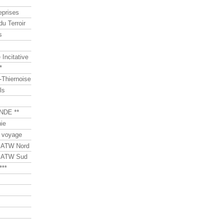
eprises
du Terroir
s
Incitative
*
Thiernoise
ls
NDE **
ie
 voyage
s ATW Nord
s ATW Sud
***