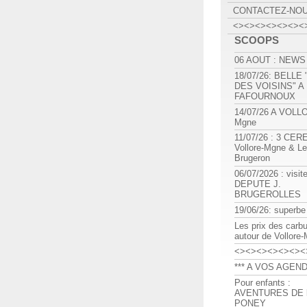
CONTACTEZ-NO
<><><><><><><
SCOOPS
06 AOUT : NEWS
18/07/26: BELLE
DES VOISINS" A
FAFOURNOUX
14/07/26 A VOLL
Mgne
11/07/26 : 3 CE
Vollore-Mgne & Le
Brugeron
06/07/2026 : visit
DEPUTE J.
BRUGEROLLES
19/06/26: superbe
Les prix des carb
autour de Vollore
<><><><><><><
*** A VOS AGEND
Pour enfants :
AVENTURES DE l
PONEY