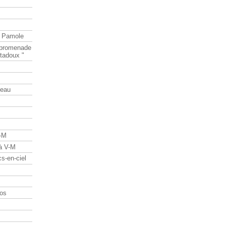
e Pamole
e promenade
tadoux "
teau
V-M
 à V-M
s-en-ciel
os