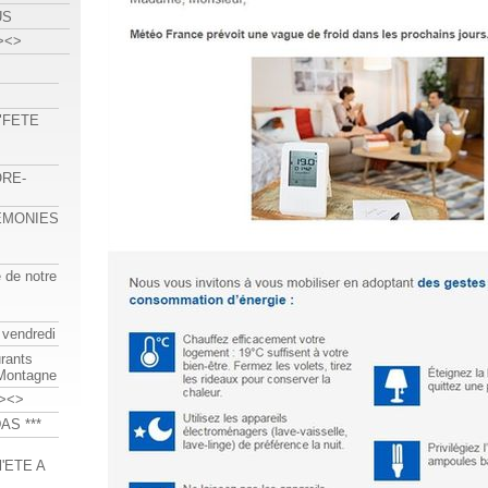
US
><>
 "FETE
ORE-
REMONIES
e de notre
 vendredi
urants
-Montagne
><>
AS ***
'ETE A