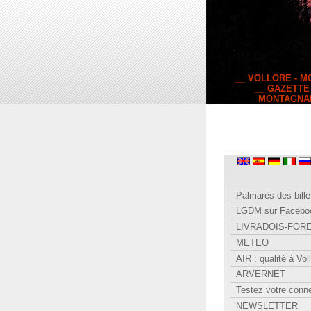
__ VOLLORE - 
__ GAZETTE
MONTAGNA
Palmarès des bille
LGDM sur Facebo
LIVRADOIS-FOR
METEO
AIR : qualité à Vol
ARVERNET
Testez votre conn
NEWSLETTER