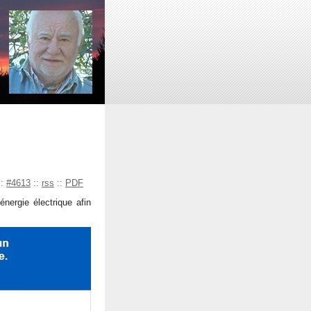
::
#4613
::
rss
::
PDF
nergie électrique afin