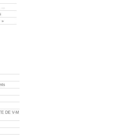
 ...
s
 »
nts
s
TE DE V-M