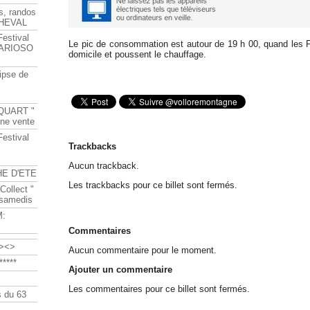
s, randos
HEVAL
Festival
Le pic de consommation est autour de 19 h 00, quand les F
s ARIOSO
domicile et poussent le chauffage.
ipse de
QUART "
ine vente
Festival
Trackbacks
Aucun trackback.
HE D'ETE
Les trackbacks pour ce billet sont fermés.
Collect "
 samedis
M:
Commentaires
><>
Aucun commentaire pour le moment.
****
Ajouter un commentaire
Les commentaires pour ce billet sont fermés.
 du 63