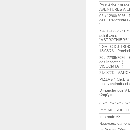
Pour Ados : stage
AVENTURES A C
02->12/08/2026 : 
des " Rencontre
"
7 & 12/08/26 : Ecl
soleil avec
"ASTROTHIERS"
" GAEC DU TRIN
13/08/26 : Procha
20->22/08/2026 : 
des insectes (
VISCOMTAT )
21/08/26 : MARC
PIZZAS " Click & 
: les vendredis et
Dimanche soir V-
Crep'yo
<><><><><><><
***** MELI-MELO *
Info route 63
Nouveaux cantons
Le Puy de Dôme