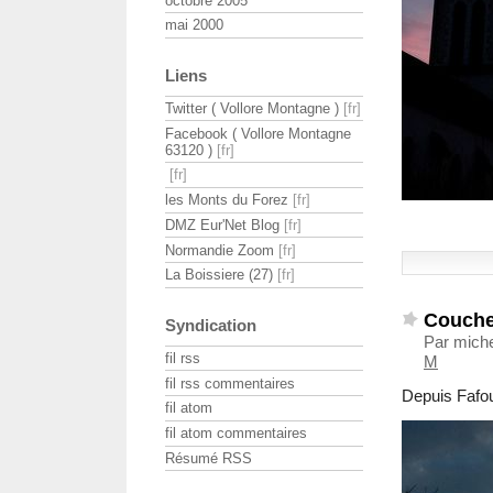
octobre 2005
mai 2000
Liens
Twitter ( Vollore Montagne )
Facebook ( Vollore Montagne
63120 )
les Monts du Forez
DMZ Eur'Net Blog
Normandie Zoom
La Boissiere (27)
Coucher
Syndication
Par miche
fil rss
M
fil rss commentaires
Depuis Fafo
fil atom
fil atom commentaires
Résumé RSS