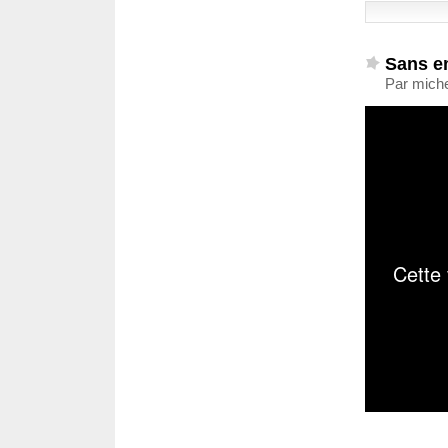
Sans em
Par miche