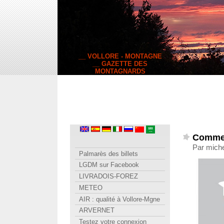
__ VOLLORE - MONTAGNE
__ GAZETTE DES
MONTAGNARDS
Commen
Par miche
Palmarès des billets
LGDM sur Facebook
LIVRADOIS-FOREZ
METEO
AIR : qualité à Vollore-Mgne
ARVERNET
Testez votre connexion