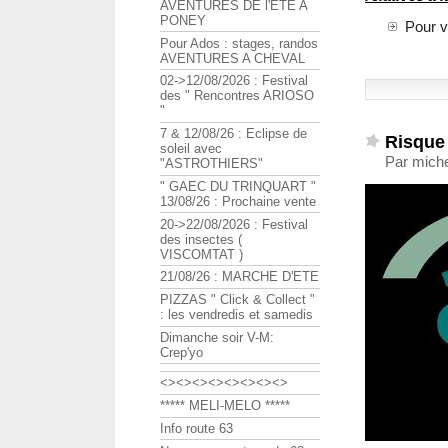
AVENTURES DE l'ETE A
PONEY
Pour v
Pour Ados : stages, randos
AVENTURES A CHEVAL
02->12/08/2026 : Festival
des " Rencontres ARIOSO
"
7 & 12/08/26 : Eclipse de
Risque 
soleil avec
Par miche
"ASTROTHIERS"
" GAEC DU TRINQUART "
13/08/26 : Prochaine vente
20->22/08/2026 : Festival
des insectes (
VISCOMTAT )
21/08/26 : MARCHE D'ETE
PIZZAS " Click & Collect "
: les vendredis et samedis
Dimanche soir V-M:
Crep'yo
<><><><><><><><>
***** MELI-MELO *****
Info route 63