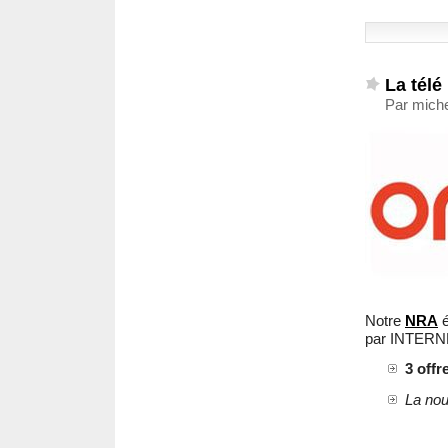
La tél
Par miche
Notre
NRA
é
par INTERNE
3 off
La no