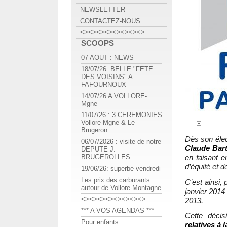
NEWSLETTER
CONTACTEZ-NOUS
<><><><><><><><>
SCOOPS
07 AOUT : NEWS
18/07/26: BELLE "FETE
DES VOISINS" A
FAFOURNOUX
14/07/26 A VOLLORE-
Mgne
11/07/26 : 3 CEREMONIES
Vollore-Mgne & Le
Brugeron
Dès son élec
06/07/2026 : visite de notre
Claude Bar
DEPUTE J.
en faisant e
BRUGEROLLES
d’équité et 
19/06/26: superbe vendredi
Les prix des carburants
C’est ainsi, 
autour de Vollore-Montagne
janvier 2014 
<><><><><><><><>
2013.
*** A VOS AGENDAS ***
Cette déci
Pour enfants :
relatives à 