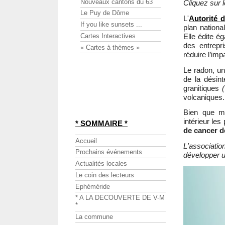
Nouveaux cantons du 63
Cliquez sur 
Le Puy de Dôme
L'
Autorité d
If you like sunsets ...
plan nationa
Elle édite é
Cartes Interactives
des entrepri
« Cartes à thèmes »
réduire l’imp
Le radon, un 
de la désin
granitiques
volcaniques.
Bien que mé
intérieur le
* SOMMAIRE *
de cancer d
Accueil
L'associati
Prochains événements
développer 
Actualités locales
Le coin des lecteurs
Ephéméride
* A LA DECOUVERTE DE V-M
*
La commune