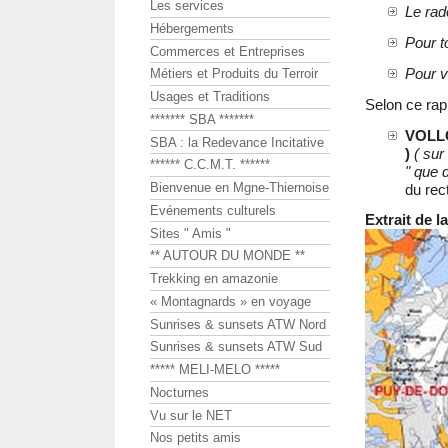
Les services
Le rad
Hébergements
Pour t
Commerces et Entreprises
Pour v
Métiers et Produits du Terroir
Usages et Traditions
Selon ce rap
******* SBA *******
VOLLO
SBA : la Redevance Incitative
)
( sur
****** C.C.M.T. ******
" que d
Bienvenue en Mgne-Thiernoise
du rec
Evénements culturels
Extrait de 
Sites " Amis "
** AUTOUR DU MONDE **
Trekking en amazonie
« Montagnards » en voyage
Sunrises & sunsets ATW Nord
Sunrises & sunsets ATW Sud
***** MELI-MELO *****
Nocturnes
Vu sur le NET
Nos petits amis