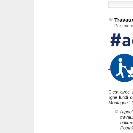
Travaux
Par miche
C'est avec
ligne lundi 
Montagne
"
l'appe
travau
bâtime
Posta