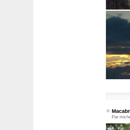
Macabre
Par miche