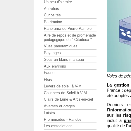
Un peu d'histoire
Autrefois
Curiosités
Patrimoine
Panorama de Pierre Pamole
Aire de repos et de promenade
pédagogique du " Citadoux "
Vues panoramiques
Paysages
Sous un blanc manteau
Aux environs
Faune
Voies de pén
Flore
La gestion
Levers de soleil à V-M
France : dep
Couchers de Soleil à V-M
été adoptés a
Clairs de Lune & Arcs-en-ciel
Derniers 
Averses et orages
l’informati
Loisirs
sur les ris
Promenades - Randos
inclut la
pri
qualité de l’a
Les associations