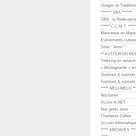
Usages et Tradition
******* SBA *******
SBA : la Redevance 
****** C.C.M.T. *****
Bienvenue en Mgne-
Evénements culture
Sites " Amis "
** AUTOUR DU MO
Trekking en amazon
« Montagnards » en
Sunrises & sunset
Sunrises & sunset
***** MELI-MELO **
Nocturnes
Vu sur le NET
Nos petits amis
Chanteurs Cultes
Le coin Informatiqu
***** ARCHIVES ***