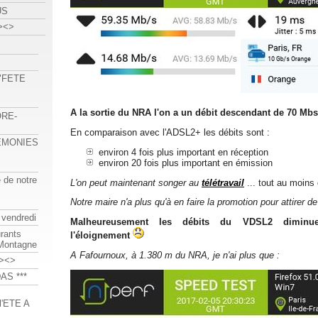
US
><>
 "FETE
A la sortie du NRA l'on a un débit descendant de 70 Mbs
ORE-
En comparaison avec l'ADSL2+ les débits sont :
REMONIES
environ 4 fois plus important en réception
environ 20 fois plus important en émission
e de notre
L'on peut maintenant songer au
télétravail
... tout au moins
Notre maire n'a plus qu'à en faire la promotion pour attirer 
 vendredi
Malheureusement les débits du VDSL2 diminue
urants
l'éloignement
-Montagne
A Fafournoux, à 1.380 m du NRA, je n'ai plus que :
><>
AS ***
'ETE A