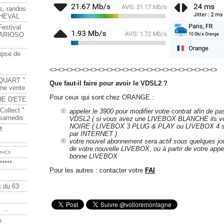
s, randos
HEVAL
Festival
s ARIOSO
ipse de
<><><><><><><><><><><><><><><><><><><><><>
QUART "
Que faut-il faire pour avoir le VDSL2 ?
ine vente
Pour ceux qui sont chez ORANGE :
HE D'ETE
Collect "
appeler le 3900 pour modifier votre contrat afin de p
 samedis
VDSL2 ( si vous avez une LIVEBOX BLANCHE ils vo
NOIRE ( LIVEBOX 3 PLUG & PLAY ou LIVEBOX 4 si 
M:
par INTERNET )
votre nouvel abonnement sera actif sous quelques jou
de votre nouvelle LIVEBOX, ou à partir de votre appe
><>
bonne LIVEBOX
****
Pour les autres : contacter votre
FAI
 du 63
 ...
s