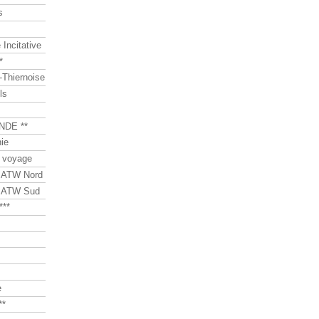
s
Incitative
*
Thiernoise
ls
NDE **
ie
 voyage
s ATW Nord
s ATW Sud
***
e
**