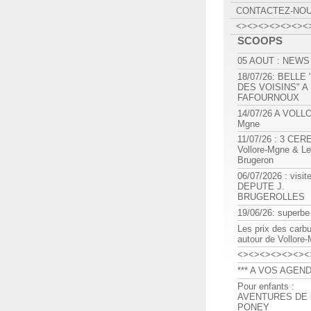
CONTACTEZ-NO
<><><><><><><
SCOOPS
05 AOUT : NEWS
18/07/26: BELLE
DES VOISINS" A
FAFOURNOUX
14/07/26 A VOLL
Mgne
11/07/26 : 3 CE
Vollore-Mgne & Le
Brugeron
06/07/2026 : visit
DEPUTE J.
BRUGEROLLES
19/06/26: superbe
Les prix des carb
autour de Vollore
<><><><><><><
*** A VOS AGEND
Pour enfants :
AVENTURES DE l
PONEY