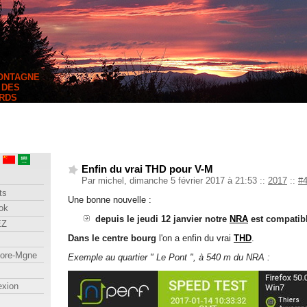
MONTAGNE
 DES
RDS
Enfin du vrai THD pour V-M
Par michel, dimanche 5 février 2017 à 21:53
::
2017
::
#
ts
Une bonne nouvelle :
ok
depuis le jeudi 12 janvier notre
NRA
est compatib
EZ
Dans le centre bourg
l'on a enfin du vrai
THD
.
lore-Mgne
Exemple au quartier " Le Pont ", à 540 m du NRA :
exion