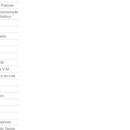
e Pamole
e promenade
tadoux "
teau
V-M
 à V-M
s-en-ciel
os
eprises
du Terroir