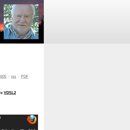
4605
::
rss
::
PDF
le
VDSL2