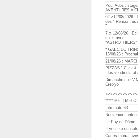
Pour Ados : stage
AVENTURES A C
02->12/08/2026 : 
des " Rencontre
"
7 & 12/08/26 : Ecl
soleil avec
"ASTROTHIERS"
" GAEC DU TRIN
13/08/26 : Procha
21/08/26 : MARC
PIZZAS " Click & 
: les vendredis et
Dimanche soir V-
Crep'yo
<><><><><><><
***** MELI-MELO *
Info route 63
Nouveaux cantons
Le Puy de Dôme
If you like sunsets
Cartes Interactive