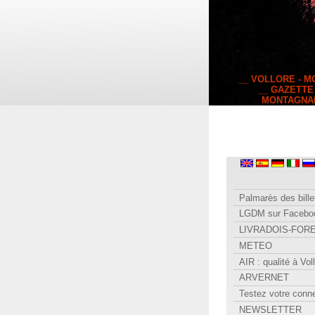
__ VOLLORE - 
__ GAZETTE
MONTAGNA
Palmarès des bille
LGDM sur Facebo
LIVRADOIS-FOR
METEO
AIR : qualité à Vol
ARVERNET
Testez votre conn
NEWSLETTER