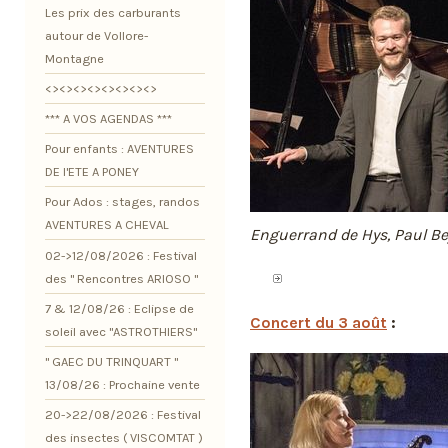
Les prix des carburants
autour de Vollore-
Montagne
<><><><><><><><>
*** A VOS AGENDAS ***
Pour enfants : AVENTURES
DE l'ETE A PONEY
Pour Ados : stages, randos
AVENTURES A CHEVAL
Enguerrand de Hys, Paul B
02->12/08/2026 : Festival
des " Rencontres ARIOSO "
7 & 12/08/26 : Eclipse de
Concert du 3 août
:
soleil avec "ASTROTHIERS"
" GAEC DU TRINQUART "
13/08/26 : Prochaine vente
20->22/08/2026 : Festival
des insectes ( VISCOMTAT )