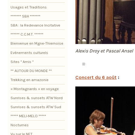
Usages et Traditions
******* SBA *******
SBA : la Redevance Incitative
****** C.C.M.T. ******
Bienvenue en Mgne-Thiernoise
Alexis Droy et Pascal Ansel
Evénements culturels
Sites " Amis "
** AUTOUR DU MONDE **
Concert du 6 août
:
Trekking en amazonie
« Montagnards » en voyage
Sunrises & sunsets ATW Nord
Sunrises & sunsets ATW Sud
***** MELI-MELO *****
Nocturnes
Vu sur le NET