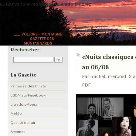
63120 Vollore-Montagne · Livradois-Forez
__ VOLLORE - MONTAGNE
__ GAZETTE DES
MONTAGNARDS
Rechercher
«Nuits classiques 
au 06/08
La Gazette
Par michel, mercredi 2 a
PDF
Palmarès des billets
LGDM sur Facebook
Livradois-Forez
Météo
Qualité de l'air
Arvernet