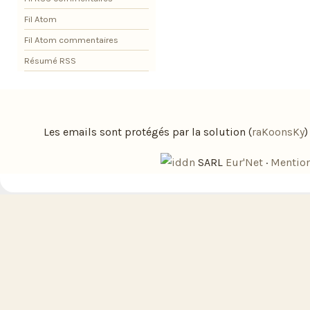
Fil Atom
Fil Atom commentaires
Résumé RSS
Les emails sont protégés par la solution (
raKoonsKy
SARL
Eur'Net
·
Mention