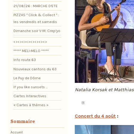
21/08/26 : MARCHE D'ETE
PIZZAS " Click & Collect " :
les vendredis et samedis
Dimanche soir V-M: Crep'yo
<><><><><><><><>
***** MELI-MELO *****
Info route 63
Nouveaux cantons du 63
Le Puy de Dôme
If you like sunsets ...
Natalia Korsak et Matthias 
Cartes Interactives
« Cartes à thèmes »
Concert du 4 août
:
Sommaire
Accueil