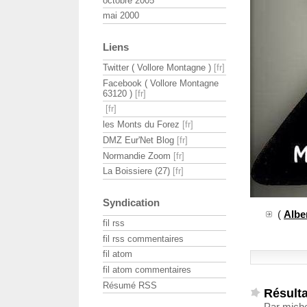
octobre 2005
mai 2000
Liens
Twitter ( Vollore Montagne )
Facebook ( Vollore Montagne
63120 )
les Monts du Forez
DMZ Eur'Net Blog
Normandie Zoom
La Boissiere (27)
Syndication
(
Alb
fil rss
fil rss commentaires
fil atom
fil atom commentaires
Résumé RSS
Résulta
Par miche