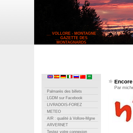
__ VOLLORE - MONTAGNE
__ GAZETTE DES
MONTAGNARDS
Encore
Par miche
Palmarès des billets
LGDM sur Facebook
LIVRADOIS-FOREZ
METEO
AIR : qualité à Vollore-Mgne
ARVERNET
Testez votre connexion