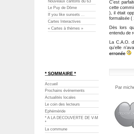
Nouveaux cantons du 63
C'est parfai
cette commis
Le Puy de Dôme
), il était 
If you like sunsets ...
formalisée (
Cartes Interactives
Dès lors qu
« Cartes à thèmes »
entendu de r
La C.A.O. d
qu'elle n'av
erronée
* SOMMAIRE *
Accueil
Par miche
Prochains événements
Actualités locales
Le coin des lecteurs
Ephéméride
* A LA DECOUVERTE DE V-M
*
La commune