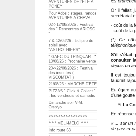
les branchem
AVENTURES DE l'ETE A
PONEY
Or il fallai
Pour Ados : stages, randos
secrétariat et
AVENTURES A CHEVAL
02->12/08/2026 : Festival
- coût de la 
des " Rencontres ARIOSO
- coût de la p
"
(*) Ce câb
7 & 12/08/26 : Eclipse de
téléphonique 
soleil avec
"ASTROTHIERS"
S'il s'étai
" GAEC DU TRINQUART "
consulter 
13/08/26 : Prochaine vente
depuis un an
20->22/08/2026 : Festival
des insectes (
Il est toujo
VISCOMTAT )
faudrait rajo
21/08/26 : MARCHE D'ETE
Eu égard au 
PIZZAS " Click & Collect "
d'une goutte 
: les vendredis et samedis
Dimanche soir V-M:
La Co
Crep'yo
En réponse
<><><><><><><><>
« ... sur un
***** MELI-MELO *****
de passer pa
Info route 63