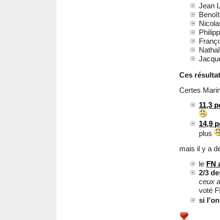
Jean La
Benoît 
Nicola
Philipp
Franço
Nathali
Jacque
Ces résulta
Certes Marin
11,3 
14,9 
plus
mais il y a d
le
FN 
2/3 de
ceux a
voté 
si l'