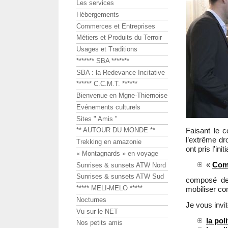
Les services
Hébergements
Commerces et Entreprises
Métiers et Produits du Terroir
Usages et Traditions
******* SBA *******
SBA : la Redevance Incitative
****** C.C.M.T. ******
Bienvenue en Mgne-Thiernoise
Evénements culturels
Sites " Amis "
Faisant le 
** AUTOUR DU MONDE **
l’extrême d
Trekking en amazonie
ont pris l'init
« Montagnards » en voyage
«
Comi
Sunrises & sunsets ATW Nord
Sunrises & sunsets ATW Sud
composé 
***** MELI-MELO *****
mobiliser co
Nocturnes
Je vous invit
Vu sur le NET
la po
Nos petits amis