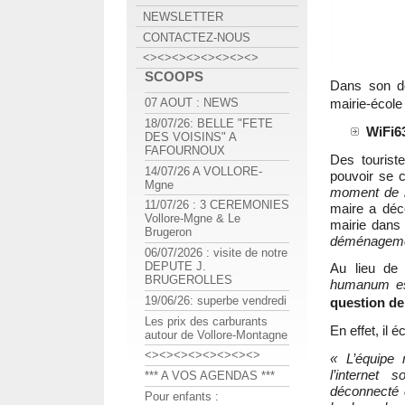
NEWSLETTER
CONTACTEZ-NOUS
<><><><><><><><>
SCOOPS
Dans son de
mairie-école
07 AOUT : NEWS
18/07/26: BELLE "FETE
WiFi6
DES VOISINS" A
FAFOURNOUX
Des touriste
14/07/26 A VOLLORE-
pouvoir se 
Mgne
moment de le
11/07/26 : 3 CEREMONIES
maire a déc
Vollore-Mgne & Le
mairie dans 
Brugeron
déménagemen
06/07/2026 : visite de notre
DEPUTE J.
Au lieu de 
BRUGEROLLES
humanum e
19/06/26: superbe vendredi
question de 
Les prix des carburants
En effet, il é
autour de Vollore-Montagne
<><><><><><><><>
« L’équipe 
l’internet 
*** A VOS AGENDAS ***
déconnecté d
Pour enfants :