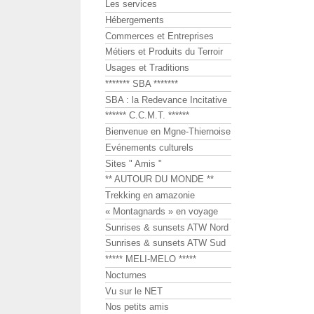
Les services
Hébergements
Commerces et Entreprises
Métiers et Produits du Terroir
Usages et Traditions
******* SBA *******
SBA : la Redevance Incitative
****** C.C.M.T. ******
Bienvenue en Mgne-Thiernoise
Evénements culturels
Sites " Amis "
** AUTOUR DU MONDE **
Trekking en amazonie
« Montagnards » en voyage
Sunrises & sunsets ATW Nord
Sunrises & sunsets ATW Sud
***** MELI-MELO *****
Nocturnes
Vu sur le NET
Nos petits amis