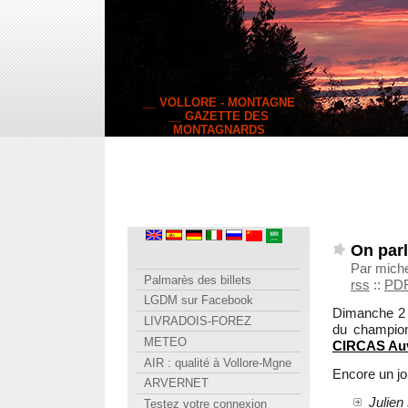
__ VOLLORE - MONTAGNE
__ GAZETTE DES
MONTAGNARDS
On parl
Par miche
Palmarès des billets
rss
::
PD
LGDM sur Facebook
Dimanche 2 
LIVRADOIS-FOREZ
du champion
METEO
CIRCAS Au
AIR : qualité à Vollore-Mgne
Encore un jo
ARVERNET
Julien
Testez votre connexion