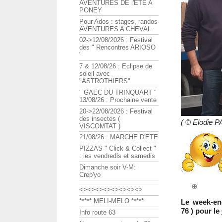
AVENTURES DE l'ETE A
PONEY
Pour Ados : stages, randos
AVENTURES A CHEVAL
02->12/08/2026 : Festival
des " Rencontres ARIOSO
"
7 & 12/08/26 : Eclipse de
soleil avec
"ASTROTHIERS"
" GAEC DU TRINQUART "
13/08/26 : Prochaine vente
20->22/08/2026 : Festival
des insectes (
( © Elodie 
VISCOMTAT )
21/08/26 : MARCHE D'ETE
PIZZAS " Click & Collect "
: les vendredis et samedis
Dimanche soir V-M:
Crep'yo
<><><><><><><><>
***** MELI-MELO *****
Le week-en
76 ) pour le
Info route 63