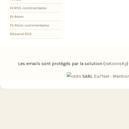
Fil RSS commentaires
Fil Atom
Fil Atom commentaires
Résumé RSS
Les emails sont protégés par la solution (
raKoonsKy
SARL
Eur'Net
·
Mention