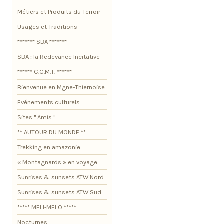
Métiers et Produits du Terroir
Usages et Traditions
******* SBA *******
SBA : la Redevance Incitative
****** C.C.M.T. ******
Bienvenue en Mgne-Thiernoise
Evénements culturels
Sites " Amis "
** AUTOUR DU MONDE **
Trekking en amazonie
« Montagnards » en voyage
Sunrises & sunsets ATW Nord
Sunrises & sunsets ATW Sud
***** MELI-MELO *****
Nocturnes