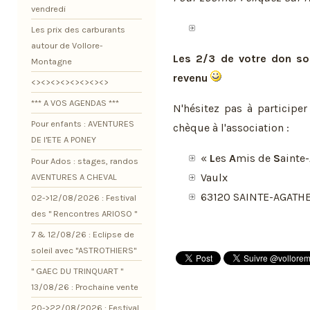
vendredi
Les prix des carburants
autour de Vollore-
Les 2/3 de votre don so
Montagne
revenu
<><><><><><><><>
*** A VOS AGENDAS ***
N'hésitez pas à participe
Pour enfants : AVENTURES
chèque à l'association :
DE l'ETE A PONEY
«
L
es
A
mis de
S
ainte-
Pour Ados : stages, randos
Vaulx
AVENTURES A CHEVAL
63120 SAINTE-AGATH
02->12/08/2026 : Festival
des " Rencontres ARIOSO "
7 & 12/08/26 : Eclipse de
soleil avec "ASTROTHIERS"
" GAEC DU TRINQUART "
13/08/26 : Prochaine vente
20->22/08/2026 : Festival