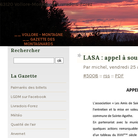
63120 Vollore-Montagne · Livradois-Forez
__ VOLLORE - MONTAGNE
__ GAZETTE DES
MONTAGNARDS
Rechercher
LASA : appel à sou
Par michel, vendredi 25 
#5008
::
rss
::
PDF
La Gazette
Palmarès des billets
LGDM sur Facebook
Livradois-Forez
Météo
Qualité de l'air
Arvernet