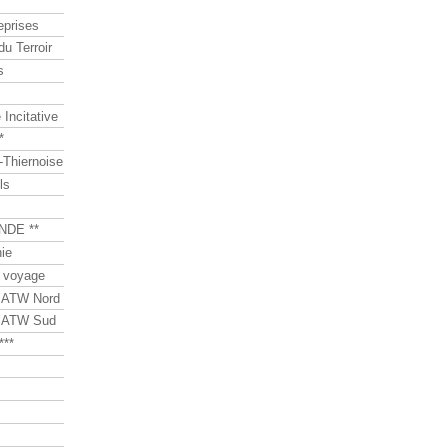
eprises
du Terroir
s
Incitative
*
Thiernoise
ls
NDE **
ie
 voyage
s ATW Nord
s ATW Sud
***