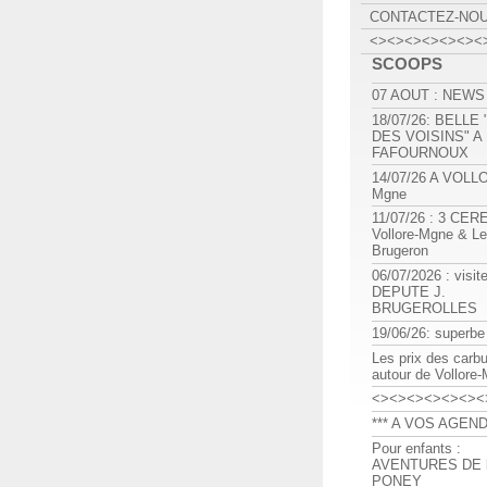
CONTACTEZ-NO
<><><><><><><
SCOOPS
07 AOUT : NEWS
18/07/26: BELLE
DES VOISINS" A
FAFOURNOUX
14/07/26 A VOLL
Mgne
11/07/26 : 3 CE
Vollore-Mgne & Le
Brugeron
06/07/2026 : visit
DEPUTE J.
BRUGEROLLES
19/06/26: superbe
Les prix des carb
autour de Vollore
<><><><><><><
*** A VOS AGEND
Pour enfants :
AVENTURES DE l
PONEY