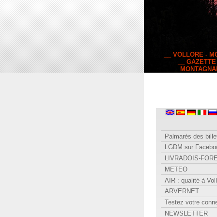
__ VOLLORE - 
__ GAZETTE
MONTAGNA
Palmarès des bille
LGDM sur Facebo
LIVRADOIS-FOR
METEO
AIR : qualité à Vol
ARVERNET
Testez votre conn
NEWSLETTER