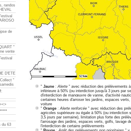
s, randos
HEVAL
Festival
s ARIOSO
ipse de
QUART "
ine vente
Festival
HE D'ETE
Collect "
 samedis
"
Jaune
:
Alerte
" avec réduction des prélèvements à 
inférieure à 50% (ou interdiction jusqu'à 3 jours par
M:
d'interdiction de manœuvre de vanne, d'activité nautiq
certaines heures d'arroser les jardins, espaces verts, 
voiture
><>
"
Orange
:
Alerte renforcée
" avec réduction des pré
****
agricoles supérieure ou égale à 50% (ou interdiction 
3,5 jours par semaine), limitation plus forte des prél
l'arrosage des jardins, espaces verts, golfs, lavage de
 du 63
l'interdiction de certains prélèvements
"
Rouge
:
Arrêt des prélèvements non prioritaires
" y