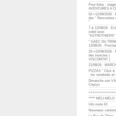
Pour Ados : stage
AVENTURES A C
02->12/08/2026 : 
des " Rencontre
"
7 & 12/08/26 : Ecl
soleil avec
"ASTROTHIERS"
" GAEC DU TRIN
13/08/26 : Procha
20->22/08/2026 : 
des insectes (
VISCOMTAT )
21/08/26 : MARC
PIZZAS " Click & 
: les vendredis et
Dimanche soir V-
Crep'yo
<><><><><><><
***** MELI-MELO *
Info route 63
Nouveaux cantons
Le Puy de Dôme