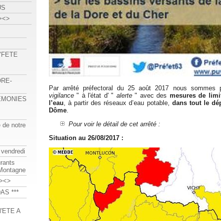
US
><>
 "FETE
ORE-
Par arrêté préfectoral du 25 août 2017 nous sommes p
vigilance
" à l'état d' "
alerte
" avec des
mesures de limi
REMONIES
l’eau
, à partir des réseaux d’eau potable,
dans tout le dé
Dôme
.
Pour voir le détail de cet arrêté :
e de notre
Situation au 26/08/2017 :
 vendredi
urants
-Montagne
><>
AS ***
'ETE A