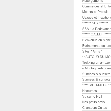
Hébergements
Commerces et Entr
Métiers et Produits 
Usages et Tradition
******* SBA *******
SBA : la Redevance 
****** C.C.M.T. *****
Bienvenue en Mgne-
Evénements culture
Sites " Amis "
** AUTOUR DU MO
Trekking en amazon
« Montagnards » en
Sunrises & sunset
Sunrises & sunset
***** MELI-MELO **
Nocturnes
Vu sur le NET
Nos petits amis
Chanteurs Cultes