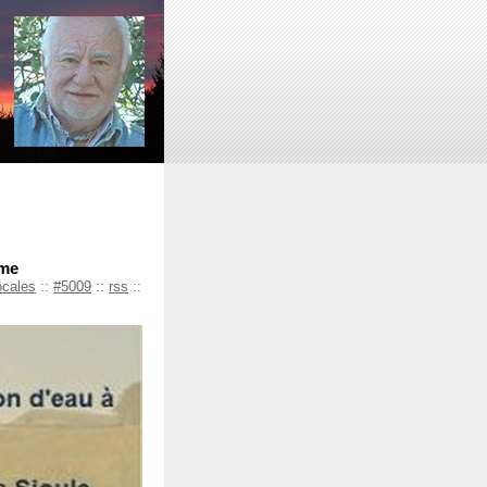
ôme
ocales
::
#5009
::
rss
::