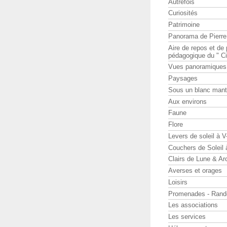
Autrefois
Curiosités
Patrimoine
Panorama de Pierr
Aire de repos et d
pédagogique du " Ci
Vues panoramiques
Paysages
Sous un blanc man
Aux environs
Faune
Flore
Levers de soleil à 
Couchers de Soleil
Clairs de Lune & Arc
Averses et orages
Loisirs
Promenades - Rand
Les associations
Les services