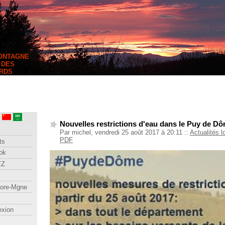
MONTAGNE
 DES
RDS
Nouvelles restrictions d'eau dans le Puy de D
Par michel, vendredi 25 août 2017 à 20:11
::
Actualités l
PDF
ts
ok
EZ
lore-Mgne
exion